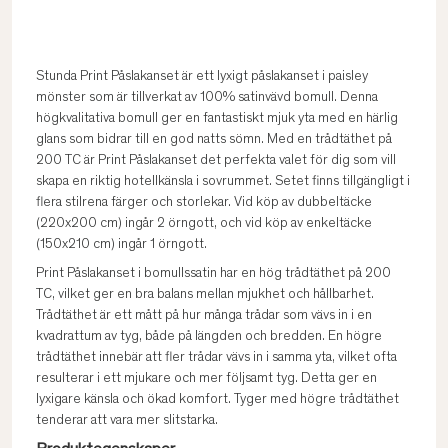
Stunda Print Påslakanset är ett lyxigt påslakanset i paisley
mönster som är tillverkat av 100% satinvävd bomull. Denna
högkvalitativa bomull ger en fantastiskt mjuk yta med en härlig
glans som bidrar till en god natts sömn. Med en trådtäthet på
200 TC är Print Påslakanset det perfekta valet för dig som vill
skapa en riktig hotellkänsla i sovrummet. Setet finns tillgängligt i
flera stilrena färger och storlekar. Vid köp av dubbeltäcke
(220x200 cm) ingår 2 örngott, och vid köp av enkeltäcke
(150x210 cm) ingår 1 örngott.
Print Påslakanset i bomullssatin har en hög trådtäthet på 200
TC, vilket ger en bra balans mellan mjukhet och hållbarhet.
Trådtäthet är ett mått på hur många trådar som vävs in i en
kvadrattum av tyg, både på längden och bredden. En högre
trådtäthet innebär att fler trådar vävs in i samma yta, vilket ofta
resulterar i ett mjukare och mer följsamt tyg. Detta ger en
lyxigare känsla och ökad komfort. Tyger med högre trådtäthet
tenderar att vara mer slitstarka.