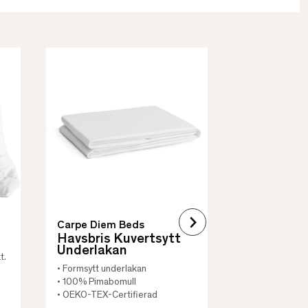
Borås Cotto
Quilt Mad
• Skyddar säng
• Vadderat
• Flera storleka
Carpe Diem Beds
Havsbris Kuvertsytt
Underlakan
t.
• Formsytt underlakan
• 100% Pimabomull
• OEKO-TEX-Certifierad