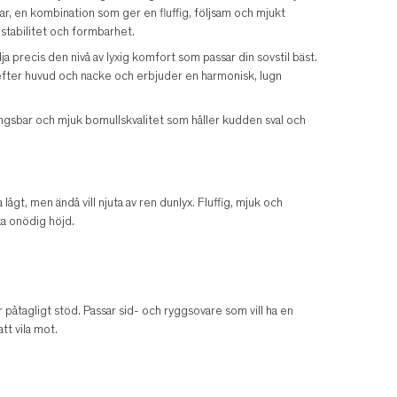
 en kombination som ger en fluffig, följsam och mjukt
 stabilitet och formbarhet.
välja precis den nivå av lyxig komfort som passar din sovstil bäst.
efter huvud och nacke och erbjuder en harmonisk, lugn
ingsbar och mjuk bomullskvalitet som håller kudden sval och
lågt, men ändå vill njuta av ren dunlyx. Fluffig, mjuk och
ka onödig höjd.
åtagligt stöd. Passar sid- och ryggsovare som vill ha en
tt vila mot.