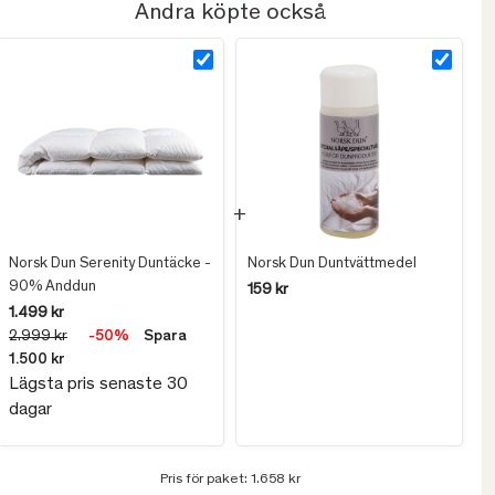
Andra köpte också
Norsk Dun Serenity Duntäcke -
Norsk Dun Duntvättmedel
90% Anddun
159 kr
1.499 kr
2.999 kr
-50%
Spara
1.500 kr
Lägsta pris senaste 30
dagar
Pris för paket:
1.658 kr