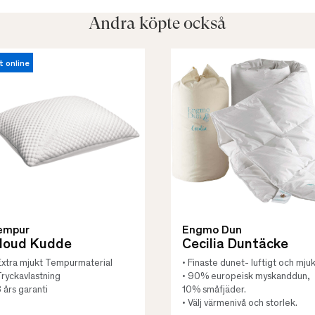
Andra köpte också
t online
empur
Engmo Dun
loud Kudde
Cecilia Duntäcke
Extra mjukt Tempurmaterial
• Finaste dunet- luftigt och mjuk
Tryckavlastning
• 90% europeisk myskanddun,
3 års garanti
10% småfjäder.
• Välj värmenivå och storlek.