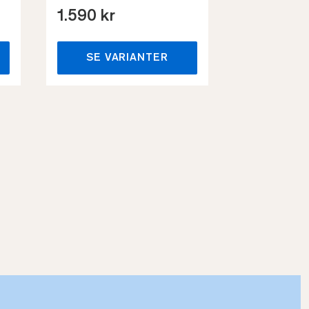
1.590 kr
659 kr
SE VARIANTER
SE VA