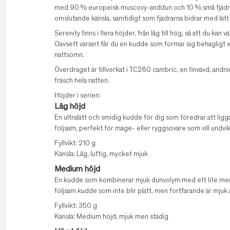
med 90 % europeisk muscovy-anddun och 10 % små fjädrar,
omslutande känsla, samtidigt som fjädrarna bidrar med lätt
Serenity finns i flera höjder, från låg till hög, så att du kan 
Oavsett variant får du en kudde som formar sig behagligt 
nattsömn.
Överdraget är tillverkat i TC280 cambric, en finvävd, andn
fräsch hela natten.
Höjder i serien:
Låg höjd
En ultralätt och smidig kudde för dig som föredrar att ligga 
följsam, perfekt för mage- eller ryggsovare som vill undvi
Fyllvikt: 210 g
Känsla: Låg, luftig, mycket mjuk
Medium höjd
En kudde som kombinerar mjuk dunvolym med ett lite mer p
följsam kudde som inte blir platt, men fortfarande är mjuk a
Fyllvikt: 350 g
Känsla: Medium höjd, mjuk men stadig