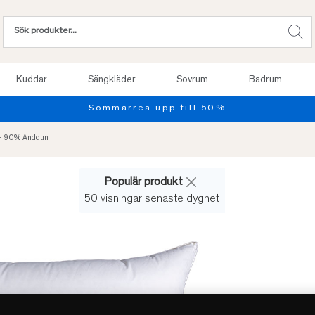
Kuddar
Sängkläder
Sovrum
Badrum
Provsov upp till 100 nätter. Läs mer
 - 90% Anddun
Populär produkt
50 visningar senaste dygnet