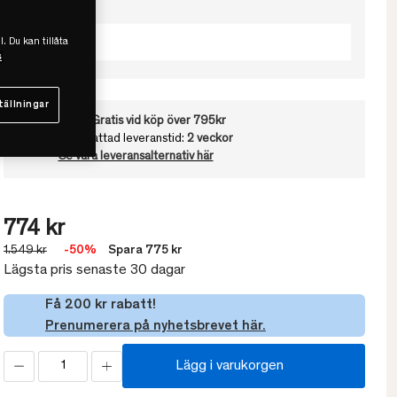
Välj Höjd
Låg
l. Du kan tillåta
s
tällningar
Frakt:
Gratis vid köp över 795kr
Uppskattad leveranstid:
2 veckor
Se våra leveransalternativ här
774 kr
1.549 kr
-50%
Spara 775 kr
Lägsta pris senaste 30 dagar
Få 200 kr rabatt!
Prenumerera på nyhetsbrevet här.
Lägg i varukorgen