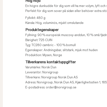
Hög höjd
En högre dunkudde för dig som vill ha mer volym, lyft och 
Perfekt för dig som sover på sidan eller behöver extra stö
Fyllvikt: 480 g
Känsla: Hög, voluminös, mjukt omslutande
Produktegenskaper
Fyllning: 90 % europeisk muscovy-anddun, 10 % små fjädr
Bärighet: 725 CUIN
Tyg: TC280 cambric - 100 % bomull
Egenskaper: Andningsbar, slitstark, mjuk mot huden
Produktion: Mysen, Norge
Tillverkarens kontaktuppgifter
Varumärke: Norsk Dun
Leverantör: Norvigroup
Tillverkare: Norvigroup Norsk Dun AS
Adress: Norvigroup, Norsk Dun AS, Kjærlighetsstien 1, 1
E-postadress: order@norvigroup.se