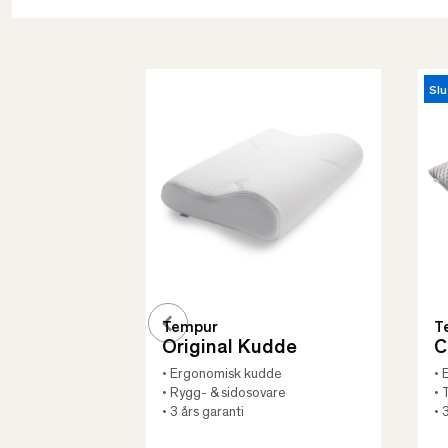
Slu
Tempur
T
Original Kudde
C
• Ergonomisk kudde
• 
• Rygg- & sidosovare
• 
• 3 års garanti
• 