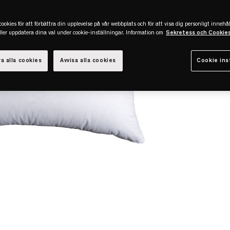
ookies för att förbättra din upplevelse på vår webbplats och för att visa dig personligt innehål
eller uppdatera dina val under cookie-inställningar. Information om
Sekretess och Cookie
a alla cookies
Avvisa alla cookies
Cookie ins