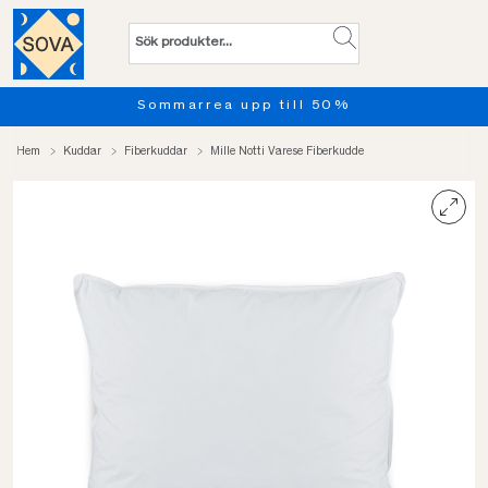
marrea upp till 50%
Provsov 
Hem
Kuddar
Fiberkuddar
Mille Notti Varese Fiberkudde