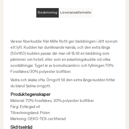
Beskrivning
Leveransalternativ
Varese fiberkudde från Mille Notti ger bäddningen i ditt sovrum
ett lyft. Kudden har dunliknande känsla, och den extra långa
(50x160) kudden passar där man vill få till en bäddning som
påminner om hotell, eller som en avlastningskudde vid olika
sovställningar. Tyget är av bomullscambric och fyllningen 70%
Fossflakes/30% polyester bollfiber.
Vädra och skaka ofta. Örngott till den extra långa kudden hittar
du bland Satina örngott.
Produktegenskaper
Material: 70% fossflakes, 30% polyester bollfiber
Färg: Enfärgad vit
Tillverkningsland: Polen
Märkning: OEKO-TEX-certifierad
Skötselråd