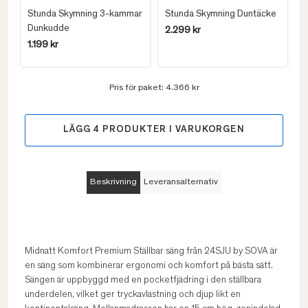
Stunda Skymning 3-kammar
Stunda Skymning Duntäcke
Dunkudde
2.299 kr
1.199 kr
Pris för paket:
4.366 kr
LÄGG
4
PRODUKTER I VARUKORGEN
Beskrivning
Leveransalternativ
Midnatt Komfort Premium Ställbar säng från 24SJU by SOVA är
en säng som kombinerar ergonomi och komfort på bästa sätt.
Sängen är uppbyggd med en pocketfjädring i den ställbara
underdelen, vilket ger tryckavlastning och djup likt en