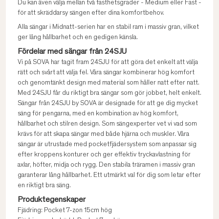
Du kan även välja mellan två fasthetsgrader - Medium eller Fast -
för att skräddarsy sängen efter dina komfortbehov.
Alla sängar i Midnatt-serien har en stabil ram i massiv gran, vilket
ger lång hållbarhet och en gedigen känsla.
Fördelar med sängar från 24SJU
Vi på SOVA har tagit fram 24SJU för att göra det enkelt att välja
rätt och svårt att välja fel. Våra sängar kombinerar hög komfort
och genomtänkt design med material som håller natt efter natt.
Med 24SJU får du riktigt bra sängar som gör jobbet, helt enkelt.
Sängar från 24SJU by SOVA är designade för att ge dig mycket
säng för pengarna, med en kombination av hög komfort,
hållbarhet och stilren design. Som sängexperter vet vi vad som
krävs för att skapa sängar med både hjärna och muskler. Våra
sängar är utrustade med pocketfjädersystem som anpassar sig
efter kroppens konturer och ger effektiv tryckavlastning för
axlar, höfter, midja och rygg. Den stabila träramen i massiv gran
garanterar lång hållbarhet. Ett utmärkt val för dig som letar efter
en riktigt bra säng.
Produktegenskaper
Fjädring: Pocket 7-zon 15cm hög