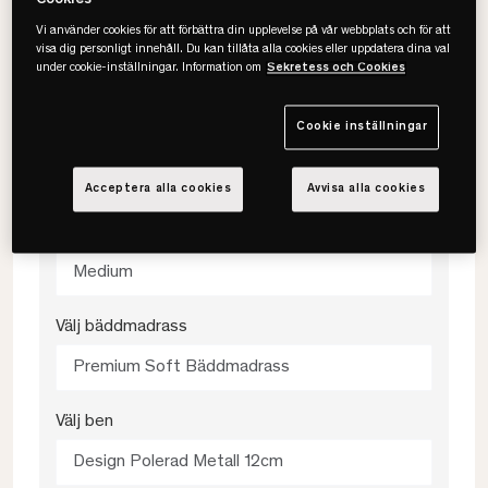
Cookies
Välj storlek
Vi använder cookies för att förbättra din upplevelse på vår webbplats och för att
visa dig personligt innehåll. Du kan tillåta alla cookies eller uppdatera dina val
under cookie-inställningar. Information om
Sekretess och Cookies
180x200
Cookie inställningar
Välj färg
Antracit
Acceptera alla cookies
Avvisa alla cookies
Välj fasthet
Medium
Välj bäddmadrass
Premium Soft Bäddmadrass
Välj ben
Design Polerad Metall 12cm