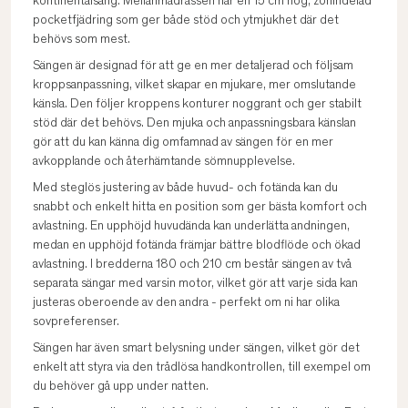
kontinentalsäng. Mellanmadrassen har en 15 cm hög, zonindelad
pocketfjädring som ger både stöd och ytmjukhet där det
behövs som mest.
Sängen är designad för att ge en mer detaljerad och följsam
kroppsanpassning, vilket skapar en mjukare, mer omslutande
känsla. Den följer kroppens konturer noggrant och ger stabilt
stöd där det behövs. Den mjuka och anpassningsbara känslan
gör att du kan känna dig omfamnad av sängen för en mer
avkopplande och återhämtande sömnupplevelse.
Med steglös justering av både huvud- och fotända kan du
snabbt och enkelt hitta en position som ger bästa komfort och
avlastning. En upphöjd huvudända kan underlätta andningen,
medan en upphöjd fotända främjar bättre blodflöde och ökad
avlastning. I bredderna 180 och 210 cm består sängen av två
separata sängar med varsin motor, vilket gör att varje sida kan
justeras oberoende av den andra - perfekt om ni har olika
sovpreferenser.
Sängen har även smart belysning under sängen, vilket gör det
enkelt att styra via den trådlösa handkontrollen, till exempel om
du behöver gå upp under natten.