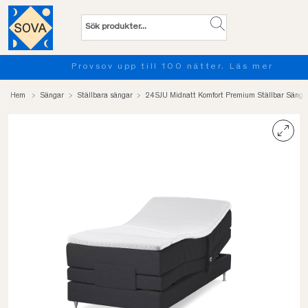
Provsov upp till 100 nätter. Läs mer
Hem
Sängar
Ställbara sängar
24SJU Midnatt Komfort Premium Ställbar Säng