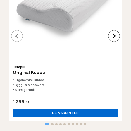
Tempur
Original Kudde
• Ergonomisk kudde
• Rygg- & sidosovare
• 3 års garanti
1.399 kr
SE VARIANTER