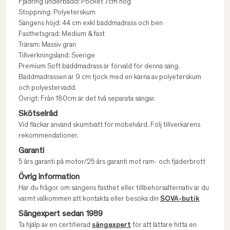
Fjädring underbädd: Pocket 7cm hög
Stoppning: Polyeterskum
Sängens höjd: 44 cm exkl bäddmadrass och ben
Fasthetsgrad: Medium & fast
Träram: Massiv gran
Tillverkningsland: Sverige
Premium Soft bäddmadrass är förvald för denna säng.
Bäddmadrassen är 9 cm tjock med en kärna av polyeterskum
och polyestervadd.
Övrigt: Från 180cm är det två separata sängar.
Skötselråd
Vid fläckar använd skumtvätt för möbelvård. Följ tillverkarens
rekommendationer.
Garanti
5 års garanti på motor/25 års garanti mot ram- och fjäderbrott
Övrig information
Har du frågor om sängens fasthet eller tillbehörsalternativ är du
varmt välkommen att kontakta eller besöka din
SOVA-butik
Sängexpert sedan 1989
Ta hjälp av en certifierad
sängexpert
för att lättare hitta en