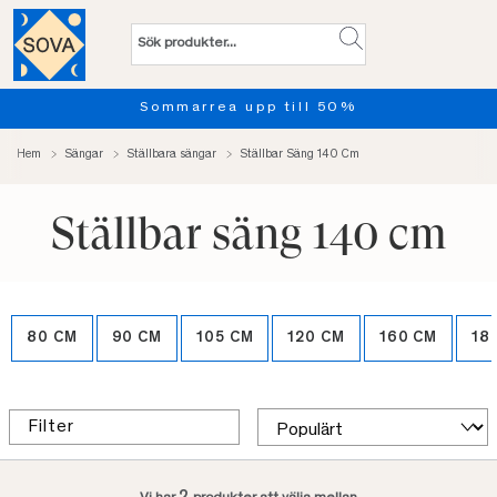
Sommarrea upp till 50%
Hem
Sängar
Ställbara sängar
Ställbar Säng 140 Cm
Ställbar säng 140 cm
80 CM
90 CM
105 CM
120 CM
160 CM
18
Filter