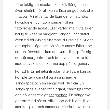
fördelaktigt av medicinska skäl. Sängen passar
även utmärkt för att kunna läsa en god bok eller
titta på TV i ett sittande läge genom att höja
huvuddelen och göra sängen till en
fåtöljliknande möbel. Eller varför inte njuta av en
härlig frukost på sängen? Sängen underlättar
även vid förkylning eftersom du kan ha huvudet i
ett upphöjt läge och på så vis andas lättare om
natten. Dessutom kan den vara till hjälp för dig
som är morgontrött och behöver lite extra hjälp
med att vakna och komma upp på morgonen.
För att lyfta helhetsintrycket ytterligare kan du
komplettera din ställbara säng med en
sängkappa
och en
sänggavel i 140 cm
. En
sängkappa skapar ett elegant, enhetligt uttryck
och döljer samtidigt
sängbenen
. En sänggavel
ger bra stöd när du sitter upp och bidrar till en
mer komplett och ombonad känsla i sovrummet.