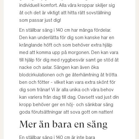
individuell komfort. Alla våra kroppar skiljer sig
åt och det är viktigt att hitta rätt sovställning
som passar just dig!
En ställbar säng i 140 cm har många fördelar.
Den kan underlätta för dig som kanske har en
krånglande höft och som behöver extra hjälp
med att komma upp på morgonen. Den kan vara
till hjälp för dig med ryggbesvär samt ge stöd åt
nacke och axlar. Sängen kan även öka
blodcirkulationen och ge återhämtning åt trötta
ben och fötter - vilket kan vara extra skönt för
dig som tränar! Vi är alla unika och våra behov
kan variera från dag till dag. Oavsett vad just din
kropp behöver ger en höj- och sänkbar säng
goda förutsättningar att sova gott om natten!
Mer än bara en säng
En ställbar säng i 140 cm är inte bara