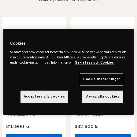
2
Vi har
produkter att välja mellan
Cookies
Vi använder cookies för att förbättra din upplevelse på vår webbplats och för att
visa dig personligt innehåll. Du kan tillåta alla cookies eller uppdatera dina val
under cookie-inställningar. Information om
Sekretess och Cookies
Cookie inställningar
Hästens
Hästens
Adjustable Ställbar Säng
Adjustable Ställbar Säng
Acceptera alla cookies
Avvisa alla cookies
Priset avser 140x200
Priset avser 140x210
• Stabil men följsam
• Stabil men följsam
• Naturmaterial för sval känsla
• Naturmaterial för sval känsla
• Svensktillverkad
• Svensktillverkad
316.900 kr
332.900 kr