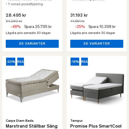
• 7-zonad pocketfjädring
28.495 kr
31.193 kr
54.290 kr
41.591 kr
-48%
Spara 25.795 kr
-25%
Spara 10.398 kr
Lägsta pris senaste 30 dagar
Lägsta pris senaste 30 dagar
SE VARIANTER
SE VARIANTER
-20%
REA
-16%
REA
Carpe Diem Beds
Tempur
Marstrand Ställbar Säng
Promise Plus SmartCool