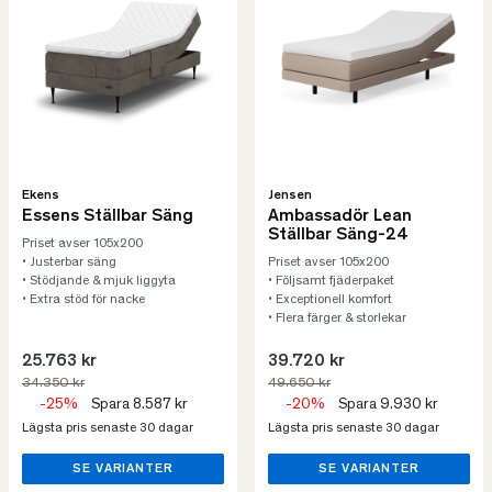
Ekens
Jensen
Essens Ställbar Säng
Ambassadör Lean
Ställbar Säng-24
Priset avser 105x200
• Justerbar säng
Priset avser 105x200
• Stödjande & mjuk liggyta
• Följsamt fjäderpaket
• Extra stöd för nacke
• Exceptionell komfort
• Flera färger & storlekar
25.763 kr
39.720 kr
34.350 kr
49.650 kr
-25%
Spara 8.587 kr
-20%
Spara 9.930 kr
Lägsta pris senaste 30 dagar
Lägsta pris senaste 30 dagar
SE VARIANTER
SE VARIANTER