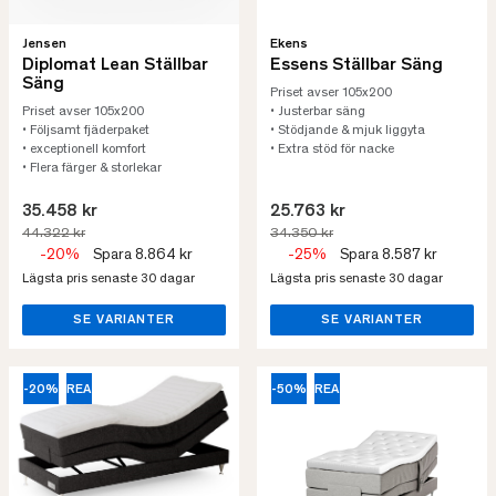
Jensen
Ekens
Diplomat Lean Ställbar
Essens Ställbar Säng
Säng
Priset avser 105x200
Priset avser 105x200
• Justerbar säng
• Följsamt fjäderpaket
• Stödjande & mjuk liggyta
• exceptionell komfort
• Extra stöd för nacke
• Flera färger & storlekar
35.458 kr
25.763 kr
44.322 kr
34.350 kr
-20%
Spara 8.864 kr
-25%
Spara 8.587 kr
Lägsta pris senaste 30 dagar
Lägsta pris senaste 30 dagar
SE VARIANTER
SE VARIANTER
-20%
REA
-50%
REA