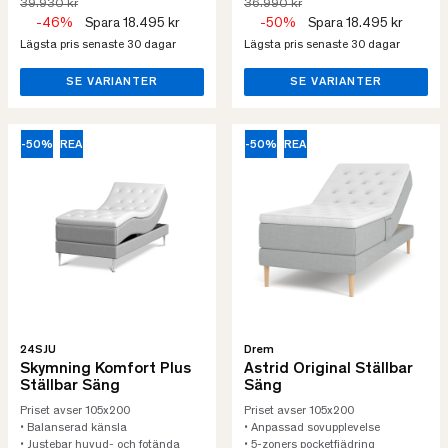
39.930 kr
36.990 kr
-46%
Spara 18.495 kr
-50%
Spara 18.495 kr
Lägsta pris senaste 30 dagar
Lägsta pris senaste 30 dagar
SE VARIANTER
SE VARIANTER
-50%
REA
-50%
REA
24SJU
Drem
Skymning Komfort Plus
Astrid Original Ställbar
Ställbar Säng
Säng
Priset avser 105x200
Priset avser 105x200
• Balanserad känsla
• Anpassad sovupplevelse
• Justebar huvud- och fotända
• 5-zoners pocketfjädring