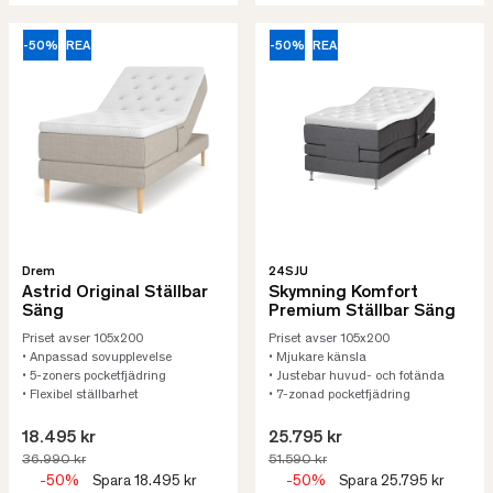
-50%
REA
-50%
REA
Drem
24SJU
Astrid Original Ställbar
Skymning Komfort
Säng
Premium Ställbar Säng
Priset avser 105x200
Priset avser 105x200
• Anpassad sovupplevelse
• Mjukare känsla
• 5-zoners pocketfjädring
• Justebar huvud- och fotända
• Flexibel ställbarhet
• 7-zonad pocketfjädring
18.495 kr
25.795 kr
36.990 kr
51.590 kr
-50%
Spara 18.495 kr
-50%
Spara 25.795 kr