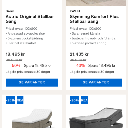
Drem
24SJU
Astrid Original Ställbar
Skymning Komfort Plus
Säng
Ställbar Säng
Priset avser 105x200
Priset avser 105x200
• Anpassad sovupplevelse
• Balanserad känsla
• 5-zoners pocketfjädring
• Justebar huvud- och fotända
• Flexibel ställbarhet
• 5-zonad pocketfjädring
18.495 kr
21.435 kr
36.990 kr
39.930 kr
-50%
Spara 18.495 kr
-46%
Spara 18.495 kr
Lägsta pris senaste 30 dagar
Lägsta pris senaste 30 dagar
SE VARIANTER
SE VARIANTER
-25%
REA
-20%
REA