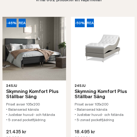
302
Vi har
produkter att välja mellan
-46%
REA
-50%
REA
24SJU
24SJU
Skymning Komfort Plus
Skymning Komfort Plus
Ställbar Säng
Ställbar Säng
Priset avser 105x200
Priset avser 105x200
• Balanserad känsla
• Balanserad känsla
• Justebar huvud- och fotända
• Justebar huvud- och fotända
• 5-zonad pocketfjädring
• 5-zonad pocketfjädring
21.435 kr
18.495 kr