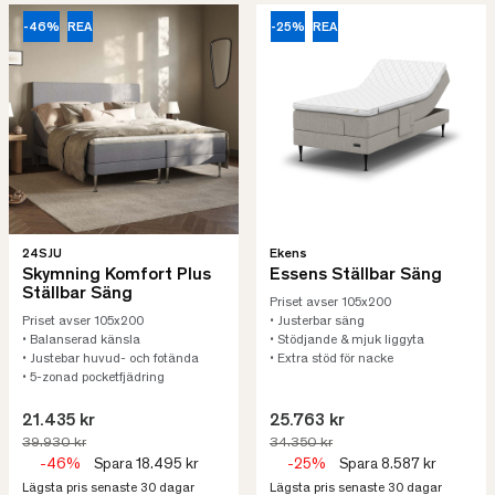
-46%
REA
-25%
REA
24SJU
Ekens
Skymning Komfort Plus
Essens Ställbar Säng
Ställbar Säng
Priset avser 105x200
Priset avser 105x200
• Justerbar säng
• Balanserad känsla
• Stödjande & mjuk liggyta
• Justebar huvud- och fotända
• Extra stöd för nacke
• 5-zonad pocketfjädring
21.435 kr
25.763 kr
39.930 kr
34.350 kr
-46%
Spara 18.495 kr
-25%
Spara 8.587 kr
Lägsta pris senaste 30 dagar
Lägsta pris senaste 30 dagar