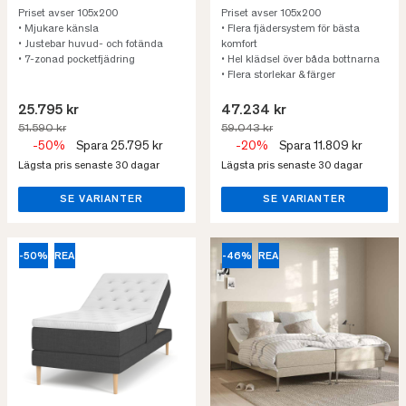
Priset avser 105x200
Priset avser 105x200
• Mjukare känsla
• Flera fjädersystem för bästa
• Justebar huvud- och fotända
komfort
• 7-zonad pocketfjädring
• Hel klädsel över båda bottnarna
• Flera storlekar & färger
25.795 kr
47.234 kr
51.590 kr
59.043 kr
-50%
Spara 25.795 kr
-20%
Spara 11.809 kr
Lägsta pris senaste 30 dagar
Lägsta pris senaste 30 dagar
SE VARIANTER
SE VARIANTER
-50%
REA
-46%
REA