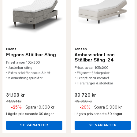
Ekens
Jensen
Elegans Ställbar Säng
Ambassadör Lean
Ställbar Säng-24
Priset avser 105x200
• Justerbar säng
Priset avser 105x200
• Extra stöd för nacke & höft
• Följsamt fjäderpaket
• 5 avlastningspunkter
• Exceptionell komfort
• Flera färger & storlekar
31.193 kr
39.720 kr
41.591 kr
49.650 kr
-25%
Spara 10.398 kr
-20%
Spara 9.930 kr
Lägsta pris senaste 30 dagar
Lägsta pris senaste 30 dagar
SE VARIANTER
SE VARIANTER