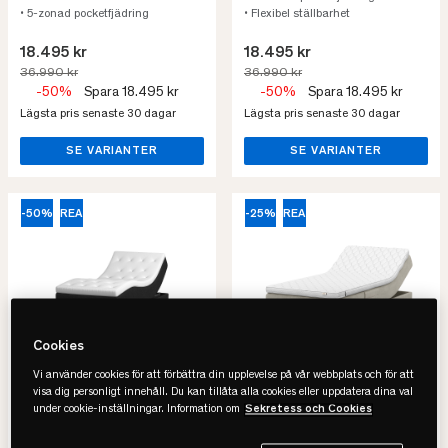
• 5-zonad pocketfjädring
• Flexibel ställbarhet
18.495 kr
18.495 kr
36.990 kr
36.990 kr
-50%
Spara 18.495 kr
-50%
Spara 18.495 kr
Lägsta pris senaste 30 dagar
Lägsta pris senaste 30 dagar
SE VARIANTER
SE VARIANTER
-50%
REA
-25%
REA
Cookies
Vi använder cookies för att förbättra din upplevelse på vår webbplats och för att
visa dig personligt innehåll. Du kan tillåta alla cookies eller uppdatera dina val
under cookie-inställningar. Information om
Sekretess och Cookies
24SJU
Ekens
Skymning Komfort Plus
Elegans Ställbar Säng