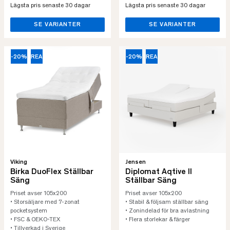
Lägsta pris senaste 30 dagar
Lägsta pris senaste 30 dagar
SE VARIANTER
SE VARIANTER
-20%
REA
-20%
REA
Viking
Jensen
Birka DuoFlex Ställbar
Diplomat Aqtive II
Säng
Ställbar Säng
Priset avser 105x200
Priset avser 105x200
• Storsäljare med 7-zonat
• Stabil & följsam ställbar säng
pocketsystem
• Zonindelad för bra avlastning
• FSC & OEKO-TEX
• Flera storlekar & färger
• Tillverkad i Sverige