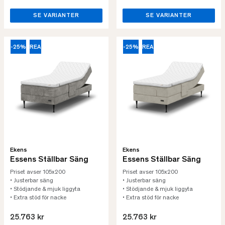
SE VARIANTER
SE VARIANTER
-25%
REA
-25%
REA
Ekens
Ekens
Essens Ställbar Säng
Essens Ställbar Säng
Priset avser 105x200
Priset avser 105x200
• Justerbar säng
• Justerbar säng
• Stödjande & mjuk liggyta
• Stödjande & mjuk liggyta
• Extra stöd för nacke
• Extra stöd för nacke
25.763 kr
25.763 kr