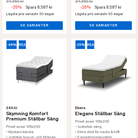
34.350 kr
34.350 kr
-25%
Spara 8.587 kr
-25%
Spara 8.587 kr
Lägsta pris senaste 30 dagar
Lägsta pris senaste 30 dagar
SE VARIANTER
SE VARIANTER
-48%
REA
-25%
REA
24SJU
Ekens
Skymning Komfort
Elegans Ställbar Säng
Premium Ställbar Säng
Priset avser 105x200
Priset avser 105x200
• Justerbar säng
• Mjukare känsla
• Extra stöd för nacke & höft
• Justebar huvud- och fotända
• 5 avlastningspunkter