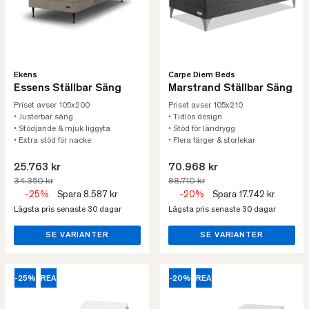
Ekens
Carpe Diem Beds
Essens Ställbar Säng
Marstrand Ställbar Säng
Priset avser 105x200
Priset avser 105x210
• Justerbar säng
• Tidlös design
• Stödjande & mjuk liggyta
• Stöd för ländrygg
• Extra stöd för nacke
• Flera färger & storlekar
25.763 kr
70.968 kr
34.350 kr
88.710 kr
-25%
Spara 8.587 kr
-20%
Spara 17.742 kr
Lägsta pris senaste 30 dagar
Lägsta pris senaste 30 dagar
SE VARIANTER
SE VARIANTER
-25%
REA
-20%
REA