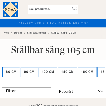
Provsov upp till 100 nätter. Läs mer
Hem
Sängar
Ställbara sängar
Ställbar Säng 105 Cm
Ställbar säng 105 cm
80 CM
90 CM
120 CM
140 CM
160 CM
18
Filter