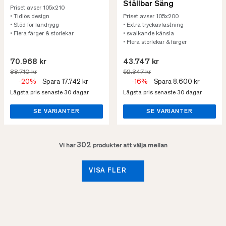
Ställbar Säng
Priset avser 105x210
• Tidlös design
Priset avser 105x200
• Stöd för ländrygg
• Extra tryckavlastning
• Flera färger & storlekar
• svalkande känsla
• Flera storlekar & färger
70.968 kr
43.747 kr
88.710 kr
52.347 kr
-20%
Spara 17.742 kr
-16%
Spara 8.600 kr
Lägsta pris senaste 30 dagar
Lägsta pris senaste 30 dagar
SE VARIANTER
SE VARIANTER
302
Vi har
produkter att välja mellan
VISA FLER