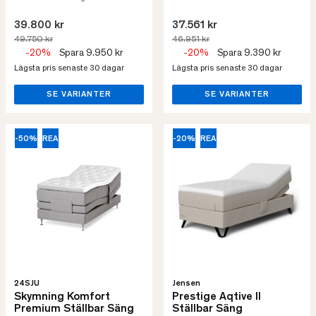
39.800 kr
37.561 kr
49.750 kr
46.951 kr
-20%
Spara 9.950 kr
-20%
Spara 9.390 kr
Lägsta pris senaste 30 dagar
Lägsta pris senaste 30 dagar
SE VARIANTER
SE VARIANTER
-50%
REA
-20%
REA
24SJU
Jensen
Skymning Komfort
Prestige Aqtive II
Premium Ställbar Säng
Ställbar Säng