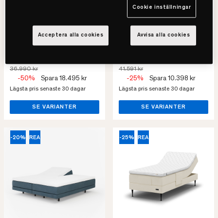
Ställbar Säng
Priset avser 105x200
Cookie inställningar
Priset avser 105x200
• Justerbar säng
• Balanserad känsla
• Extra stöd för nacke & höft
• Justebar huvud- och fotända
• 5 avlastningspunkter
Acceptera alla cookies
Avvisa alla cookies
• 5-zonad pocketfjädring
18.495 kr
31.193 kr
36.990 kr
41.591 kr
-50%
Spara 18.495 kr
-25%
Spara 10.398 kr
Lägsta pris senaste 30 dagar
Lägsta pris senaste 30 dagar
SE VARIANTER
SE VARIANTER
-20%
REA
-25%
REA