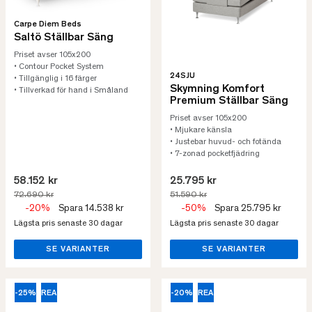
Carpe Diem Beds
Saltö Ställbar Säng
Priset avser 105x200
• Contour Pocket System
24SJU
• Tillgänglig i 16 färger
Skymning Komfort
• Tillverkad för hand i Småland
Premium Ställbar Säng
Priset avser 105x200
• Mjukare känsla
• Justebar huvud- och fotända
• 7-zonad pocketfjädring
58.152 kr
25.795 kr
72.690 kr
51.590 kr
-20%
Spara 14.538 kr
-50%
Spara 25.795 kr
Lägsta pris senaste 30 dagar
Lägsta pris senaste 30 dagar
SE VARIANTER
SE VARIANTER
-25%
REA
-20%
REA