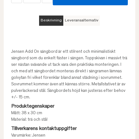
Beskrivning
Leveransalternativ
Jensen Add On sängbord är ett stilrent och minimalistiskt
sängbord som du enkelt fäster i sängen. Toppskivan i massivt trä
ser nästan svävande ut tack vara den praktiska monteringen. I
och med att sängbordet monteras direkt i sängramen lämnas
golvytan fri vilket förenklar bland annat städning i sovrummet.
Sovrummet kommer även att kännas större. Metallstativet är av
pulverlackerad stål. Sängbordets höjd kan justeras efter behov
+/- 15 cm.
Produktegenskaper
Mått: 38 x 30 cm
Material: trä och stål
Tillverkarens kontaktuppgifter
Varumärke: Jensen