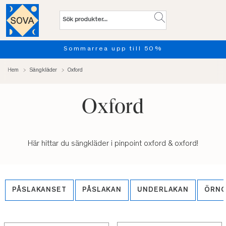
ll 50%
Provsov upp till 100 
Hem
Sängkläder
Oxford
Oxford
Här hittar du sängkläder i pinpoint oxford & oxford!
PÅSLAKANSET
PÅSLAKAN
UNDERLAKAN
ÖRN