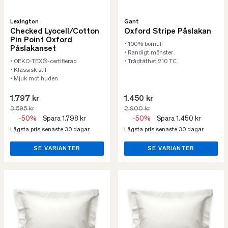
Lexington
Gant
Checked Lyocell/Cotton
Oxford Stripe Påslakan
Pin Point Oxford
• 100% bomull
Påslakanset
• Randigt mönster
• OEKO-TEX®-certifierad
• Trådtäthet 210 TC
• Klassisk stil
• Mjuk mot huden
1.797 kr
1.450 kr
3.595 kr
2.900 kr
-50%
Spara 1.798 kr
-50%
Spara 1.450 kr
Lägsta pris senaste 30 dagar
Lägsta pris senaste 30 dagar
SE VARIANTER
SE VARIANTER