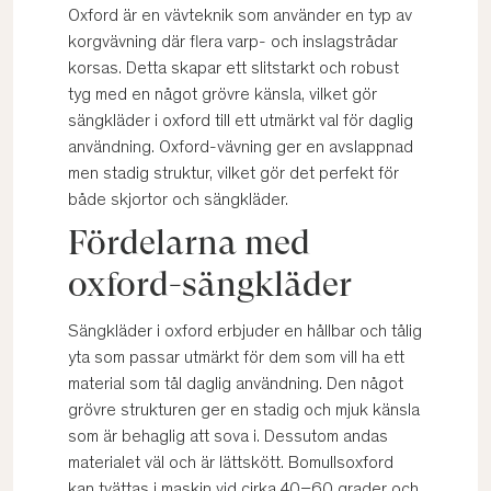
Oxford är en vävteknik som använder en typ av
korgvävning där flera varp- och inslagstrådar
korsas. Detta skapar ett slitstarkt och robust
tyg med en något grövre känsla, vilket gör
sängkläder i oxford till ett utmärkt val för daglig
användning. Oxford-vävning ger en avslappnad
men stadig struktur, vilket gör det perfekt för
både skjortor och sängkläder.
Fördelarna med
oxford-sängkläder
Sängkläder i oxford erbjuder en hållbar och tålig
yta som passar utmärkt för dem som vill ha ett
material som tål daglig användning. Den något
grövre strukturen ger en stadig och mjuk känsla
som är behaglig att sova i. Dessutom andas
materialet väl och är lättskött. Bomullsoxford
kan tvättas i maskin vid cirka 40–60 grader och