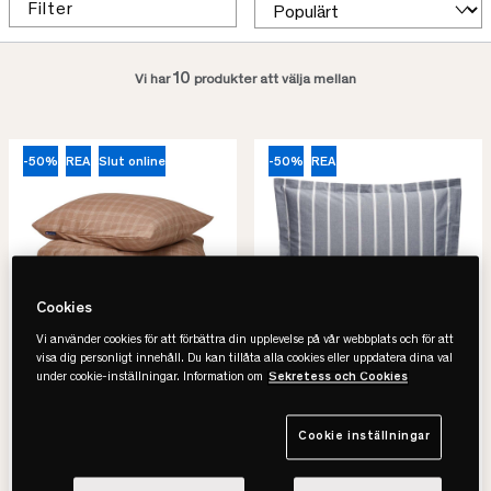
Filter
10
Vi har
produkter att välja mellan
-50%
REA
Slut online
-50%
REA
Cookies
Vi använder cookies för att förbättra din upplevelse på vår webbplats och för att
visa dig personligt innehåll. Du kan tillåta alla cookies eller uppdatera dina val
under cookie-inställningar. Information om
Sekretess och Cookies
Lexington
Gant
Checked Lyocell/Cotton
Oxford Stripe Örngott
Pin Point Oxford
• 100% bomull
Cookie inställningar
Påslakanset
• Randigt mönster
• OEKO-TEX®-certifierad
• Trådtäthet 210 TC