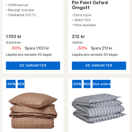
Pin Point Oxford
• 100% bomull
Örngott
• Randigt mönster
• Trådtäthet 210 TC
• Extra mjuk
• OEKO-TEX
• Flera storlekar
1.100 kr
212 kr
2.200 kr
425 kr
-50%
Spara 1.100 kr
-50%
Spara 213 kr
Lägsta pris senaste 30 dagar
Lägsta pris senaste 30 dagar
SE VARIANTER
SE VARIANTER
-50%
REA
-50%
REA
Slut online