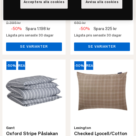
• Klassisk stil
Acceptera alla cookies
Avvisa alla cookies
• Mjuk mot huden
1.197 kr
325 kr
2.395 kr
650 kr
-50%
Spara 1.198 kr
-50%
Spara 325 kr
Lägsta pris senaste 30 dagar
Lägsta pris senaste 30 dagar
SE VARIANTER
SE VARIANTER
-50%
REA
-50%
REA
Gant
Lexington
Oxford Stripe Påslakan
Checked Lyocell/Cotton