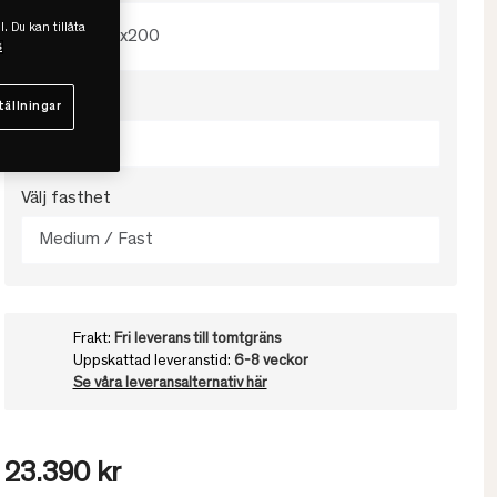
l. Du kan tillåta
180x200
s
Välj färg
tällningar
Beige
Välj fasthet
Medium / Fast
Frakt:
Fri leverans till tomtgräns
Uppskattad leveranstid:
6-8 veckor
Se våra leveransalternativ här
23.390 kr