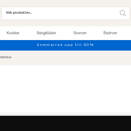
Kuddar
Sängkläder
Sovrum
Badrum
Provsov upp till 100 n
Madrass