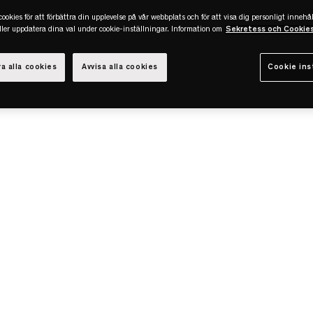
ookies för att förbättra din upplevelse på vår webbplats och för att visa dig personligt innehål
eller uppdatera dina val under cookie-inställningar. Information om
Sekretess och Cookie
a alla cookies
Avvisa alla cookies
Cookie ins