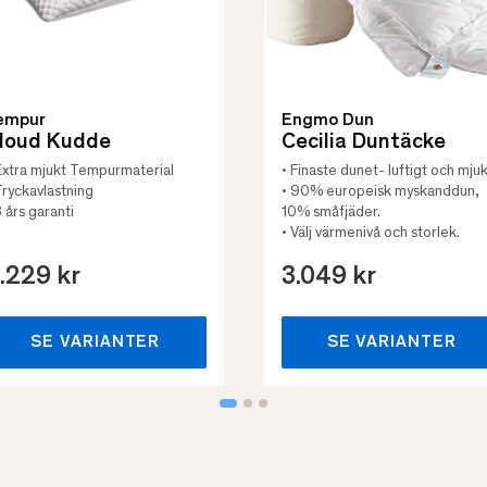
empur
Engmo Dun
loud Kudde
Cecilia Duntäcke
Extra mjukt Tempurmaterial
• Finaste dunet- luftigt och mjuk
Tryckavlastning
• 90% europeisk myskanddun,
3 års garanti
10% småfjäder.
• Välj värmenivå och storlek.
.229 kr
3.049 kr
SE VARIANTER
SE VARIANTER