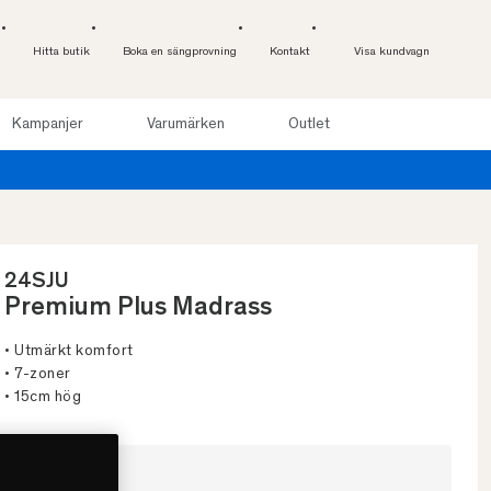
Hitta butik
Boka en sängprovning
Kontakt
Visa kundvagn
Kampanjer
Varumärken
Outlet
ätter. Läs mer
24SJU
Premium Plus Madrass
• Utmärkt komfort
• 7-zoner
• 15cm hög
Välj storlek