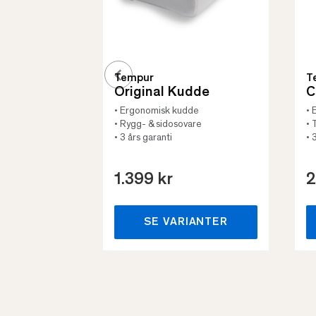
Tempur
T
Original Kudde
C
• Ergonomisk kudde
• 
• Rygg- & sidosovare
• 
• 3 års garanti
• 
1.399 kr
2
SE VARIANTER