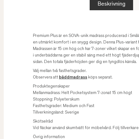
Beskrivning
Premium Plus är en SOVA-unik madrass producerad i Småla
en utmärkt komfort i en snygg design. Denna Plus-variant h
Madrassen är 15 cm hög och har 7-zoner vilket skapar en fö
i underbäddarna ger en stabil säng med ett högt fjäderdjup s
sidan. Den totala fjäderhöjden ger dig en tyngdlös känsla.
Välj mellan två fasthetsgrader.
Observera att
bäddmadrass
köps separat.
Produktegenskaper
Mellanmadrass: Helt Pocketsystem 7-zonat 15 cm högt
Stoppning: Polyeterskum
Fasthetsgrader: Medium och Fast
Tillverkningsland: Sverige
Skötselråd
Vid fläckar använd skumtvätt för möbelvård. Följ tillverk
Övrig information