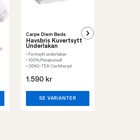
Carpe Diem Beds
Havsbris Kuvertsytt
Underlakan
t.
• Formsytt underlakan
• 100% Pimabomull
• OEKO-TEX-Certifierad
1.590 kr
659 kr
SE VARIANTER
SE VA