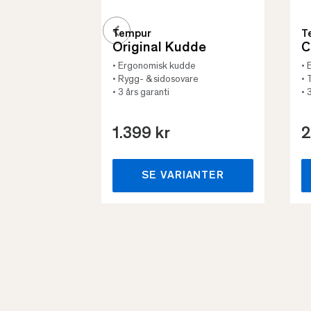
Tempur
T
Original Kudde
C
• Ergonomisk kudde
• 
• Rygg- & sidosovare
• 
• 3 års garanti
• 
1.399 kr
2
SE VARIANTER