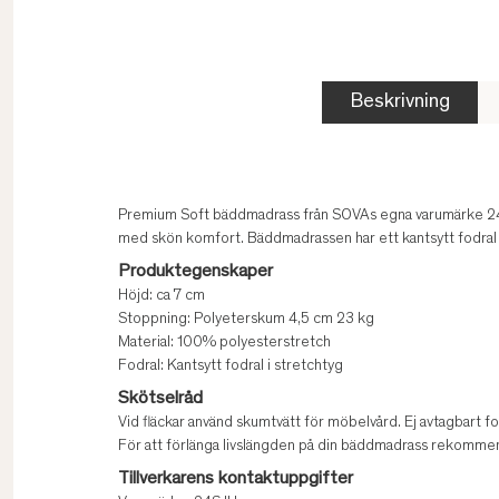
Beskrivning
Premium Soft bäddmadrass från SOVAs egna varumärke 24
med skön komfort. Bäddmadrassen har ett kantsytt fodral i
Produktegenskaper
Höjd: ca 7 cm
Stoppning: Polyeterskum 4,5 cm 23 kg
Material: 100% polyesterstretch
Fodral: Kantsytt fodral i stretchtyg
Skötselråd
Vid fläckar använd skumtvätt för möbelvård. Ej avtagbart f
För att förlänga livslängden på din bäddmadrass rekommen
Tillverkarens kontaktuppgifter