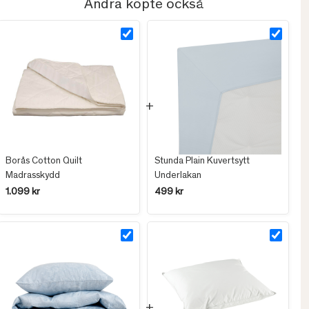
Andra köpte också
Borås Cotton Quilt
Stunda Plain Kuvertsytt
Madrasskydd
Underlakan
1.099 kr
499 kr