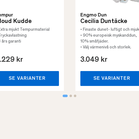
empur
Engmo Dun
loud Kudde
Cecilia Duntäcke
Extra mjukt Tempurmaterial
• Finaste dunet- luftigt och mjuk
Tryckavlastning
• 90% europeisk myskanddun,
3 års garanti
10% småfjäder.
• Välj värmenivå och storlek.
.229 kr
3.049 kr
SE VARIANTER
SE VARIANTER