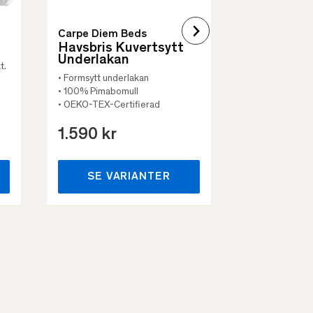
Carpe Diem Beds
Havsbris Kuvertsytt
Underlakan
t.
• Formsytt underlakan
• 100% Pimabomull
• OEKO-TEX-Certifierad
1.590 kr
659 kr
SE VARIANTER
SE VA