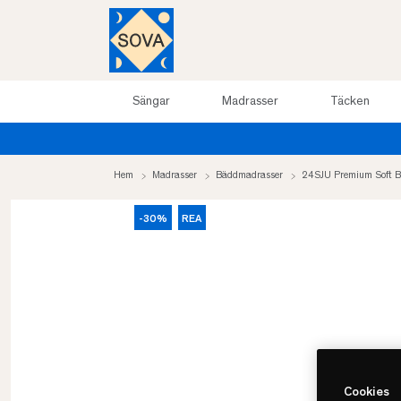
Sängar
Madrasser
Täcken
0%
Hem
Madrasser
Bäddmadrasser
24SJU Premium Soft 
-30%
REA
Cookies