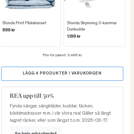
Stunda Print Påslakanset
Stunda Skymning 3-kammar
Dunkudde
699 kr
1.199 kr
Pris för paket:
3.496 kr
LÄGG
4
PRODUKTER I VARUKORGEN
REA upp till 50%
Fynda sängar, sängkläder, kuddar, täcken,
bäddmadrasser m.m. i vår stora rea! Gäller så långt
lagret räcker, eller som längst t.o.m. 2026-08-17.