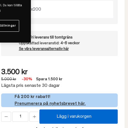
l. Du kan tillåta
180x200
s
tällningar
Frakt:
Fri leverans till tomtgräns
Uppskattad leveranstid:
4-6 veckor
Se våra leveransalternativ här
3.500 kr
5.000 kr
-30%
Spara 1.500 kr
Lägsta pris senaste 30 dagar
Få 200 kr rabatt!
Prenumerera på nyhetsbrevet här.
Lägg i varukorgen