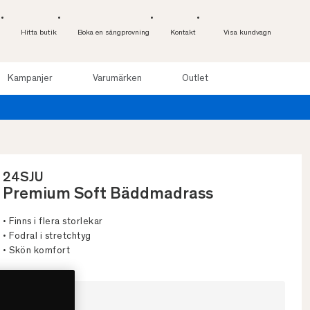
Hitta butik
Boka en sängprovning
Kontakt
Visa kundvagn
Kampanjer
Varumärken
Outlet
Provsov upp till 100 nätte
24SJU
Premium Soft Bäddmadrass
• Finns i flera storlekar
• Fodral i stretchtyg
• Skön komfort
Välj storlek