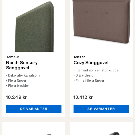
Tempur
Jensen
North Sensory
Cozy Sänggavel
Sänggavel
• Formad som en stor kudde
• Dekorativ kanalsöm
• Djärv design
• Flera färger
• Finns i flera färger
• Flera bredder
10.249 kr
13.412 kr
SE VARIANTER
SE VARIANTER