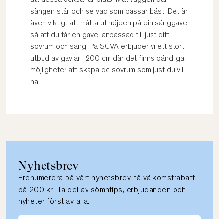
att dessa också får plats. Mät väggen där
sängen står och se vad som passar bäst. Det är
även viktigt att måtta ut höjden på din sänggavel
så att du får en gavel anpassad till just ditt
sovrum och säng. På SOVA erbjuder vi ett stort
utbud av gavlar i 200 cm där det finns oändliga
möjligheter att skapa de sovrum som just du vill
ha!
Nyhetsbrev
Prenumerera på vårt nyhetsbrev, få välkomstrabatt
på 200 kr! Ta del av sömntips, erbjudanden och
nyheter först av alla.