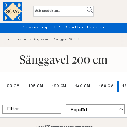
Provsov upp till 100 nätter. Läs mer
Hem
Sovrum
Sänggavlar
Sänggavel 200 Cm
Sänggavel 200 cm
90 CM
105 CM
120 CM
140 CM
160 CM
1
Filter