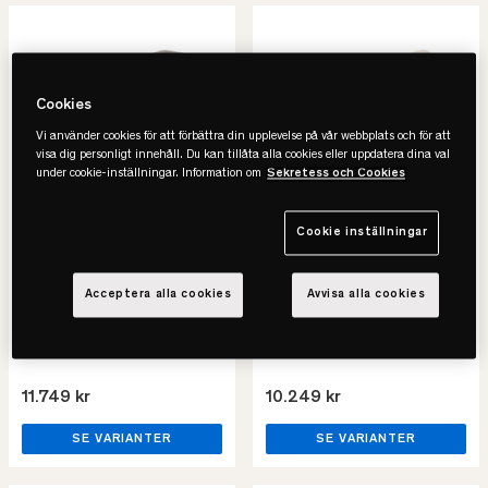
Cookies
Vi använder cookies för att förbättra din upplevelse på vår webbplats och för att
visa dig personligt innehåll. Du kan tillåta alla cookies eller uppdatera dina val
under cookie-inställningar. Information om
Sekretess och Cookies
Cookie inställningar
Tempur
Tempur
Promise Cushion
North Sensory
Sänggavel
Sänggavel
Acceptera alla cookies
Avvisa alla cookies
• Djupa stickningar
• Dekorativ kanalsöm
• Flera färger
• Flera färger
• Flera bredder
• Flera bredder
11.749 kr
10.249 kr
SE VARIANTER
SE VARIANTER