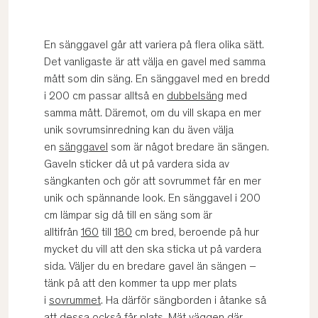
En sänggavel går att variera på flera olika sätt.
Det vanligaste är att välja en gavel med samma
mått som din säng. En sänggavel med en bredd
i 200 cm passar alltså en
dubbelsäng
med
samma mått. Däremot, om du vill skapa en mer
unik sovrumsinredning kan du även välja
en
sänggavel
som är något bredare än sängen.
Gaveln sticker då ut på vardera sida av
sängkanten och gör att sovrummet får en mer
unik och spännande look. En sänggavel i 200
cm lämpar sig då till en säng som är
alltifrån
160
till
180
cm bred, beroende på hur
mycket du vill att den ska sticka ut på vardera
sida. Väljer du en bredare gavel än sängen –
tänk på att den kommer ta upp mer plats
i
sovrummet
. Ha därför sängborden i åtanke så