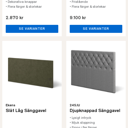
• Dekorativa knappar
• Fristående
• Flera färger & storlekar
• Flera färger & storlekar
2.870 kr
9.100 kr
SE VARIANTER
SE VARIANTER
Ekens
24SJU
Slät Låg Sänggavel
Djupknappad Sänggavel
• Lyxigt intryck
• Mjuk stoppning
• Finns i fler färger