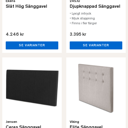
Ekens
24SJU
Slät Hög Sänggavel
Djupknappad Sänggavel
• Lyxigt intryck
• Mjuk stoppning
• Finns i fler färger
4.246 kr
3.395 kr
SE VARIANTER
SE VARIANTER
Jensen
Viking
Ceres Sänggavel
Elite Sänggavel