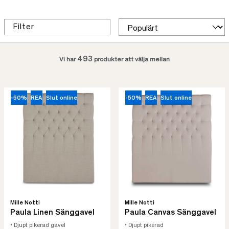
Filter
493
Vi har
produkter att välja mellan
-50%
REA
Slut online
-50%
REA
Slut online
Mille Notti
Mille Notti
Paula Linen Sänggavel
Paula Canvas Sänggavel
• Djupt pikerad gavel
• Djupt pikerad