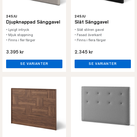
24SJU
24SJU
Djupknappad Sänggavel
Slät Sänggavel
• Lyxigt intryck
• Slät stilren gavel
• Mjuk stoppning
• Fasad överkant
• Finns i fler färger
• Finns i flera färger
3.395 kr
2.345 kr
SE VARIANTER
SE VARIANTER