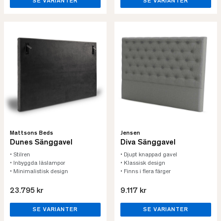
SE VARIANTER
SE VARIANTER
Mattsons Beds
Jensen
Dunes Sänggavel
Diva Sänggavel
• Stilren
• Djupt knappad gavel
• Inbyggda läslampor
• Klassisk design
• Minimalistisk design
• Finns i flera färger
23.795 kr
9.117 kr
SE VARIANTER
SE VARIANTER