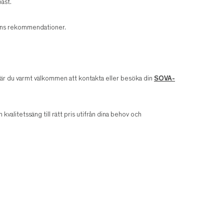
äst.
arens rekommendationer.
v är du varmt välkommen att kontakta eller besöka din
SOVA-
n kvalitetssäng till rätt pris utifrån dina behov och