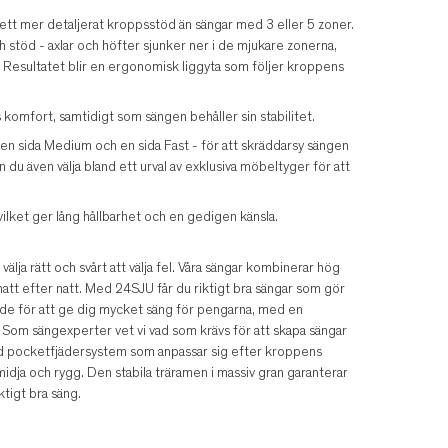
tt mer detaljerat kroppsstöd än sängar med 3 eller 5 zoner.
ch stöd - axlar och höfter sjunker ner i de mjukare zonerna,
. Resultatet blir en ergonomisk liggyta som följer kroppens
komfort, samtidigt som sängen behåller sin stabilitet.
 en sida Medium och en sida Fast - för att skräddarsy sängen
u även välja bland ett urval av exklusiva möbeltyger för att
 vilket ger lång hållbarhet och en gedigen känsla.
älja rätt och svårt att välja fel. Våra sängar kombinerar hög
tt efter natt. Med 24SJU får du riktigt bra sängar som gör
ade för att ge dig mycket säng för pengarna, med en
 Som sängexperter vet vi vad som krävs för att skapa sängar
ed pocketfjädersystem som anpassar sig efter kroppens
 midja och rygg. Den stabila träramen i massiv gran garanterar
ktigt bra säng.