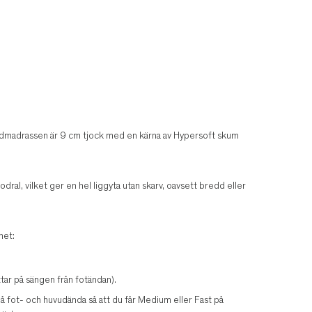
ddmadrassen är 9 cm tjock med en kärna av Hypersoft skum
dral, vilket ger en hel liggyta utan skarv, oavsett bredd eller
het:
ar på sängen från fotändan).
 på fot- och huvudända så att du får Medium eller Fast på