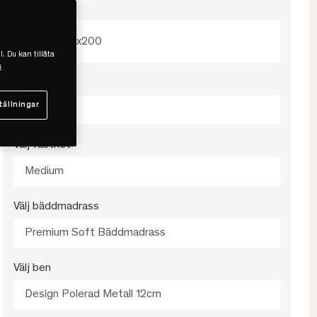
Välj storlek
180x200
l. Du kan tillåta
s
Välj färg
tällningar
Antracit
Välj fasthet
Medium
Välj bäddmadrass
Premium Soft Bäddmadrass
Välj ben
Design Polerad Metall 12cm