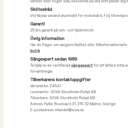
vänster eller höger sida, beroende på vad som passar dig b
Skötselråd
Vid fläckar använd skumtvätt för möbelvård. Följ tillverk
Garanti
25 års garanti på ram- och fjäderbrott.
Övrig information
Har du frågor om sängens fasthet eller tillbehörsalternati
butik
Sängexpert sedan 1989
Ta hjälp av en certifierad
sängexpert
för att lättare hitta e
förväntningar.
Tillverkarens kontaktuppgifter
Varumärke: 24SJU
Leverantör: SOVA Stockholm Retail AB
Tillverkare: SOVA Stockholm Retail AB
Adress: Hyllie Boulevard 31, 215 32 Malmö, Sverige
E-postadress: ehandel@sova.se