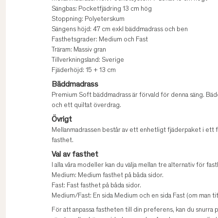
Sängbas: Pocketfjädring 13 cm hög
Stoppning: Polyeterskum
Sängens höjd: 47 cm exkl bäddmadrass och ben
Fasthetsgrader: Medium och Fast
Träram: Massiv gran
Tillverkningsland: Sverige
Fjäderhöjd: 15 + 13 cm
Bäddmadrass
Premium Soft bäddmadrass är förvald för denna säng. Bä
och ett quiltat överdrag.
Övrigt
Mellanmadrassen består av ett enhetligt fjäderpaket i ett fo
fasthet.
Val av fasthet
I alla våra modeller kan du välja mellan tre alternativ för fast
Medium: Medium fasthet på båda sidor.
Fast: Fast fasthet på båda sidor.
Medium/Fast: En sida Medium och en sida Fast (om man titt
För att anpassa fastheten till din preferens, kan du snurra