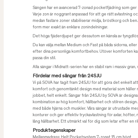
Sängen har en avancerad 7-zonad pocketfjädring som ger e
Varje zon är noggrant anpassad för att ge rätt avlastning o
medan fastare zoner stabiliserar midja, bröstkorg och ben
form mer exakt än enklare zonindelningar.
Det höga fjäderdjupet ger dessutom en känsla av tyngdlös 
Du kan välja mellan Medium och Fast på båda sidorna, eller
efter dina personliga komfortbehov. Utöver komforten kan d
passa din stil.
Alla sängar i Midnatt-serien har en stabil ram i massiv gran,
Fördelar med sängar från 24SJU
Vi på SOVA har tagit fram 24SJU för att göra det enkelt att v
komfort och genomtänkt design med material som håller na
jobbet, helt enkelt. Sängar från 24SJU by SOVA är design
kombination av hög komfort, hållbarhet och stilren design.
med både hjärna och muskler. Våra sängar är utrustade m
konturer och ger effektiv tryckavlastning för axlar, höfter,
lång hållbarhet. Ett utmärkt val för dig som letar efter en ri
Produktegenskaper
Mellanmadrass: Helt Pocketsystem 7-zonat 15 cm högt