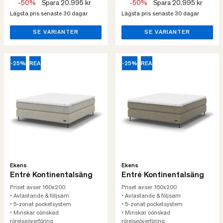
-50%
Spara 20.995 kr
-50%
Spara 20.995 kr
Lägsta pris senaste 30 dagar
Lägsta pris senaste 30 dagar
SE VARIANTER
SE VARIANTER
-25%
REA
-25%
REA
Ekens
Ekens
Entré Kontinentalsäng
Entré Kontinentalsäng
Priset avser 160x200
Priset avser 160x200
• Avlastande & följsam
• Avlastande & följsam
• 5-zonat pocketsystem
• 5-zonat pocketsystem
• Minskar oönskad
• Minskar oönskad
rörelseöverföring
rörelseöverföring