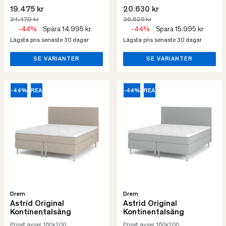
19.475 kr
20.630 kr
34.470 kr
36.625 kr
-44%
Spara 14.995 kr
-44%
Spara 15.995 kr
Lägsta pris senaste 30 dagar
Lägsta pris senaste 30 dagar
SE VARIANTER
SE VARIANTER
-44%
REA
-44%
REA
Drem
Drem
Astrid Original
Astrid Original
Kontinentalsäng
Kontinentalsäng
Priset avser 160x200
Priset avser 160x200