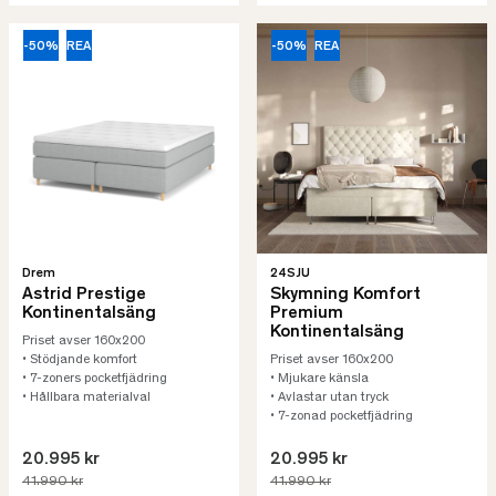
-50%
REA
-50%
REA
Drem
24SJU
Astrid Prestige
Skymning Komfort
Kontinentalsäng
Premium
Kontinentalsäng
Priset avser 160x200
• Stödjande komfort
Priset avser 160x200
• 7-zoners pocketfjädring
• Mjukare känsla
• Hållbara materialval
• Avlastar utan tryck
• 7-zonad pocketfjädring
20.995 kr
20.995 kr
41.990 kr
41.990 kr