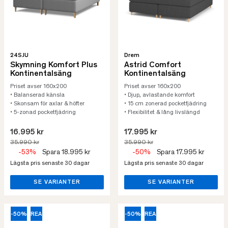
24SJU
Drem
Skymning Komfort Plus
Astrid Comfort
Kontinentalsäng
Kontinentalsäng
Priset avser 160x200
Priset avser 160x200
• Balanserad känsla
• Djup, avlastande komfort
• Skonsam för axlar & höfter
• 15 cm zonerad pocketfjädring
• 5-zonad pocketfjädring
• Flexibilitet & lång livslängd
16.995 kr
17.995 kr
35.990 kr
35.990 kr
-53%
Spara 18.995 kr
-50%
Spara 17.995 kr
Lägsta pris senaste 30 dagar
Lägsta pris senaste 30 dagar
SE VARIANTER
SE VARIANTER
-50%
REA
-50%
REA