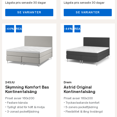
Lägsta pris senaste 30 dagar
Lägsta pris senaste 30 dagar
SE VARIANTER
SE VARIANTER
-44%
REA
-44%
REA
24SJU
Drem
Skymning Komfort Bas
Astrid Original
Kontinentalsäng
Kontinentalsäng
Priset avser 160x200
Priset avser 160x200
• Fastare känsla
• Tryckavlastande komfort
• Tydligt stöd för höft & midja
• 5-zoners pocketfjädring
• 3-zonad pocketfjädring
• Flexibilitet & lång livslängd