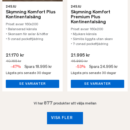
24SJU
24SJU
Skymning Komfort Plus
Skymning Komfort
Kontinentalsäng
Premium Plus
Kontinentalsäng
Priset avser 160x200
• Balanserad känsla
Priset avser 160x200
• Skonsam för axlar & höfter
• Mjukare känsla
• 5-zonad pocketfjädring
• Sömlös liggyta utan skarv
• 7-zonad pocketfjädring
21.170 kr
21.995 kr
40.165 kr
46.990 kr
-47%
Spara 18.995 kr
-53%
Spara 24.995 kr
Lägsta pris senaste 30 dagar
Lägsta pris senaste 30 dagar
SE VARIANTER
SE VARIANTER
877
Vi har
produkter att välja mellan
VISA FLER