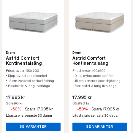
Drem
Drem
Astrid Comfort
Astrid Comfort
Kontinentalsäng
Kontinentalsäng
Priset avser 160x200
Priset avser 160x200
• Djup, avlastande komfort
• Djup, avlastande komfort
• 15 cm zonerad pocketfjädring
• 15 cm zonerad pocketfjädring
• Flexibilitet & lång livslängd
• Flexibilitet & lång livslängd
17.995 kr
17.995 kr
35.990 kr
35.990 kr
-50%
Spara 17.995 kr
-50%
Spara 17.995 kr
Lägsta pris senaste 30 dagar
Lägsta pris senaste 30 dagar
SE VARIANTER
SE VARIANTER