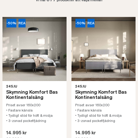
877
Vi har
produkter att välja mellan
-50%
REA
-50%
REA
24SJU
24SJU
Skymning Komfort Bas
Skymning Komfort Bas
Kontinentalsäng
Kontinentalsäng
Priset avser 160x200
Priset avser 160x200
• Fastare känsla
• Fastare känsla
• Tydligt stöd för höft & midja
• Tydligt stöd för höft & midja
• 3-zonad pocketfjädring
• 3-zonad pocketfjädring
14.995 kr
14.995 kr