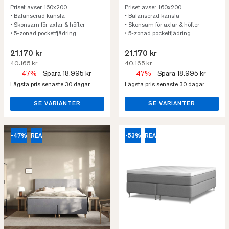
Priset avser 160x200
Priset avser 160x200
• Balanserad känsla
• Balanserad känsla
• Skonsam för axlar & höfter
• Skonsam för axlar & höfter
• 5-zonad pocketfjädring
• 5-zonad pocketfjädring
21.170 kr
21.170 kr
40.165 kr
40.165 kr
-47%
Spara 18.995 kr
-47%
Spara 18.995 kr
Lägsta pris senaste 30 dagar
Lägsta pris senaste 30 dagar
SE VARIANTER
SE VARIANTER
-47%
REA
-53%
REA