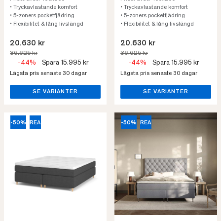
• Tryckavlastande komfort
• Tryckavlastande komfort
• 5-zoners pocketfjädring
• 5-zoners pocketfjädring
• Flexibilitet & lång livslängd
• Flexibilitet & lång livslängd
20.630 kr
20.630 kr
36.625 kr
36.625 kr
-44%
Spara 15.995 kr
-44%
Spara 15.995 kr
Lägsta pris senaste 30 dagar
Lägsta pris senaste 30 dagar
SE VARIANTER
SE VARIANTER
-50%
REA
-50%
REA