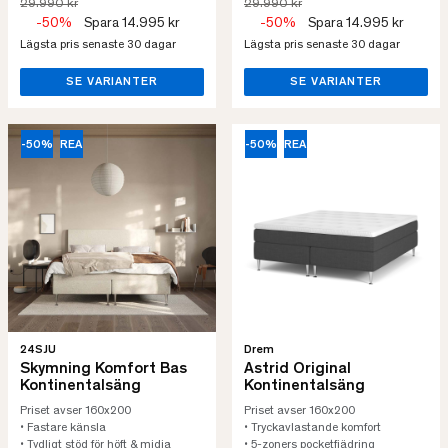
29.990 kr
29.990 kr
-50%
Spara 14.995 kr
-50%
Spara 14.995 kr
Lägsta pris senaste 30 dagar
Lägsta pris senaste 30 dagar
SE VARIANTER
SE VARIANTER
-50%
REA
-50%
REA
24SJU
Drem
Skymning Komfort Bas
Astrid Original
Kontinentalsäng
Kontinentalsäng
Priset avser 160x200
Priset avser 160x200
• Fastare känsla
• Tryckavlastande komfort
• Tydligt stöd för höft & midja
• 5-zoners pocketfjädring