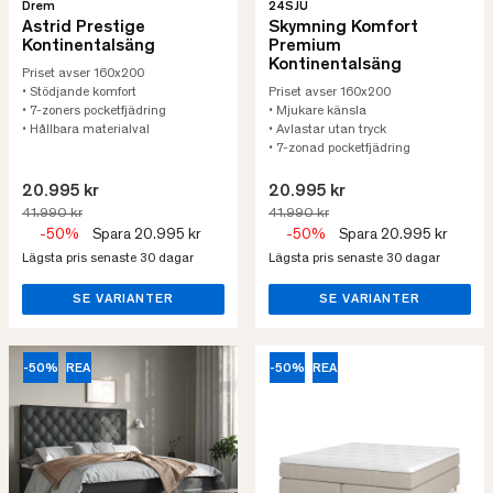
Drem
24SJU
Astrid Prestige
Skymning Komfort
Kontinentalsäng
Premium
Kontinentalsäng
Priset avser 160x200
• Stödjande komfort
Priset avser 160x200
• 7-zoners pocketfjädring
• Mjukare känsla
• Hållbara materialval
• Avlastar utan tryck
• 7-zonad pocketfjädring
20.995 kr
20.995 kr
41.990 kr
41.990 kr
-50%
Spara 20.995 kr
-50%
Spara 20.995 kr
Lägsta pris senaste 30 dagar
Lägsta pris senaste 30 dagar
SE VARIANTER
SE VARIANTER
-50%
REA
-50%
REA