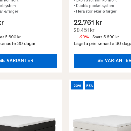
sam komfort
• Skön & följsam komfort
ketsystem
• Dubbla pocketsystem
kar & färger
• Flera storlekar & färger
kr
22.761 kr
28.451 kr
ra 5.690 kr
-20%
Spara 5.690 kr
 senaste 30 dagar
Lägsta pris senaste 30 dag
SE VARIANTER
SE VARIANTE
-20%
REA