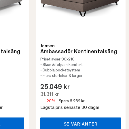
Jensen
talsäng
Ambassadör Kontinentalsäng
Priset avser 90x210
• Skön & följsam komfort
• Dubbla pocketsystem
• Flera storlekar & färger
25.049 kr
31.311 kr
-20%
Spara 6.262 kr
ar
Lägsta pris senaste 30 dagar
R
SE VARIANTER