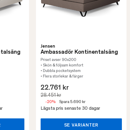
Jensen
talsäng
Ambassadör Kontinentalsäng
Priset avser 90x200
• Skön & följsam komfort
• Dubbla pocketsystem
• Flera storlekar & färger
22.761 kr
28.451 kr
-20%
Spara 5.690 kr
ar
Lägsta pris senaste 30 dagar
R
SE VARIANTER