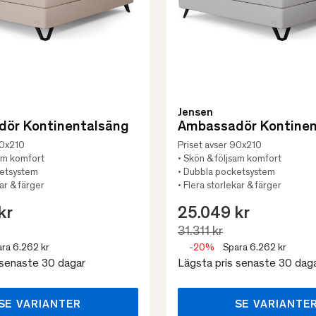
Jensen
ör Kontinentalsäng
Ambassadör Kontinen
90x210
Priset avser 90x210
sam komfort
• Skön & följsam komfort
ketsystem
• Dubbla pocketsystem
kar & färger
• Flera storlekar & färger
kr
25.049 kr
31.311 kr
ra 6.262 kr
-20%
Spara 6.262 kr
 senaste 30 dagar
Lägsta pris senaste 30 dag
SE VARIANTER
SE VARIANTE