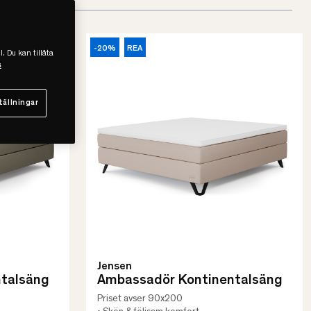
-20%
REA
l. Du kan tillåta
s
tällningar
Jensen
talsäng
Ambassadör Kontinentalsäng
Priset avser 90x200