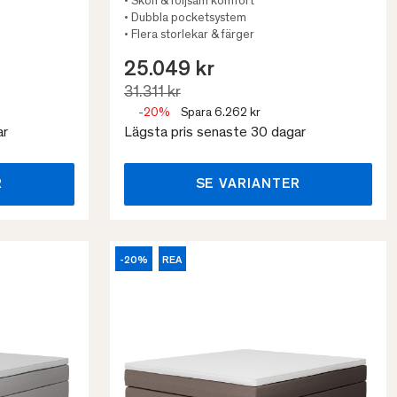
• Skön & följsam komfort
• Dubbla pocketsystem
• Flera storlekar & färger
25.049 kr
31.311 kr
-20%
Spara 6.262 kr
ar
Lägsta pris senaste 30 dagar
R
SE VARIANTER
-20%
REA