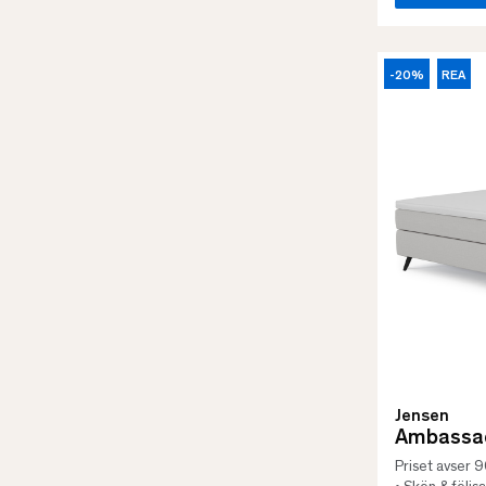
-20%
REA
Jensen
Ambassad
Priset avser