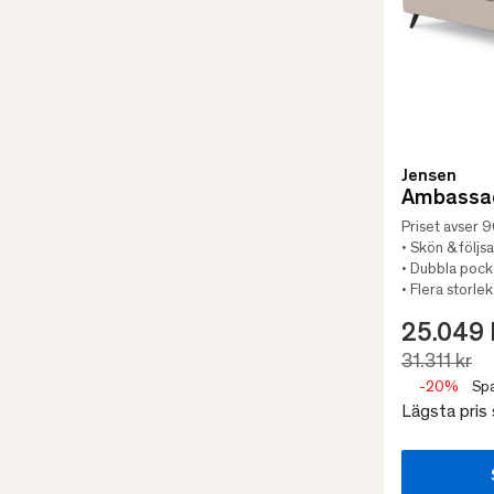
Jensen
Ambassad
Priset avser 
• Skön & följ
• Dubbla poc
• Flera storle
25.049 
31.311 kr
-20%
Spa
Lägsta pris