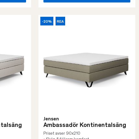
-20%
REA
Jensen
talsäng
Ambassadör Kontinentalsäng
Priset avser 90x210