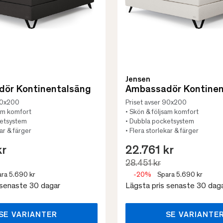
Jensen
ör Kontinentalsäng
Ambassadör Kontinen
 90x200
Priset avser 90x200
sam komfort
• Skön & följsam komfort
ketsystem
• Dubbla pocketsystem
kar & färger
• Flera storlekar & färger
kr
22.761 kr
28.451 kr
ra 5.690 kr
-20%
Spara 5.690 kr
 senaste 30 dagar
Lägsta pris senaste 30 dag
SE VARIANTER
SE VARIANTE