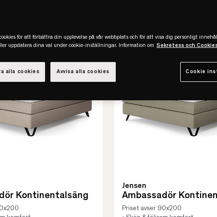
-20%
REA
ookies för att förbättra din upplevelse på vår webbplats och för att visa dig personligt innehål
eller uppdatera dina val under cookie-inställningar. Information om
Sekretess och Cookie
a alla cookies
Avvisa alla cookies
Cookie ins
Jensen
ör Kontinentalsäng
Ambassadör Kontinen
 90x200
Priset avser 90x200