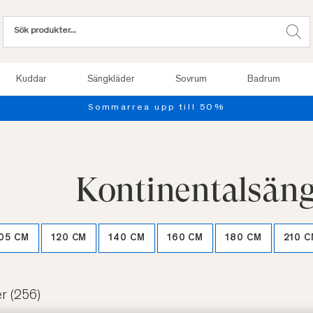
Kuddar
Sängkläder
Sovrum
Badrum
Provsov upp till 100 nätter. Läs mer
m
Kontinentalsän
05 CM
120 CM
140 CM
160 CM
180 CM
210 
er
(256)