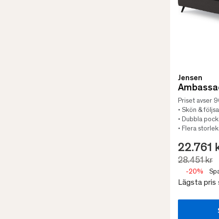
Jensen
Ambassad
Priset avser
• Skön & följ
• Dubbla poc
• Flera storle
22.761 
28.451 kr
-20%
Spa
Lägsta pris