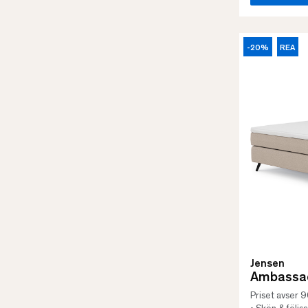
-20%
REA
Jensen
Ambassad
Priset avser 