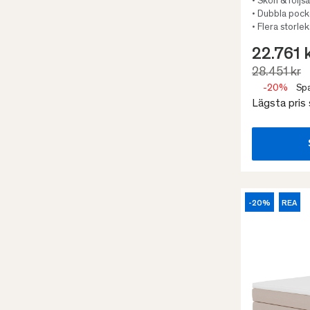
• Skön & följ
• Dubbla poc
• Flera storle
22.761 
28.451 kr
-20%
Spa
Lägsta pris
-20%
REA