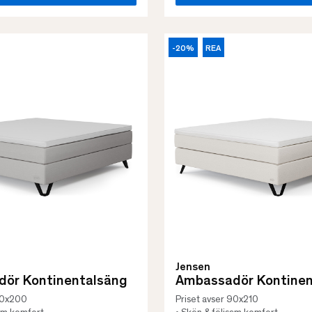
-20%
REA
Jensen
ör Kontinentalsäng
Ambassadör Kontinen
 90x200
Priset avser 90x210