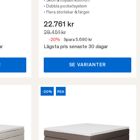
• Skön & följsam komfort
• Dubbla pocketsystem
• Flera storlekar & färger
22.761 kr
28.451 kr
-20%
Spara 5.690 kr
ar
Lägsta pris senaste 30 dagar
R
SE VARIANTER
-20%
REA