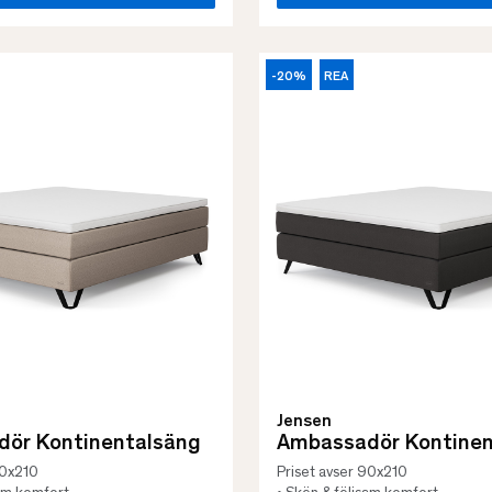
-20%
REA
Jensen
ör Kontinentalsäng
Ambassadör Kontinen
90x210
Priset avser 90x210