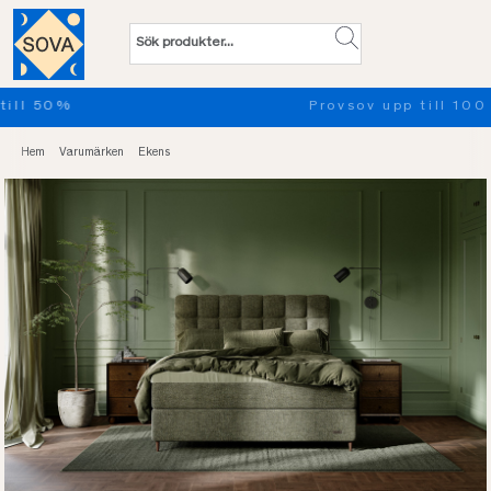
Provsov upp till 100 nätter. Läs mer
Hem
Varumärken
Ekens