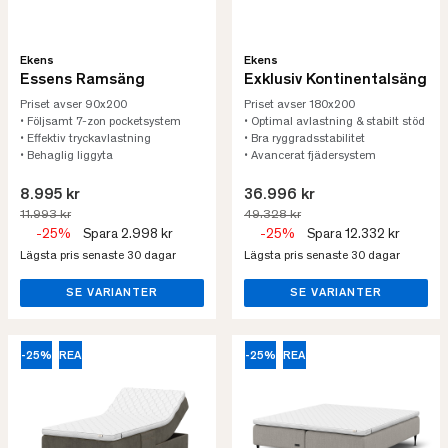
Ekens
Ekens
Essens Ramsäng
Exklusiv Kontinentalsäng
Priset avser 90x200
Priset avser 180x200
• Följsamt 7-zon pocketsystem
• Optimal avlastning & stabilt stöd
• Effektiv tryckavlastning
• Bra ryggradsstabilitet
• Behaglig liggyta
• Avancerat fjädersystem
8.995 kr
36.996 kr
11.993 kr
49.328 kr
-25%
Spara 2.998 kr
-25%
Spara 12.332 kr
Lägsta pris senaste 30 dagar
Lägsta pris senaste 30 dagar
SE VARIANTER
SE VARIANTER
-25%
REA
-25%
REA