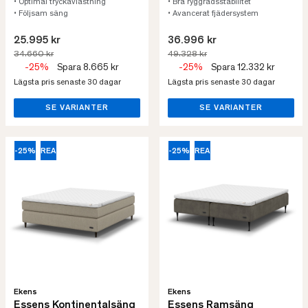
• Optimal tryckavlastning
• Bra ryggradsstabilitet
• Följsam säng
• Avancerat fjädersystem
25.995 kr
36.996 kr
34.660 kr
49.328 kr
-25%
Spara 8.665 kr
-25%
Spara 12.332 kr
Lägsta pris senaste 30 dagar
Lägsta pris senaste 30 dagar
SE VARIANTER
SE VARIANTER
-25%
REA
-25%
REA
Ekens
Ekens
Essens Kontinentalsäng
Essens Ramsäng