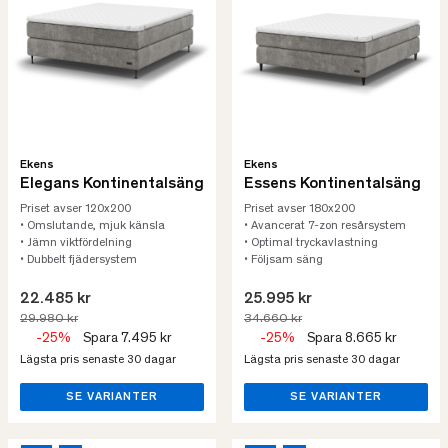
Ekens
Ekens
Elegans Kontinentalsäng
Essens Kontinentalsäng
Priset avser 120x200
Priset avser 180x200
• Omslutande, mjuk känsla
• Avancerat 7-zon resårsystem
• Jämn viktfördelning
• Optimal tryckavlastning
• Dubbelt fjädersystem
• Följsam säng
22.485 kr
25.995 kr
29.980 kr
34.660 kr
-25%
Spara 7.495 kr
-25%
Spara 8.665 kr
Lägsta pris senaste 30 dagar
Lägsta pris senaste 30 dagar
SE VARIANTER
SE VARIANTER