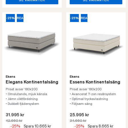
SE VARIANTER
SE VARIANTER
-25%
REA
-25%
REA
Ekens
Ekens
Elegans Kontinentalsäng
Essens Kontinentalsäng
Priset avser 180x200
Priset avser 180x200
• Omslutande, mjuk känsla
• Avancerat 7-zon resårsystem
• Jämn viktfördelning
• Optimal tryckavlastning
• Dubbelt fjädersystem
• Följsam säng
31.995 kr
25.995 kr
42.660 kr
34.660 kr
-25%
Spara 10.665 kr
-25%
Spara 8.665 kr