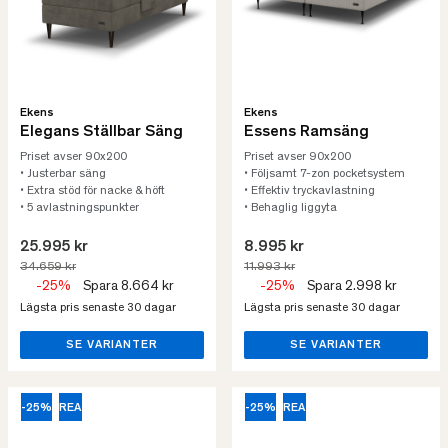
Ekens
Ekens
Elegans Ställbar Säng
Essens Ramsäng
Priset avser 90x200
Priset avser 90x200
• Justerbar säng
• Följsamt 7-zon pocketsystem
• Extra stöd för nacke & höft
• Effektiv tryckavlastning
• 5 avlastningspunkter
• Behaglig liggyta
25.995 kr
8.995 kr
34.659 kr
11.993 kr
-25%
Spara 8.664 kr
-25%
Spara 2.998 kr
Lägsta pris senaste 30 dagar
Lägsta pris senaste 30 dagar
SE VARIANTER
SE VARIANTER
-25%
REA
-25%
REA