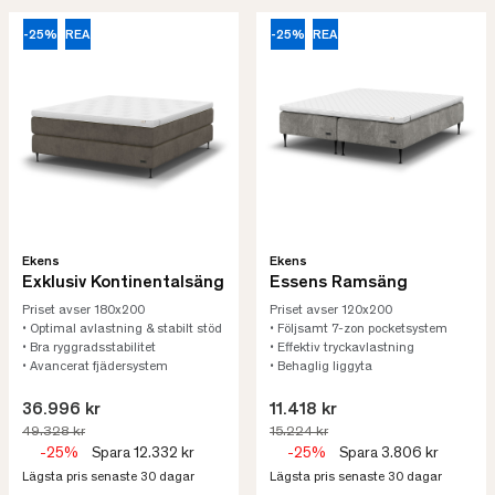
-25%
REA
-25%
REA
Ekens
Ekens
Exklusiv Kontinentalsäng
Essens Ramsäng
Priset avser 180x200
Priset avser 120x200
• Optimal avlastning & stabilt stöd
• Följsamt 7-zon pocketsystem
• Bra ryggradsstabilitet
• Effektiv tryckavlastning
• Avancerat fjädersystem
• Behaglig liggyta
36.996 kr
11.418 kr
49.328 kr
15.224 kr
-25%
Spara 12.332 kr
-25%
Spara 3.806 kr
Lägsta pris senaste 30 dagar
Lägsta pris senaste 30 dagar