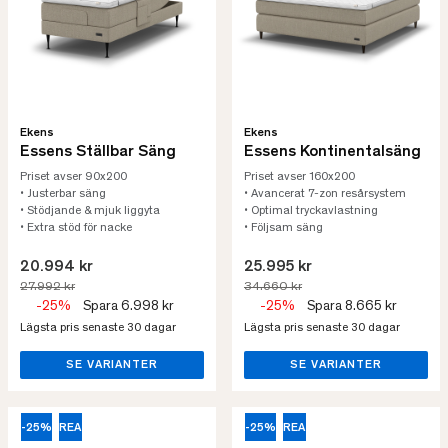
Ekens
Ekens
Essens Ställbar Säng
Essens Kontinentalsäng
Priset avser 90x200
Priset avser 160x200
• Justerbar säng
• Avancerat 7-zon resårsystem
• Stödjande & mjuk liggyta
• Optimal tryckavlastning
• Extra stöd för nacke
• Följsam säng
20.994 kr
25.995 kr
27.992 kr
34.660 kr
-25%
Spara 6.998 kr
-25%
Spara 8.665 kr
Lägsta pris senaste 30 dagar
Lägsta pris senaste 30 dagar
SE VARIANTER
SE VARIANTER
-25%
REA
-25%
REA