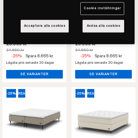
Ekens
Ekens
Essens Kontinentalsäng
Essens Kontinentalsäng
Cookie inställningar
Priset avser 180x200
Priset avser 180x200
• Avancerat 7-zon resårsystem
• Avancerat 7-zon resårsystem
Acceptera alla cookies
Avvisa alla cookies
• Optimal tryckavlastning
• Optimal tryckavlastning
• Följsam säng
• Följsam säng
25.995 kr
25.995 kr
34.660 kr
34.660 kr
-25%
Spara 8.665 kr
-25%
Spara 8.665 kr
Lägsta pris senaste 30 dagar
Lägsta pris senaste 30 dagar
SE VARIANTER
SE VARIANTER
-25%
REA
-25%
REA