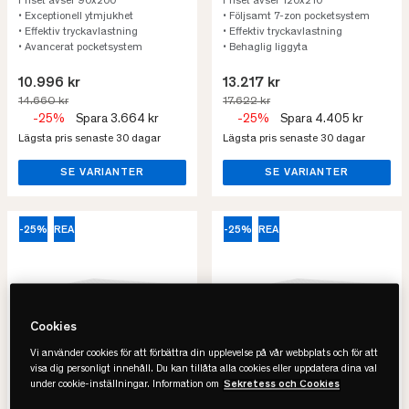
Priset avser 90x200
Priset avser 120x210
• Exceptionell ytmjukhet
• Följsamt 7-zon pocketsystem
• Effektiv tryckavlastning
• Effektiv tryckavlastning
• Avancerat pocketsystem
• Behaglig liggyta
10.996 kr
13.217 kr
14.660 kr
17.622 kr
-25%
Spara 3.664 kr
-25%
Spara 4.405 kr
Lägsta pris senaste 30 dagar
Lägsta pris senaste 30 dagar
SE VARIANTER
SE VARIANTER
-25%
REA
-25%
REA
Cookies
Vi använder cookies för att förbättra din upplevelse på vår webbplats och för att
visa dig personligt innehåll. Du kan tillåta alla cookies eller uppdatera dina val
under cookie-inställningar. Information om
Sekretess och Cookies