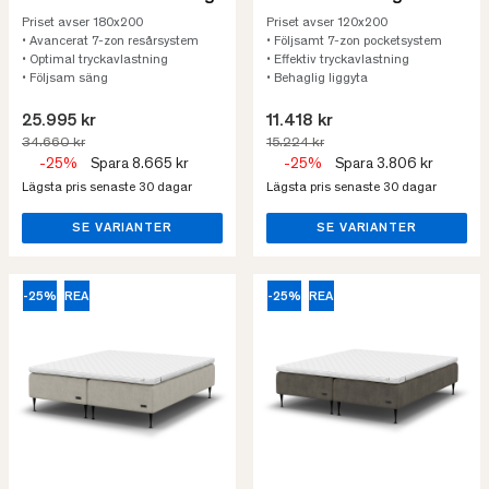
Priset avser 180x200
Priset avser 120x200
• Avancerat 7-zon resårsystem
• Följsamt 7-zon pocketsystem
• Optimal tryckavlastning
• Effektiv tryckavlastning
• Följsam säng
• Behaglig liggyta
25.995 kr
11.418 kr
34.660 kr
15.224 kr
-25%
Spara 8.665 kr
-25%
Spara 3.806 kr
Lägsta pris senaste 30 dagar
Lägsta pris senaste 30 dagar
SE VARIANTER
SE VARIANTER
-25%
REA
-25%
REA