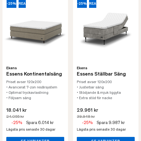
-25%
REA
-25%
REA
Ekens
Ekens
Essens Kontinentalsäng
Essens Ställbar Säng
Priset avser 120x200
Priset avser 120x200
• Avancerat 7-zon resårsystem
• Justerbar säng
• Optimal tryckavlastning
• Stödjande & mjuk liggyta
• Följsam säng
• Extra stöd för nacke
18.041 kr
29.961 kr
24.055 kr
39.948 kr
-25%
Spara 6.014 kr
-25%
Spara 9.987 kr
Lägsta pris senaste 30 dagar
Lägsta pris senaste 30 dagar