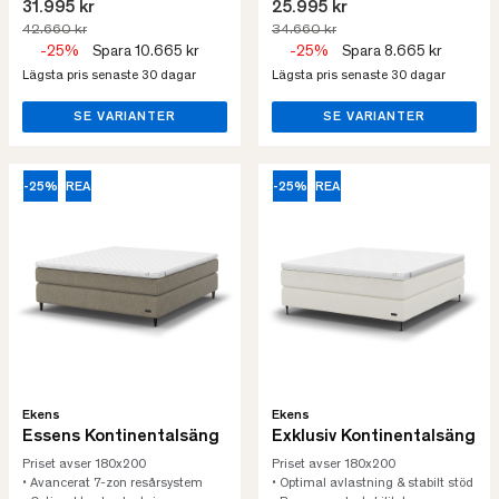
31.995 kr
25.995 kr
42.660 kr
34.660 kr
-25%
Spara 10.665 kr
-25%
Spara 8.665 kr
Lägsta pris senaste 30 dagar
Lägsta pris senaste 30 dagar
SE VARIANTER
SE VARIANTER
-25%
REA
-25%
REA
Ekens
Ekens
Essens Kontinentalsäng
Exklusiv Kontinentalsäng
Priset avser 180x200
Priset avser 180x200
• Avancerat 7-zon resårsystem
• Optimal avlastning & stabilt stöd