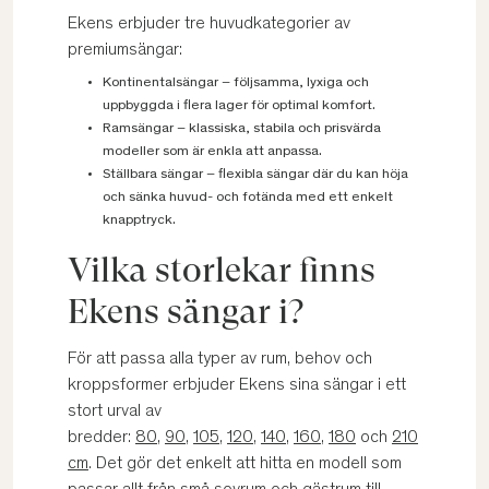
Ekens erbjuder tre huvudkategorier av
premium­sängar:
Kontinentalsängar – följsamma, lyxiga och
uppbyggda i flera lager för optimal komfort.
Ramsängar – klassiska, stabila och prisvärda
modeller som är enkla att anpassa.
Ställbara sängar – flexibla sängar där du kan höja
och sänka huvud- och fotända med ett enkelt
knapptryck.
Vilka storlekar finns
Ekens sängar i?
För att passa alla typer av rum, behov och
kroppsformer erbjuder Ekens sina sängar i ett
stort urval av
bredder:
80
,
90
,
105
,
120
,
140
,
160
,
180
och
210
cm
. Det gör det enkelt att hitta en modell som