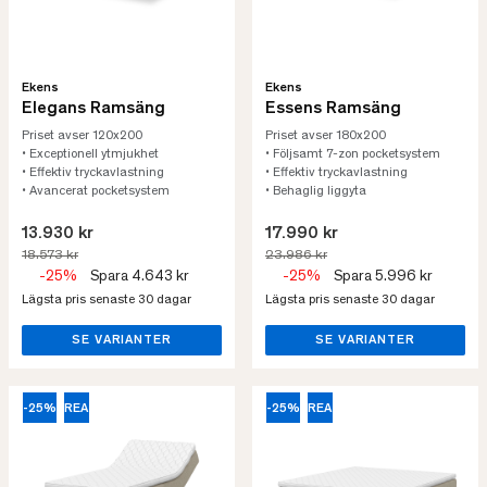
Ekens
Ekens
Elegans Ramsäng
Essens Ramsäng
Priset avser 120x200
Priset avser 180x200
• Exceptionell ytmjukhet
• Följsamt 7-zon pocketsystem
• Effektiv tryckavlastning
• Effektiv tryckavlastning
• Avancerat pocketsystem
• Behaglig liggyta
13.930 kr
17.990 kr
18.573 kr
23.986 kr
-25%
Spara 4.643 kr
-25%
Spara 5.996 kr
Lägsta pris senaste 30 dagar
Lägsta pris senaste 30 dagar
SE VARIANTER
SE VARIANTER
-25%
REA
-25%
REA