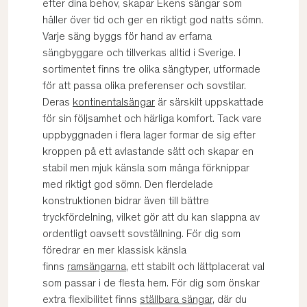
efter dina behov, skapar Ekens sängar som
håller över tid och ger en riktigt god natts sömn.
Varje säng byggs för hand av erfarna
sängbyggare och tillverkas alltid i Sverige. I
sortimentet finns tre olika sängtyper, utformade
för att passa olika preferenser och sovstilar.
Deras
kontinentalsängar
är särskilt uppskattade
för sin följsamhet och härliga komfort. Tack vare
uppbyggnaden i flera lager formar de sig efter
kroppen på ett avlastande sätt och skapar en
stabil men mjuk känsla som många förknippar
med riktigt god sömn. Den flerdelade
konstruktionen bidrar även till bättre
tryckfördelning, vilket gör att du kan slappna av
ordentligt oavsett sovställning. För dig som
föredrar en mer klassisk känsla
finns
ramsängarna
, ett stabilt och lättplacerat val
som passar i de flesta hem. För dig som önskar
extra flexibilitet finns
ställbara sängar
, där du