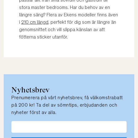
passar allt från små sovrum och gästrum till
stora master bedrooms. Har du behov av en
längre säng? Flera av Ekens modeller finns även
i
210 cm längd
, perfekt för dig som är längre än
genomsnittet och vill slippa känslan av att
fötterna sticker utanför.
Nyhetsbrev
Prenumerera på vårt nyhetsbrev, få välkomstrabatt
på 200 kr! Ta del av sömntips, erbjudanden och
nyheter först av alla.