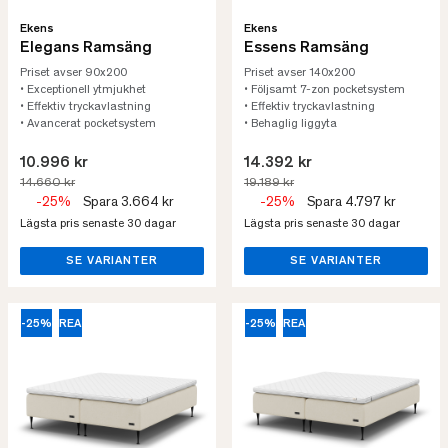
Ekens
Ekens
Elegans Ramsäng
Essens Ramsäng
Priset avser 90x200
Priset avser 140x200
• Exceptionell ytmjukhet
• Följsamt 7-zon pocketsystem
• Effektiv tryckavlastning
• Effektiv tryckavlastning
• Avancerat pocketsystem
• Behaglig liggyta
10.996 kr
14.392 kr
14.660 kr
19.189 kr
-25%
Spara 3.664 kr
-25%
Spara 4.797 kr
Lägsta pris senaste 30 dagar
Lägsta pris senaste 30 dagar
SE VARIANTER
SE VARIANTER
-25%
REA
-25%
REA