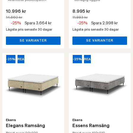
• Avancerat pocketsystem
• Behaglig liggyta
10.996 kr
8.995 kr
14.660 kr
11.993 kr
-25%
Spara 3.664 kr
-25%
Spara 2.998 kr
Lägsta pris senaste 30 dagar
Lägsta pris senaste 30 dagar
SE VARIANTER
SE VARIANTER
-25%
REA
-25%
REA
Ekens
Ekens
Elegans Ramsäng
Essens Ramsäng