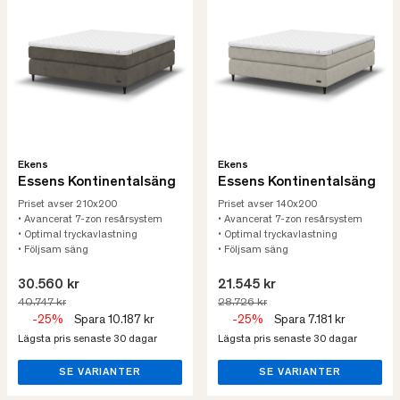
Ekens
Ekens
Essens Kontinentalsäng
Essens Kontinentalsäng
Priset avser 210x200
Priset avser 140x200
• Avancerat 7-zon resårsystem
• Avancerat 7-zon resårsystem
• Optimal tryckavlastning
• Optimal tryckavlastning
• Följsam säng
• Följsam säng
30.560 kr
21.545 kr
40.747 kr
28.726 kr
-25%
Spara 10.187 kr
-25%
Spara 7.181 kr
Lägsta pris senaste 30 dagar
Lägsta pris senaste 30 dagar
SE VARIANTER
SE VARIANTER