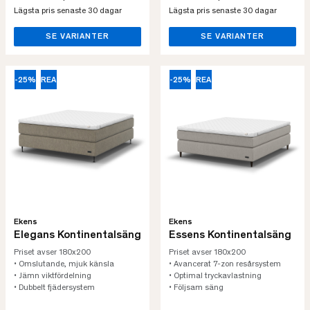
Lägsta pris senaste 30 dagar
Lägsta pris senaste 30 dagar
SE VARIANTER
SE VARIANTER
-25%
REA
-25%
REA
Ekens
Ekens
Elegans Kontinentalsäng
Essens Kontinentalsäng
Priset avser 180x200
Priset avser 180x200
• Omslutande, mjuk känsla
• Avancerat 7-zon resårsystem
• Jämn viktfördelning
• Optimal tryckavlastning
• Dubbelt fjädersystem
• Följsam säng