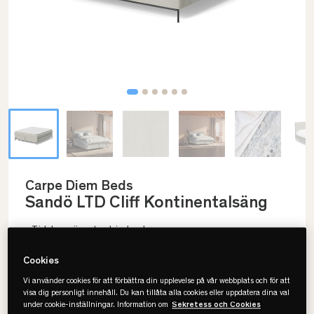
Carpe Diem Beds
Sandö LTD Cliff Kontinentalsäng
• Tidsbegränsat erbjudande
• Tre unika fjädersystem
• Limiterad färg
Cookies
Vi använder cookies för att förbättra din upplevelse på vår webbplats och för att
visa dig personligt innehåll. Du kan tillåta alla cookies eller uppdatera dina val
under cookie-inställningar. Information om
Sekretess och Cookies
Välj storlek