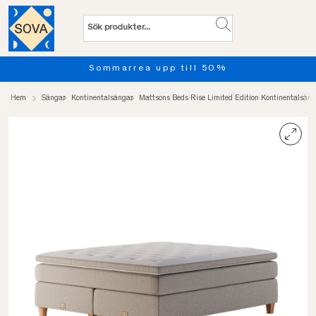
rrea upp till 50%
Provsov up
Hem
Sängar
Kontinentalsängar
Mattsons Beds Rise Limited Edition Kontinentalsäng