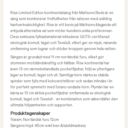
Rise Limited Editon kontinentalsäng från Mattsons Beds är en
säng som kombinerar fridfullheten från naturen med uråldrig
hantverksskicklighet. Rise är ett bevis på Mattsons åtagande att
erbjuda alternativa val som möter kundens unika preferenser.
Dess exklusiva fyllnadsmaterial inkluderar GOTS-certifierad
ekologisk bomull, tagel och Texelull, vilket ger en mjuk, närande
omfamning som lugnar och stöder kroppen genom hela natten.
Sängen är grundad med 11 cm norrländsk furu, vilket gör
stommen motståndskraftig och hållbar. Rise kontinental har
även 13 cm värmebehandlade pocketfjädrar, följt av ytterligare
lager av bomull, tagel och ull. Samtliga hörn stärks av stabila
spiraler som fylls med kokosnötsfibrer och sedan inlindas i lin
för perfekt symmetri med furans rundade hörn. Plymån har en
kärna av 13 cm aktiva pocketfjädrar omfamnade av ekologisk
bomull, tagel och Texelull - en kombination som säkerställer den
ultimata följsamheten och supporten.
Produktegenskaper
Träram: Norrländsk furu 12cm
Sängens höjd: 45cm exkl ben & bäddmadrass