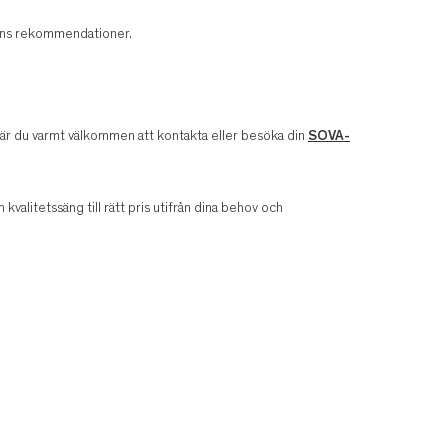
arens rekommendationer.
v är du varmt välkommen att kontakta eller besöka din
SOVA-
n kvalitetssäng till rätt pris utifrån dina behov och