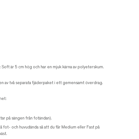
c Soft är 5 cm hög och har en mjuk kärna av polyeterskum.
n av två separata fjäderpaket i ett gemensamt överdrag.
het:
ar på sängen från fotändan).
 på fot- och huvudända så att du får Medium eller Fast på
äst.