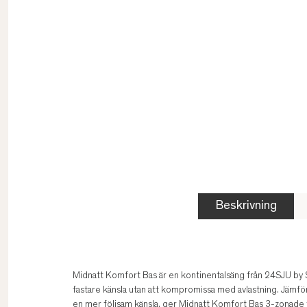
Beskrivning
Midnatt Komfort Bas är en kontinentalsäng från 24SJU by
fastare känsla utan att kompromissa med avlastning. Jämfö
en mer följsam känsla, ger Midnatt Komfort Bas 3-zonade fj