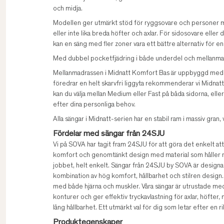
och midja.
Modellen ger utmärkt stöd för ryggsovare och personer 
eller inte lika breda höfter och axlar. För sidosovare elle
kan en säng med fler zoner vara ett bättre alternativ för e
Med dubbel pocketfjädring i både underdel och mellanmad
Mellanmadrassen i Midnatt Komfort Bas är uppbyggd med 
föredrar en helt skarvfri liggyta rekommenderar vi Midna
kan du välja mellan Medium eller Fast på båda sidorna, ell
efter dina personliga behov.
Alla sängar i Midnatt-serien har en stabil ram i massiv gran,
Fördelar med sängar från 24SJU
Vi på SOVA har tagit fram 24SJU för att göra det enkelt att v
komfort och genomtänkt design med material som håller na
jobbet, helt enkelt. Sängar från 24SJU by SOVA är design
kombination av hög komfort, hållbarhet och stilren design.
med både hjärna och muskler. Våra sängar är utrustade m
konturer och ger effektiv tryckavlastning för axlar, höfter,
lång hållbarhet. Ett utmärkt val för dig som letar efter en ri
Produktegenskaper