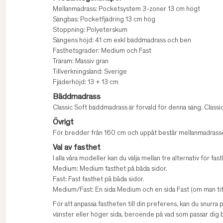
Mellanmadrass: Pocketsystem 3-zoner 13 cm högt
Sängbas: Pocketfjädring 13 cm hög
Stoppning: Polyeterskum
Sängens höjd: 41 cm exkl bäddmadrass och ben
Fasthetsgrader: Medium och Fast
Träram: Massiv gran
Tillverkningsland: Sverige
Fjäderhöjd: 13 + 13 cm
Bäddmadrass
Classic Soft bäddmadrass är förvald för denna säng. Classi
Övrigt
För bredder från 160 cm och uppåt består mellanmadrasse
Val av fasthet
I alla våra modeller kan du välja mellan tre alternativ för fast
Medium: Medium fasthet på båda sidor.
Fast: Fast fasthet på båda sidor.
Medium/Fast: En sida Medium och en sida Fast (om man titt
För att anpassa fastheten till din preferens, kan du snurra
vänster eller höger sida, beroende på vad som passar dig b