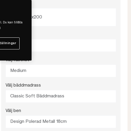
Välj storlek
120x200
l. Du kan tillåta
s
Välj färg
tällningar
Antracit
Välj fasthet
Medium
Välj bäddmadrass
Classic Soft Bäddmadrass
Välj ben
Design Polerad Metall 18cm