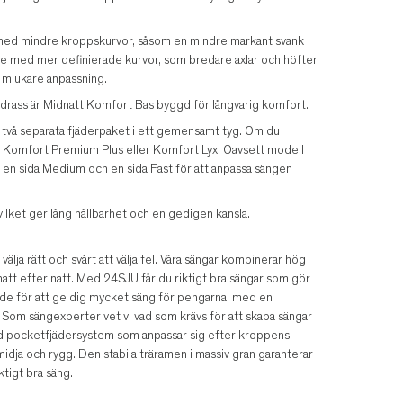
med mindre kroppskurvor, såsom en mindre markant svank
r de med mer definierade kurvor, som bredare axlar och höfter,
n mjukare anpassning.
rass är Midnatt Komfort Bas byggd för långvarig komfort.
två separata fjäderpaket i ett gemensamt tyg. Om du
tt Komfort Premium Plus eller Komfort Lyx. Oavsett modell
er en sida Medium och en sida Fast för att anpassa sängen
 vilket ger lång hållbarhet och en gedigen känsla.
älja rätt och svårt att välja fel. Våra sängar kombinerar hög
tt efter natt. Med 24SJU får du riktigt bra sängar som gör
ade för att ge dig mycket säng för pengarna, med en
 Som sängexperter vet vi vad som krävs för att skapa sängar
ed pocketfjädersystem som anpassar sig efter kroppens
 midja och rygg. Den stabila träramen i massiv gran garanterar
ktigt bra säng.