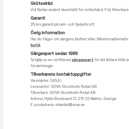
Skötselråd
Vid fläckar använd skumtvätt för möbelvård. Följ tillverk
Garanti
25 års garanti på ram- och fjäderbrott.
Övrig information
Har du frågor om sängens fasthet eller tillbehörsalternati
butik
Sängexpert sedan 1989
Ta hjälp av en certifierad
sängexpert
för att lättare hitta e
förväntningar.
Tillverkarens kontaktuppgifter
Varumärke: 24SJU
Leverantör: SOVA Stockholm Retail AB
Tillverkare: SOVA Stockholm Retail AB
Adress: Hyllie Boulevard 31, 215 32 Malmö, Sverige
E-postadress: ehandel@sova.se