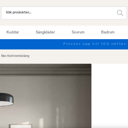
Kuddar
Sängkläder
Sovrum
Badrum
Provsov upp till 100 nätter. Läs mer
 Bas Kontinentalsäng