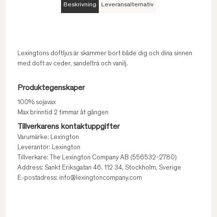
Beskrivning
Leveransalternativ
Lexingtons doftljus är skämmer bort både dig och dina sinnen
med doft av ceder, sandelträ och vanilj.
Produktegenskaper
100% sojavax
Max brinntid 2 timmar åt gången
Tillverkarens kontaktuppgifter
Varumärke: Lexington
Leverantör: Lexington
Tillverkare: The Lexington Company AB (556532-2780)
Address: Sankt Eriksgatan 46, 112 34, Stockholm, Sverige
E-postadress: info@lexingtoncompany.com