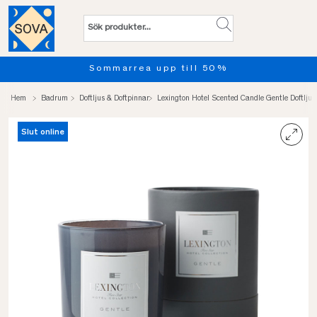
Sommarrea upp till 50%
Hem
Badrum
Doftljus & Doftpinnar
Lexington Hotel Scented Candle Gentle Doftljus
Slut online