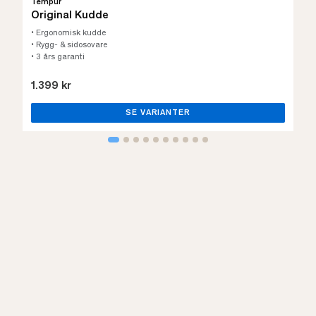
Tempur
Original Kudde
• Ergonomisk kudde
• Rygg- & sidosovare
• 3 års garanti
1.399 kr
SE VARIANTER