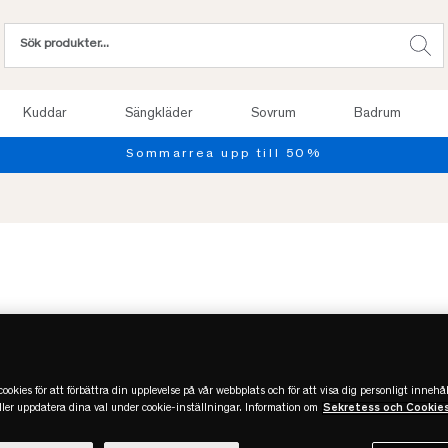
Kuddar
Sängkläder
Sovrum
Badrum
ookies för att förbättra din upplevelse på vår webbplats och för att visa dig personligt innehål
eller uppdatera dina val under cookie-inställningar. Information om
Sekretess och Cookie