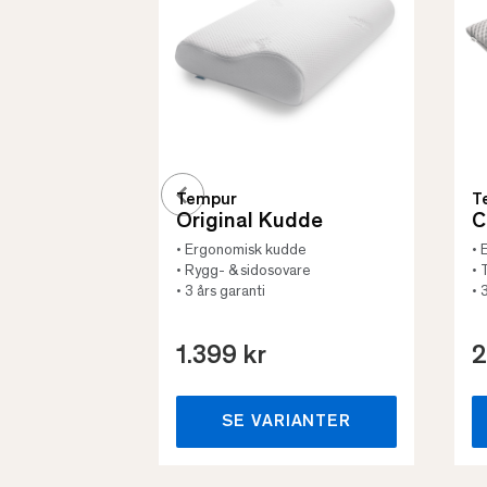
Tempur
T
Original Kudde
C
• Ergonomisk kudde
• 
• Rygg- & sidosovare
• 
• 3 års garanti
• 
1.399 kr
2
SE VARIANTER