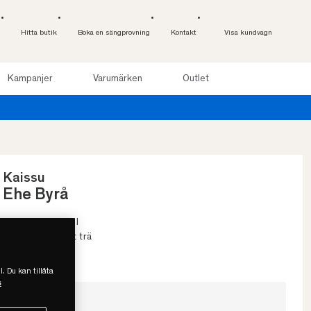
Hitta butik
Boka en sängprovning
Kontakt
Visa kundvagn
Kampanjer
Varumärken
Outlet
Provsov u
Kaissu
Ehe Byrå
• Multifunktionell
• FSC Certifierat trä
• Flera varianter
l. Du kan tillåta
s
Välj storlek