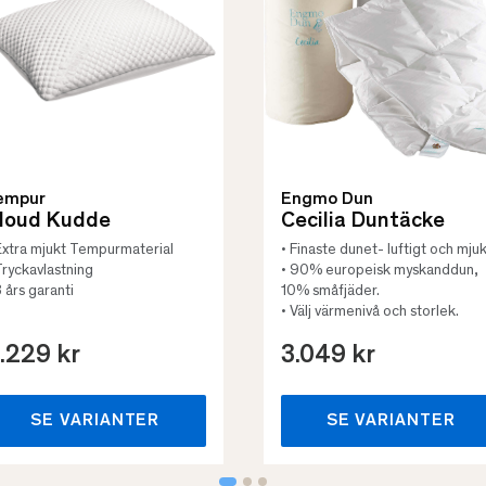
empur
Engmo Dun
loud Kudde
Cecilia Duntäcke
Extra mjukt Tempurmaterial
• Finaste dunet- luftigt och mjuk
Tryckavlastning
• 90% europeisk myskanddun,
3 års garanti
10% småfjäder.
• Välj värmenivå och storlek.
.229 kr
3.049 kr
SE VARIANTER
SE VARIANTER