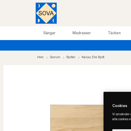
Sängar
Madrasser
Täcken
arrea upp till 50%
Hem
Sovrum
Byråer
Kaissu Ehe Byrå
Cookies
Vi använder c
alla cookies 