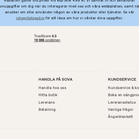
Rabatten gäller ord.priser vid köp över 499 kr. Vi samlar in och behandlar
sonuppgifter om dig när du interagerar med oss och våra webbplatser, samt nä
ansöker om eller använder någon av våra produkter eller tjänster. Se vår
integritetspolicy
för att läsa om hur vi vårdar dina uppgifter.
HANDLA PÅ SOVA
KUNDSERVICE
Handla hos oss
Kundservice & ko
Hitta butik
Boka en sängpro
Leverans
Leveransstatus
Betalning
Vanliga frågor
Ångerblankett