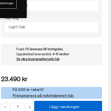
tällningar
120x40x75
Välj färg
Light Oak
Frakt:
Fri leverans till tomtgräns
Uppskattad leveranstid:
4-6 veckor
Se våra leveransalternativ här
23.490 kr
Få 200 kr rabatt!
Prenumerera på nyhetsbrevet här.
Lägg i varukorgen