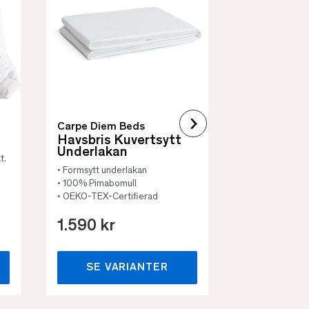
• Skyddar säng
• Vadderat
• Flera storleka
Carpe Diem Beds
Havsbris Kuvertsytt
Underlakan
t.
• Formsytt underlakan
• 100% Pimabomull
• OEKO-TEX-Certifierad
1.590 kr
659 kr
SE VARIANTER
SE VA