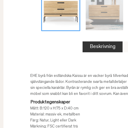
Beskrivning
EHE byrå från estländska Kaissu är en vacker byrå tillverkad
självstängande lådor. Kontrasterande svarta metalldetaljer
sin speciella karaktär. Byrån är rymlig och ger en bra avstä
möbel som snabbt kan bli en favorit i ditt sovrum. Kan ä
Produktegenskaper
Mått: B:120 x H:75 x D:40 cm
Material: massiv ek, metallben
Färg: Natur, Light eller Dark
Märkning: FSC certifierat trä