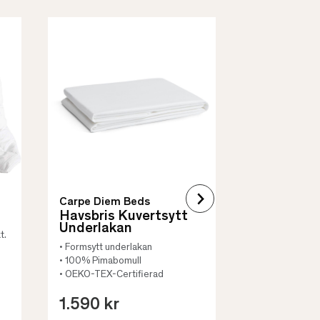
Borås Cotto
Quilt Mad
• Skyddar säng
• Vadderat
• Flera storleka
Carpe Diem Beds
Havsbris Kuvertsytt
Underlakan
t.
• Formsytt underlakan
• 100% Pimabomull
• OEKO-TEX-Certifierad
1.590 kr
659 kr