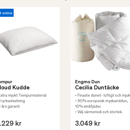
t online
empur
Engmo Dun
loud Kudde
Cecilia Duntäcke
Extra mjukt Tempurmaterial
• Finaste dunet- luftigt och mjuk
Tryckavlastning
• 90% europeisk myskanddun,
3 års garanti
10% småfjäder.
• Välj värmenivå och storlek.
.229 kr
3.049 kr