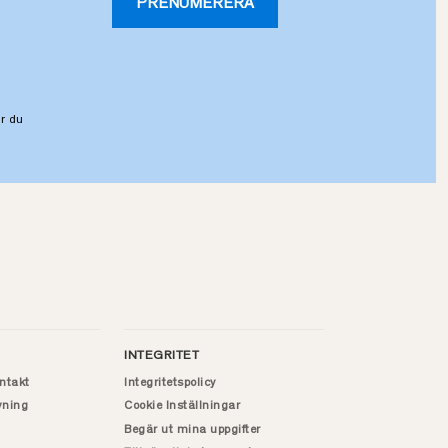
PRENUMERERA
r du
INTEGRITET
ntakt
Integritetspolicy
vning
Cookie Inställningar
Begär ut mina uppgifter