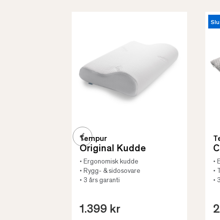
Slu
Tempur
T
Original Kudde
C
• Ergonomisk kudde
• 
• Rygg- & sidosovare
• 
• 3 års garanti
• 
1.399 kr
2