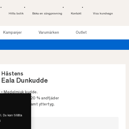
Hitta butik
Boka en sängprovning
Kontakt
Visa kundvagn
Kampanjer
Varumärken
Outlet
Hästens
Eala Dunkudde
• Medelmjuk kudde.
• 80 % anddun, 20 % andfjäder
• Mjukt och följsamt yttertyg.
l. Du kan tillåta
s
Välj storlek