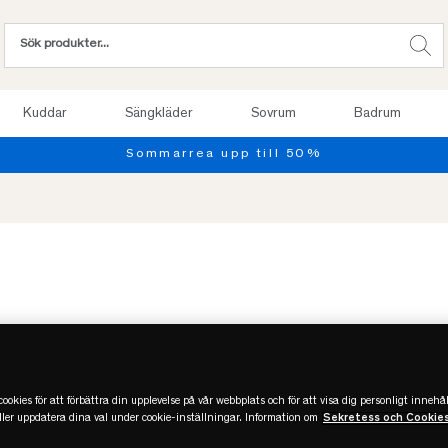
Kuddar
Sängkläder
Sovrum
Badrum
Sommarrea upp till 50%
ookies för att förbättra din upplevelse på vår webbplats och för att visa dig personligt innehål
eller uppdatera dina val under cookie-inställningar. Information om
Sekretess och Cookie