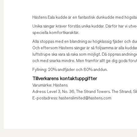
Hästens Eala kudde är en fantastisk dunkudde med högsta 
Unika sängar kräver förstås unika kuddar. Därför har vi ut
speciella komfortkaraktär.
Alla stoppas med en blandning av högklassig fjäder och dun
Och eftersom Hästens sängar är så följsamma är alla kuddar 
luftstrupe ska vara så raka som möjligt. Då öppnas andningen 
och med snarka mindre. Men framför allt ge dig goda förut
Fyllning: 20% andfjäder och 80% anddun.
Tillverkarens kontaktuppgifter
Varumärke: Hästens
Adress: Level 3, No. 36, The Strand Towers. The Strand, S
E-postadress: hastenslimited@hastens.com