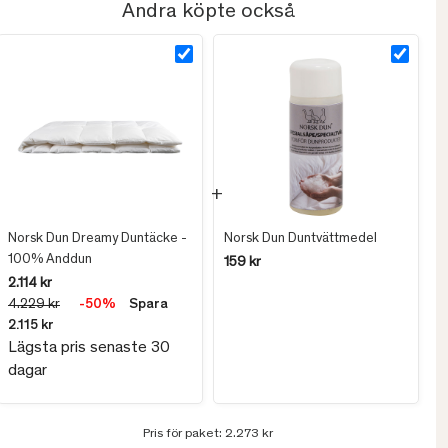
Andra köpte också
Norsk Dun Dreamy Duntäcke -
Norsk Dun Duntvättmedel
100% Anddun
159 kr
2.114 kr
4.229 kr
-50%
Spara
2.115 kr
Lägsta pris senaste 30
dagar
Pris för paket:
2.273 kr