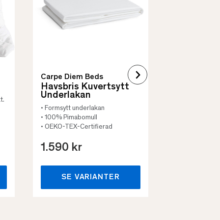
• Vadderat
• Flera storleka
Carpe Diem Beds
Havsbris Kuvertsytt
Underlakan
t.
• Formsytt underlakan
• 100% Pimabomull
• OEKO-TEX-Certifierad
1.590 kr
659 kr
SE VARIANTER
SE VA