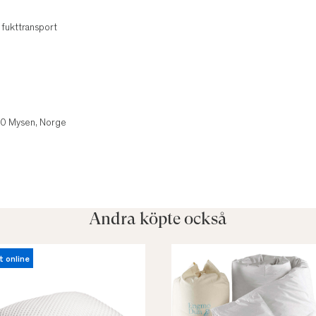
 fukttransport
850 Mysen, Norge
Andra köpte också
t online