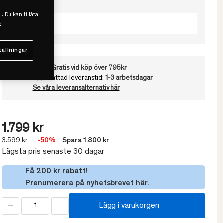
Välj Höjd
l. Du kan tillåta
Hög
s
tällningar
Frakt:
Gratis vid köp över 795kr
Uppskattad leveranstid:
1-3 arbetsdagar
Se våra leveransalternativ här
1.799 kr
3.599 kr
-50%
Spara 1.800 kr
Lägsta pris senaste 30 dagar
Få 200 kr rabatt!
Prenumerera på nyhetsbrevet här.
Lägg i varukorgen