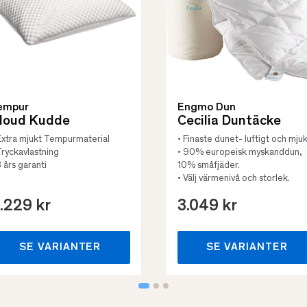
empur
Engmo Dun
loud Kudde
Cecilia Duntäcke
Extra mjukt Tempurmaterial
• Finaste dunet- luftigt och mjuk
Tryckavlastning
• 90% europeisk myskanddun,
3 års garanti
10% småfjäder.
• Välj värmenivå och storlek.
.229 kr
3.049 kr
SE VARIANTER
SE VARIANTER