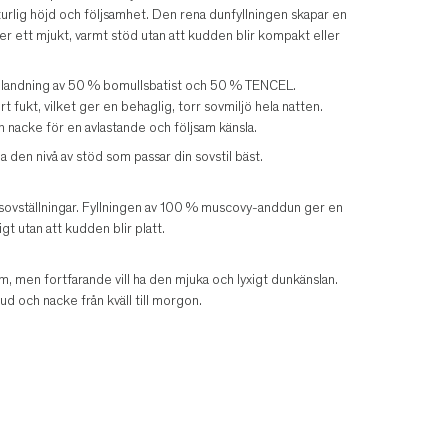
rlig höjd och följsamhet. Den rena dunfyllningen skapar en
er ett mjukt, varmt stöd utan att kudden blir kompakt eller
n blandning av 50 % bomullsbatist och 50 % TENCEL.
 fukt, vilket ger en behaglig, torr sovmiljö hela natten.
 nacke för en avlastande och följsam känsla.
a den nivå av stöd som passar din sovstil bäst.
sovställningar. Fyllningen av 100 % muscovy-anddun ger en
gt utan att kudden blir platt.
m, men fortfarande vill ha den mjuka och lyxigt dunkänslan.
 och nacke från kväll till morgon.