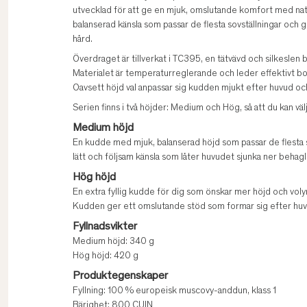
utvecklad för att ge en mjuk, omslutande komfort med natu
balanserad känsla som passar de flesta sovställningar och g
hård.
Överdraget är tillverkat i TC395, en tätvävd och silkesle
Materialet är temperaturreglerande och leder effektivt bort
Oavsett höjd val anpassar sig kudden mjukt efter huvud och
Serien finns i två höjder: Medium och Hög, så att du kan välj
Medium höjd
En kudde med mjuk, balanserad höjd som passar de flesta 
lätt och följsam känsla som låter huvudet sjunka ner behagli
Hög höjd
En extra fyllig kudde för dig som önskar mer höjd och voly
Kudden ger ett omslutande stöd som formar sig efter huvud
Fyllnadsvikter
Medium höjd: 340 g
Hög höjd: 420 g
Produktegenskaper
Fyllning: 100 % europeisk muscovy-anddun, klass 1
Bärighet: 800 CUIN