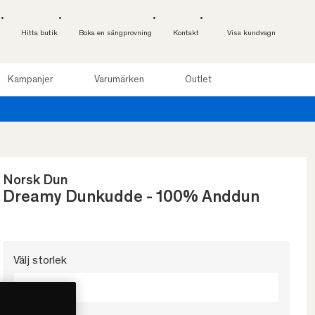
Hitta butik
Boka en sängprovning
Kontakt
Visa kundvagn
Kampanjer
Varumärken
Outlet
r. Läs mer
Norsk Dun
Dreamy Dunkudde - 100% Anddun
Välj storlek
50x60