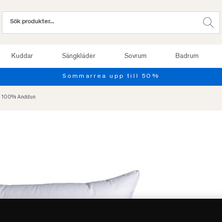
Kuddar
Sängkläder
Sovrum
Badrum
Provsov upp till 100 nätte
- 100% Anddun