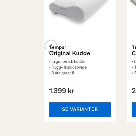
Tempur
T
Original Kudde
C
• Ergonomisk kudde
• 
• Rygg- & sidosovare
• 
• 3 års garanti
• 
1.399 kr
2
SE VARIANTER