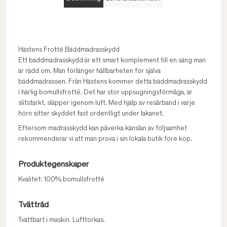
Hästens Frotté Bäddmadrasskydd
Ett bäddmadrasskydd är ett smart komplement till en säng man
är rädd om. Man förlänger hållbarheten för själva
bäddmadrassen. Från Hästens kommer detta bäddmadrasskydd
i härlig bomullsfrotté. Det har stor uppsugningsförmåga, är
slitstarkt, släpper igenom luft. Med hjälp av resårband i varje
hörn sitter skyddet fast ordentligt under lakanet.
Eftersom madrasskydd kan påverka känslan av följsamhet
rekommenderar vi att man prova i sin lokala butik före köp.
Produktegenskaper
Kvalitet: 100% bomullsfrotté
Tvättråd
Tvättbart i maskin. Lufttorkas.