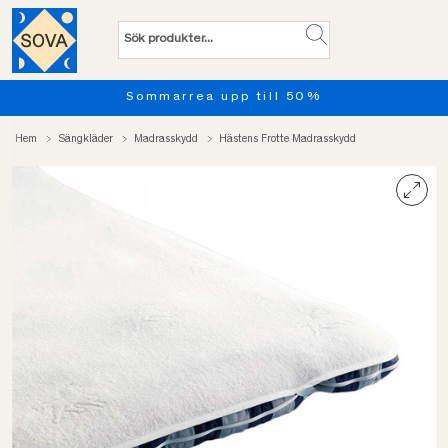
pp till 50%
Provsov upp till
Hem
Sängkläder
Madrasskydd
Hästens Frotte Madrasskydd