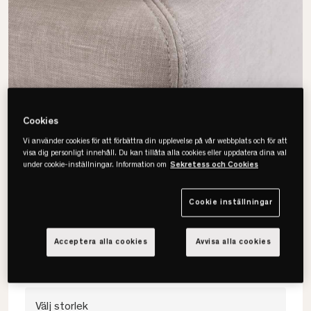
Cookies
Vi använder cookies för att förbättra din upplevelse på vår webbplats och för att
visa dig personligt innehåll. Du kan tillåta alla cookies eller uppdatera dina val
under cookie-inställningar. Information om
Sekretess och Cookies
Viking
Kuvertsytt Madrasskydd
Cookie inställningar
• Skyddar mot fläckar & slitage
• Förlänger madrassens livslängd
Acceptera alla cookies
Avvisa alla cookies
• Ren & hygienisk sovmiljö
Välj storlek