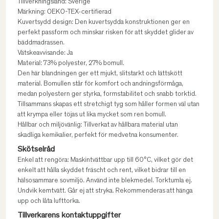
Tillverkningsland: Sverige
Märkning: OEKO-TEX-certifierad
Kuvertsydd design: Den kuvertsydda konstruktionen ger en
perfekt passform och minskar risken för att skyddet glider av
bäddmadrassen.
Vätskeavvisande: Ja
Material: 73% polyester, 27% bomull.
Den här blandningen ger ett mjukt, slitstarkt och lättskött
material. Bomullen står för komfort och andningsförmåga,
medan polyestern ger styrka, formstabilitet och snabb torktid.
Tillsammans skapas ett stretchigt tyg som håller formen väl utan
att krympa eller töjas ut lika mycket som ren bomull.
Hållbar och miljövänlig: Tillverkat av hållbara material utan
skadliga kemikalier, perfekt för medvetna konsumenter.
Skötselråd
Enkel att rengöra: Maskintvättbar upp till 60°C, vilket gör det
enkelt att hålla skyddet fräscht och rent, vilket bidrar till en
hälsosammare sovmiljö. Använd inte blekmedel. Torktumla ej.
Undvik kemtvätt. Går ej att stryka. Rekommenderas att hänga
upp och låta lufttorka.
Tillverkarens kontaktuppgifter