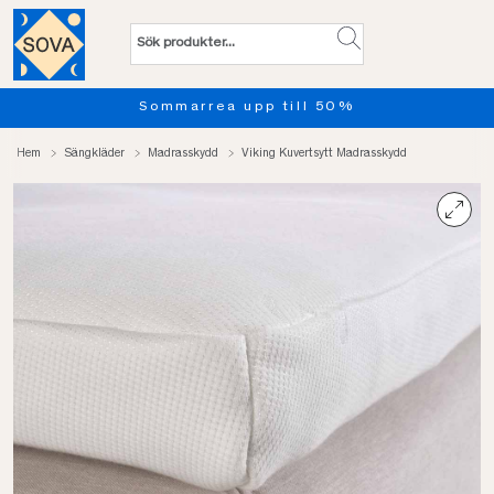
ommarrea upp till 50%
Provs
Hem
Sängkläder
Madrasskydd
Viking Kuvertsytt Madrasskydd