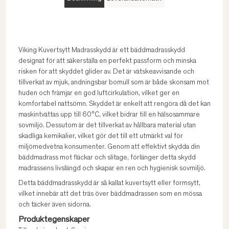
Viking Kuvertsytt Madrasskydd är ett bäddmadrasskydd
designat för att säkerställa en perfekt passform och minska
risken för att skyddet glider av. Det är vätskeavvisande och
tillverkat av mjuk, andningsbar bomull som är både skonsam mot
huden och främjar en god luftcirkulation, vilket ger en
komfortabel nattsömn. Skyddet är enkelt att rengöra då det kan
maskintvättas upp till 60°C, vilket bidrar till en hälsosammare
sovmiljö. Dessutom är det tillverkat av hållbara material utan
skadliga kemikalier, vilket gör det till ett utmärkt val för
miljömedvetna konsumenter. Genom att effektivt skydda din
bäddmadrass mot fläckar och slitage, förlänger detta skydd
madrassens livslängd och skapar en ren och hygienisk sovmiljö.
Detta bäddmadrasskydd är så kallat kuvertsytt eller formsytt,
vilket innebär att det träs över bäddmadrassen som en mössa
och täcker även sidorna.
Produktegenskaper