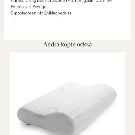
Adress: Viking Beds of Sweden AB, Forngatan 16, 57450
Ekenässjön, Sverige
E-postadress: info@vikingbeds.se
Andra köpte också