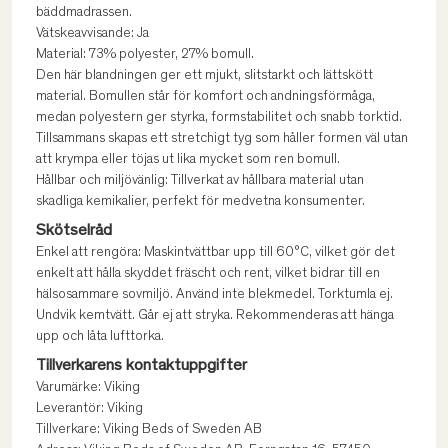
bäddmadrassen.
Vätskeavvisande: Ja
Material: 73% polyester, 27% bomull.
Den här blandningen ger ett mjukt, slitstarkt och lättskött
material. Bomullen står för komfort och andningsförmåga,
medan polyestern ger styrka, formstabilitet och snabb torktid.
Tillsammans skapas ett stretchigt tyg som håller formen väl utan
att krympa eller töjas ut lika mycket som ren bomull.
Hållbar och miljövänlig: Tillverkat av hållbara material utan
skadliga kemikalier, perfekt för medvetna konsumenter.
Skötselråd
Enkel att rengöra: Maskintvättbar upp till 60°C, vilket gör det
enkelt att hålla skyddet fräscht och rent, vilket bidrar till en
hälsosammare sovmiljö. Använd inte blekmedel. Torktumla ej.
Undvik kemtvätt. Går ej att stryka. Rekommenderas att hänga
upp och låta lufttorka.
Tillverkarens kontaktuppgifter
Varumärke: Viking
Leverantör: Viking
Tillverkare: Viking Beds of Sweden AB