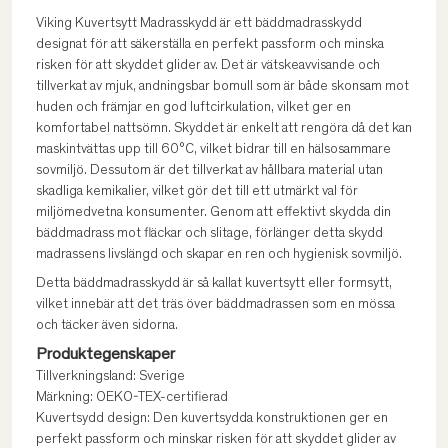
Viking Kuvertsytt Madrasskydd är ett bäddmadrasskydd
designat för att säkerställa en perfekt passform och minska
risken för att skyddet glider av. Det är vätskeavvisande och
tillverkat av mjuk, andningsbar bomull som är både skonsam mot
huden och främjar en god luftcirkulation, vilket ger en
komfortabel nattsömn. Skyddet är enkelt att rengöra då det kan
maskintvättas upp till 60°C, vilket bidrar till en hälsosammare
sovmiljö. Dessutom är det tillverkat av hållbara material utan
skadliga kemikalier, vilket gör det till ett utmärkt val för
miljömedvetna konsumenter. Genom att effektivt skydda din
bäddmadrass mot fläckar och slitage, förlänger detta skydd
madrassens livslängd och skapar en ren och hygienisk sovmiljö.
Detta bäddmadrasskydd är så kallat kuvertsytt eller formsytt,
vilket innebär att det träs över bäddmadrassen som en mössa
och täcker även sidorna.
Produktegenskaper
Tillverkningsland: Sverige
Märkning: OEKO-TEX-certifierad
Kuvertsydd design: Den kuvertsydda konstruktionen ger en
perfekt passform och minskar risken för att skyddet glider av