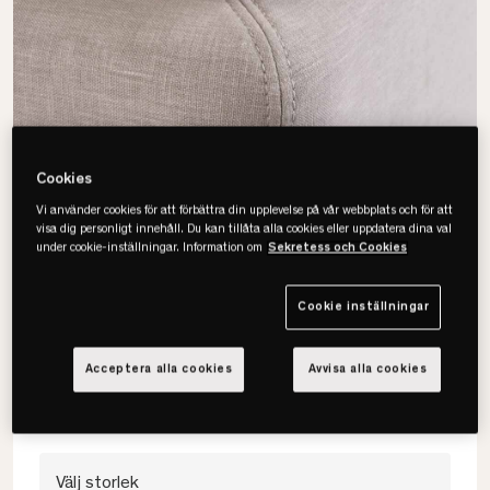
Cookies
Vi använder cookies för att förbättra din upplevelse på vår webbplats och för att
visa dig personligt innehåll. Du kan tillåta alla cookies eller uppdatera dina val
under cookie-inställningar. Information om
Sekretess och Cookies
Viking
Cookie inställningar
Kuvertsytt Madrasskydd
• Skyddar mot fläckar & slitage
Acceptera alla cookies
Avvisa alla cookies
• Förlänger madrassens livslängd
• Ren & hygienisk sovmiljö
Välj storlek