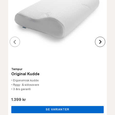
Tempur
Original Kudde
• Ergonomisk kudde
• Rygg- & sidosovare
• 3 års garanti
1.399 kr
SE VARIANTER