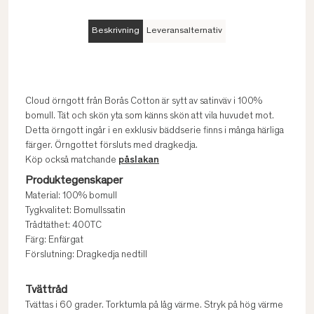
Beskrivning
Leveransalternativ
Cloud örngott från Borås Cotton är sytt av satinväv i 100%
bomull. Tät och skön yta som känns skön att vila huvudet mot.
Detta örngott ingår i en exklusiv bäddserie finns i många härliga
färger. Örngottet försluts med dragkedja.
Köp också matchande
påslakan
Produktegenskaper
Material: 100% bomull
Tygkvalitet: Bomullssatin
Trådtäthet: 400TC
Färg: Enfärgat
Förslutning: Dragkedja nedtill
Tvättråd
Tvättas i 60 grader. Torktumla på låg värme. Stryk på hög värme