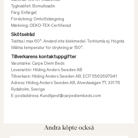
Material: 100% Pimabomull
Tygkvalitet: Bomullssatin
Färg: Enfärgat
Förslutning: Omlottstängning
Märkning: OEKO-TEX-Certifierad
Skötselråd
Tvättas i max 60°. Använd inte blekmedel. Torktumla ej. Högsta
tillåtna temperatur för strykning är 150°.
Tillverkarens kontaktuppgifter
Varumärke: Carpe Diem Beds
Leverantör: Hilding Anders Sweden AB
Tillverkare: Hilding Anders Sweden AB, ECIT 5562897941
Adress: Hilding Anders Sweden AB, Alvestavägen 77, 331 76
Rydaholm, Sverige
E-postaddress: Kundtjanst@carpediembeds.com
Andra köpte också