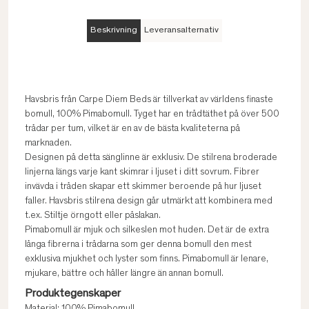
Beskrivning
Leveransalternativ
Havsbris från Carpe Diem Beds är tillverkat av världens finaste
bomull, 100% Pimabomull. Tyget har en trådtäthet på över 500
trådar per tum, vilket är en av de bästa kvaliteterna på
marknaden.
Designen på detta sänglinne är exklusiv. De stilrena broderade
linjerna längs varje kant skimrar i ljuset i ditt sovrum. Fibrer
invävda i tråden skapar ett skimmer beroende på hur ljuset
faller. Havsbris stilrena design går utmärkt att kombinera med
t.ex. Stiltje örngott eller påslakan.
Pimabomull är mjuk och silkeslen mot huden. Det är de extra
långa fibrerna i trådarna som ger denna bomull den mest
exklusiva mjukhet och lyster som finns. Pimabomull är lenare,
mjukare, bättre och håller längre än annan bomull.
Produktegenskaper