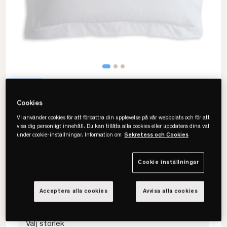
Cookies
Vi använder cookies för att förbättra din upplevelse på vår webbplats och för att
visa dig personligt innehåll. Du kan tillåta alla cookies eller uppdatera dina val
Carpe Diem Beds
under cookie-inställningar. Information om
Sekretess och Cookies
Havsbris Örngott
Cookie inställningar
• Finaste bomullssatin
• 100% Pimabomull
• OEKO-TEX-Certifierad
Acceptera alla cookies
Avvisa alla cookies
Välj storlek