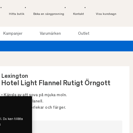
Hitta butik
Boka en sängprovning
Kontakt
Visa kundvagn
Kampanjer
Varumärken
Outlet
Provsov u
Lexington
Hotel Light Flannel Rutigt Örngott
• Känsla av att sova på mjuka moln.
• 100% bomullsflanell.
• Finns i flera storlekar och färger.
l. Du kan tillåta
s
Välj storlek