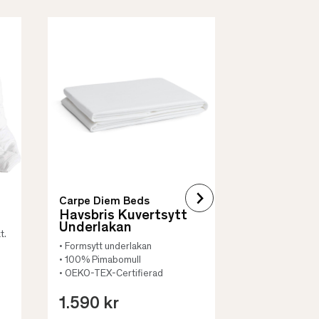
Borås Cotto
Quilt Mad
• Skyddar säng
• Vadderat
• Flera storleka
Carpe Diem Beds
Havsbris Kuvertsytt
Underlakan
t.
• Formsytt underlakan
• 100% Pimabomull
• OEKO-TEX-Certifierad
1.590 kr
659 kr