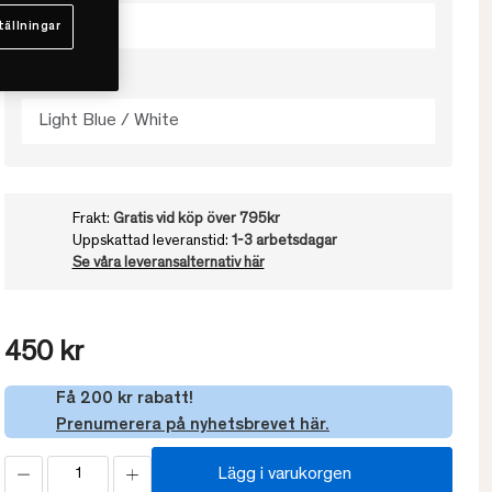
50x60
tällningar
Välj färg
Light Blue / White
Frakt:
Gratis vid köp över 795kr
Uppskattad leveranstid:
1-3 arbetsdagar
Se våra leveransalternativ här
450 kr
Få 200 kr rabatt!
Prenumerera på nyhetsbrevet här.
Lägg i varukorgen