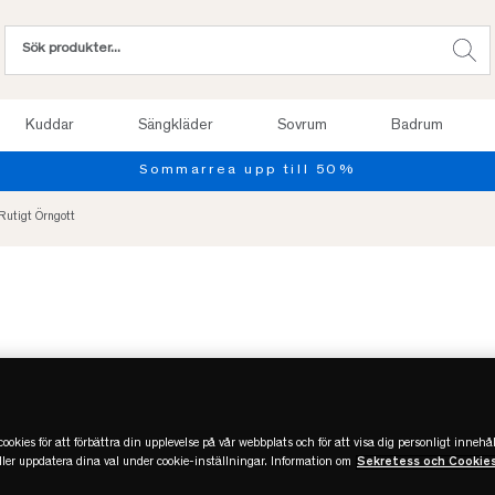
Kuddar
Sängkläder
Sovrum
Badrum
 Rutigt Örngott
ookies för att förbättra din upplevelse på vår webbplats och för att visa dig personligt innehål
eller uppdatera dina val under cookie-inställningar. Information om
Sekretess och Cookie