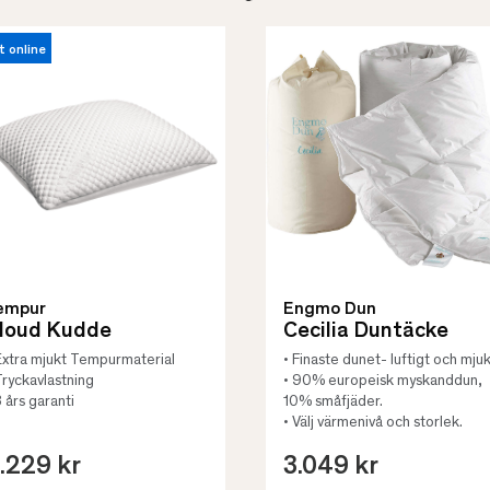
t online
empur
Engmo Dun
loud Kudde
Cecilia Duntäcke
Extra mjukt Tempurmaterial
• Finaste dunet- luftigt och mjuk
Tryckavlastning
• 90% europeisk myskanddun,
3 års garanti
10% småfjäder.
• Välj värmenivå och storlek.
.229 kr
3.049 kr