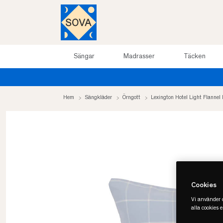
Sängar
Madrasser
Täcken
arrea upp till 50%
Hem
Sängkläder
Örngott
Lexington Hotel Light Flannel
Cookies
Vi använder c
alla cookies 