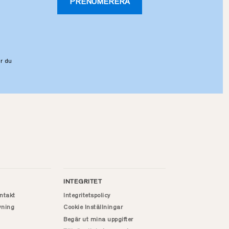
PRENUMERERA
r du
INTEGRITET
ntakt
Integritetspolicy
vning
Cookie Inställningar
Begär ut mina uppgifter