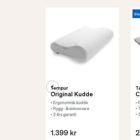
Slu
Tempur
T
Original Kudde
C
• Ergonomisk kudde
• 
• Rygg- & sidosovare
• 
• 3 års garanti
• 
1.399 kr
2