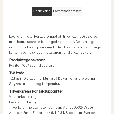
Beskrivning
Leveransalternativ
Lexington Hotel Percale Örngott är tillverkat i 100% sval och
mjuk bomullspercale för en god natts sömn. Detta härliga
örngott blir bara mjukare med tiden. Dekorativ vingsöm längs
kanterna och diskret omlottstängning fulländar looken.
Produktegenskaper
Kvalitet: 100% bomullspercale
Tvättråd
Tvättas i 40 grader. Torktumla på låg värme. Tål ej blekning.
Strykes på medelhög temperatur.
Tillverkarens kontaktuppgifter
Varumärke: Lexington
Leverantör: Lexington
Tillverkare: The Lexington Company AB (556532-2780)
Address: Sankt Eriksgatan 46, 112 34, Stockholm, Sverige