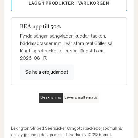
LÄGG
1
PRODUKTER I VARUKORGEN
REA upp till 50%
Fynda sängar, sängkläder, kuddar, täcken,
bäddmadrasser m.m. i vår stora rea! Gäller så
långt lagret räcker, eller som längst t.o.m.
2026-08-17.
Se hela erbjudandet
Beskrivning
Leveransalternativ
Lexington Striped Seersucker Örngott i bäckeböljabomull har
en snygg randig design och är tillverkat av 100% bomull.