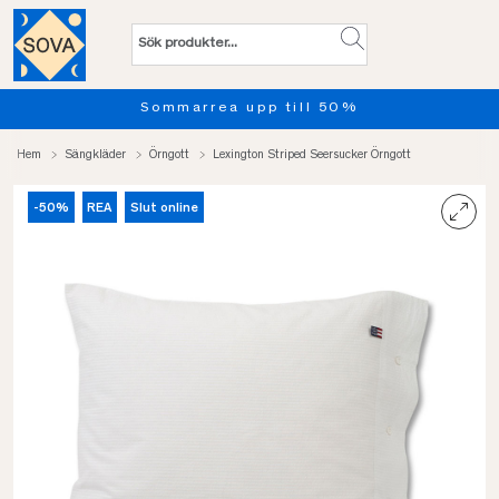
marrea upp till 50%
Provsov 
Hem
Sängkläder
Örngott
Lexington Striped Seersucker Örngott
-50%
REA
Slut online