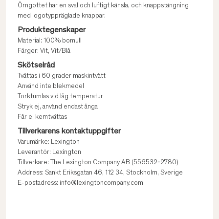
Örngottet har en sval och luftigt känsla, och knappstängning
med logotyppräglade knappar.
Produktegenskaper
Material: 100% bomull
Färger: Vit, Vit/Blå
Skötselråd
Tvättas i 60 grader maskintvätt
Använd inte blekmedel
Torktumlas vid låg temperatur
Stryk ej, använd endast ånga
Får ej kemtvättas
Tillverkarens kontaktuppgifter
Varumärke: Lexington
Leverantör: Lexington
Tillverkare: The Lexington Company AB (556532-2780)
Address: Sankt Eriksgatan 46, 112 34, Stockholm, Sverige
E-postadress: info@lexingtoncompany.com