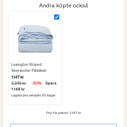
Andra köpte också
Lexington Striped
Seersucker Påslakan
1.147 kr
2.295 kr
-50%
Spara
1.148 kr
Lägsta pris senaste 30 dagar
Pris för paket:
1.147 kr