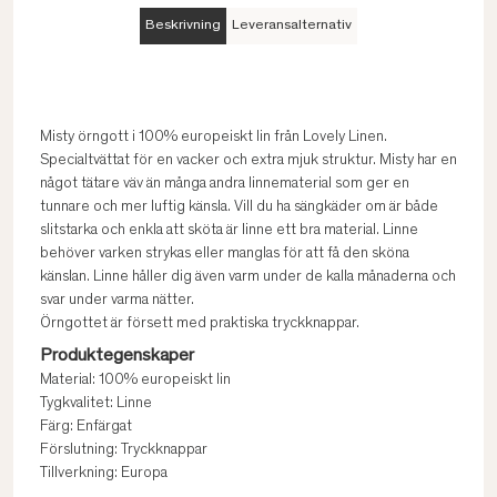
Beskrivning
Leveransalternativ
Misty örngott i 100% europeiskt lin från Lovely Linen.
Specialtvättat för en vacker och extra mjuk struktur. Misty har en
något tätare väv än många andra linnematerial som ger en
tunnare och mer luftig känsla. Vill du ha sängkäder om är både
slitstarka och enkla att sköta är linne ett bra material. Linne
behöver varken strykas eller manglas för att få den sköna
känslan. Linne håller dig även varm under de kalla månaderna och
svar under varma nätter.
Örngottet är försett med praktiska tryckknappar.
Produktegenskaper
Material: 100% europeiskt lin
Tygkvalitet: Linne
Färg: Enfärgat
Förslutning: Tryckknappar
Tillverkning: Europa