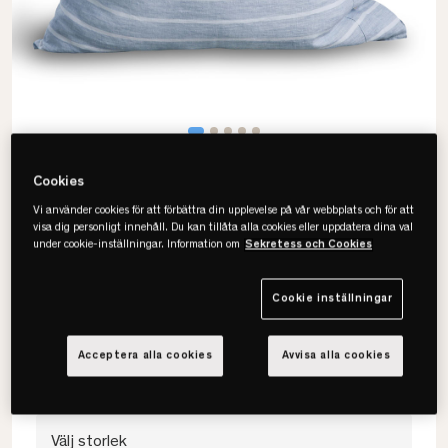
Cookies
Vi använder cookies för att förbättra din upplevelse på vår webbplats och för att
visa dig personligt innehåll. Du kan tillåta alla cookies eller uppdatera dina val
under cookie-inställningar. Information om
Sekretess och Cookies
Lovely Linen
Misty Örngott
Cookie inställningar
• 100% europeiskt lin
• Tunn & luftig känsla
Acceptera alla cookies
Avvisa alla cookies
• Flera färger & storlekar
Välj storlek