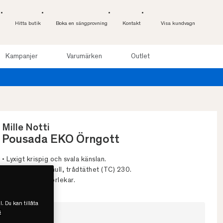
Hitta butik
Boka en sängprovning
Kontakt
Visa kundvagn
Kampanjer
Varumärken
Outlet
Provsov upp till 100 nätter. Läs me
Mille Notti
Pousada EKO Örngott
• Lyxigt krispig och svala känslan.
• 100% eko bomull, trådtäthet (TC) 230.
• Finns i flera storlekar.
l. Du kan tillåta
s
Välj storlek