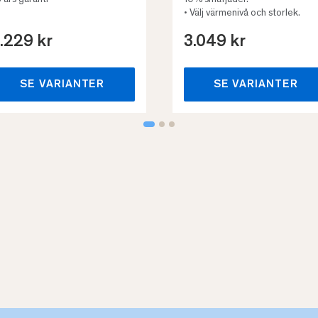
3 års garanti
10% småfjäder.
• Välj värmenivå och storlek.
.229 kr
3.049 kr
SE VARIANTER
SE VARIANTER