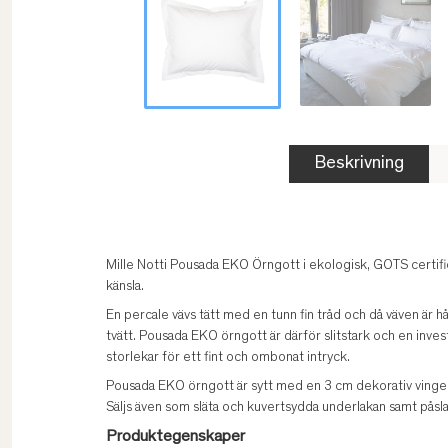
Beskrivning
Mille Notti Pousada EKO Örngott i ekologisk, GOTS certifi
känsla.
En percale vävs tätt med en tunn fin tråd och då väven är hår
tvätt. Pousada EKO örngott är därför slitstark och en inve
storlekar för ett fint och ombonat intryck.
Pousada EKO örngott är sytt med en 3 cm dekorativ vinge och
Säljs även som släta och kuvertsydda underlakan samt påslak
Produktegenskaper