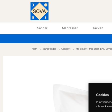
Sängar
Madrasser
Täcken
Hem
Sängkläder
Örngott
Mille Notti Pousada EKO Örng
Cookies
Vi använder c
alla cookies 