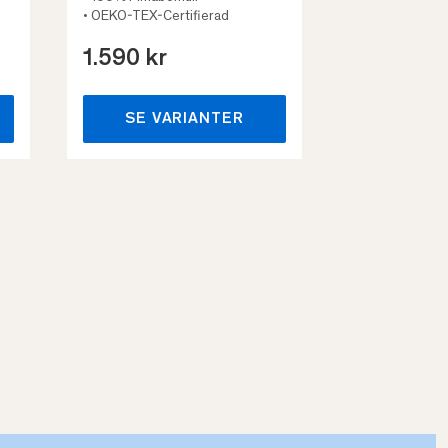
• OEKO-TEX-Certifierad
1.590 kr
659 kr
SE VARIANTER
SE VA