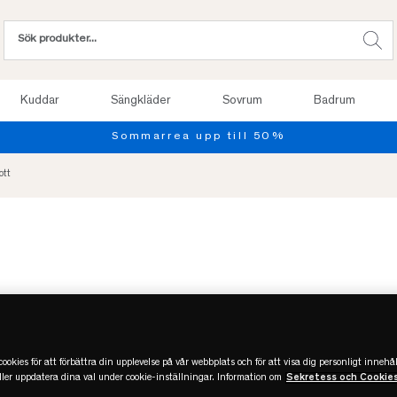
Kuddar
Sängkläder
Sovrum
Badrum
ott
ookies för att förbättra din upplevelse på vår webbplats och för att visa dig personligt innehål
eller uppdatera dina val under cookie-inställningar. Information om
Sekretess och Cookie