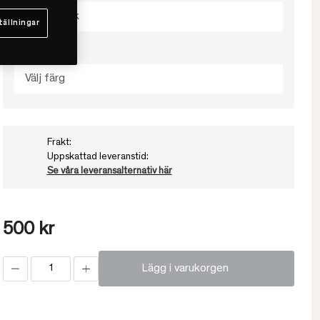
Välj storlek
tällningar
Välj färg
Välj färg
Frakt:
Uppskattad leveranstid:
Se våra leveransalternativ här
500 kr
Lägg i varukorgen