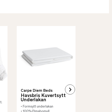
Borås Cotto
Quilt Mad
• Skyddar säng
• Vadderat
• Flera storleka
Carpe Diem Beds
Havsbris Kuvertsytt
Underlakan
t.
• Formsytt underlakan
• 100% Pimabomull