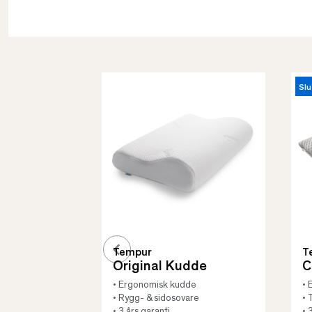
Slu
Tempur
T
Original Kudde
C
• Ergonomisk kudde
• 
• Rygg- & sidosovare
• 