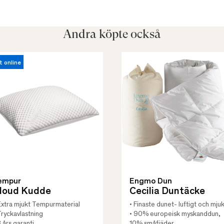
Andra köpte också
t online
empur
Engmo Dun
loud Kudde
Cecilia Duntäcke
Extra mjukt Tempurmaterial
• Finaste dunet- luftigt och mjuk
Tryckavlastning
• 90% europeisk myskanddun,