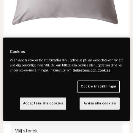
Cookies
Vi använder cookies för att förbättra din upplevelse på vår webbplats och för att
visa dig personligt innehåll. Du kan tillåta alla cookies eller uppdatera dina val
under cookie-inställningar. Information om
Sekretess och Cookies
Movesgood
Bambu 2-pack Örngott
Cookie inställningar
• 100% lyocell-bambu
• 2-pack
Acceptera alla cookies
Avvisa alla cookies
• GOTS & OEKO-TEX
Välj storlek