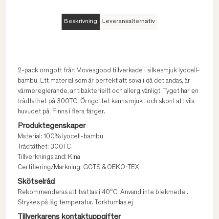
Beskrivning
Leveransalternativ
2-pack örngott från Movesgood tillverkade i silkesmjuk lyocell-
bambu. Ett material som är perfekt att sova i då det andas, är
värmereglerande, antibakteriellt och allergivänligt. Tyget har en
trådtäthet på 300TC. Örngottet känns mjukt och skönt att vila
huvudet på. Finns i flera färger.
Produktegenskaper
Material: 100% lyocell-bambu
Trådtäthet: 300TC
Tillverkningsland: Kina
Certifiering/Märkning: GOTS & OEKO-TEX
Skötselråd
Rekommenderas att tvättas i 40°C. Använd inte blekmedel.
Strykes på låg temperatur. Torktumlas ej
Tillverkarens kontaktuppgifter