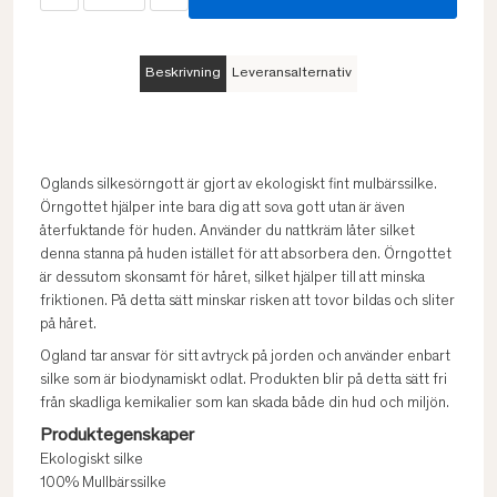
Beskrivning
Leveransalternativ
Oglands silkesörngott är gjort av ekologiskt fint mulbärssilke.
Örngottet hjälper inte bara dig att sova gott utan är även
återfuktande för huden. Använder du nattkräm låter silket
denna stanna på huden istället för att absorbera den. Örngottet
är dessutom skonsamt för håret, silket hjälper till att minska
friktionen. På detta sätt minskar risken att tovor bildas och sliter
på håret.
Ogland tar ansvar för sitt avtryck på jorden och använder enbart
silke som är biodynamiskt odlat. Produkten blir på detta sätt fri
från skadliga kemikalier som kan skada både din hud och miljön.
Produktegenskaper
Ekologiskt silke
100% Mullbärssilke