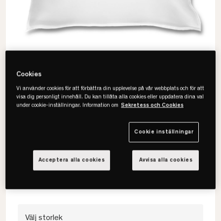
Cookies
Vi använder cookies för att förbättra din upplevelse på vår webbplats och för att
visa dig personligt innehåll. Du kan tillåta alla cookies eller uppdatera dina val
under cookie-inställningar. Information om
Sekretess och Cookies
Ogland
Cookie inställningar
Silke Örngott
Acceptera alla cookies
Avvisa alla cookies
• Återfuktande för huden
• Ekologiskt silke
• Biodynamiskt odlat
Välj storlek