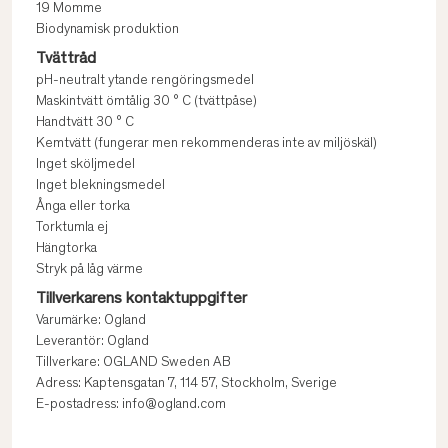
19 Momme
Biodynamisk produktion
Tvättråd
pH-neutralt ytande rengöringsmedel
Maskintvätt ömtålig 30 ° C (tvättpåse)
Handtvätt 30 ° C
Kemtvätt (fungerar men rekommenderas inte av miljöskäl)
Inget sköljmedel
Inget blekningsmedel
Ånga eller torka
Torktumla ej
Hängtorka
Stryk på låg värme
Tillverkarens kontaktuppgifter
Varumärke: Ogland
Leverantör: Ogland
Tillverkare: OGLAND Sweden AB
Adress: Kaptensgatan 7, 114 57, Stockholm, Sverige
E-postadress: info@ogland.com