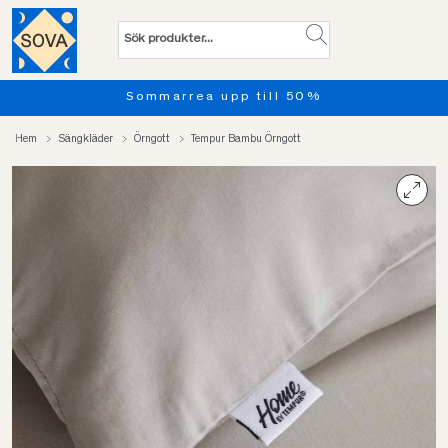
ea upp till 50%
Provsov upp 
Hem
Sängkläder
Örngott
Tempur Bambu Örngott