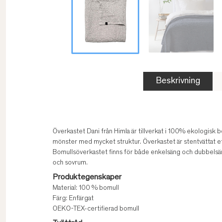
Beskrivning
Överkastet Dani från Himla är tillverkat i 100% ekologisk 
mönster med mycket struktur. Överkastet är stentvättat ef
Bomullsöverkastet finns för både enkelsäng och dubbelsäng 
och sovrum.
Produktegenskaper
Material: 100 % bomull
Färg: Enfärgat
OEKO-TEX-certifierad bomull