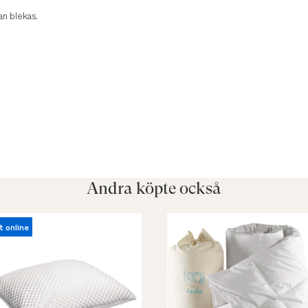
an blekas.
Andra köpte också
t online