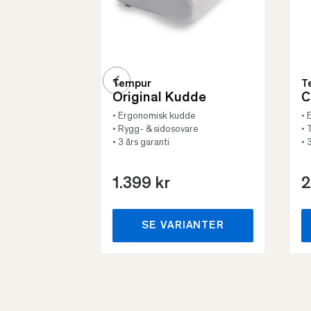
Tempur
T
Original Kudde
C
• Ergonomisk kudde
• 
• Rygg- & sidosovare
• 
• 3 års garanti
• 
1.399 kr
2
SE VARIANTER