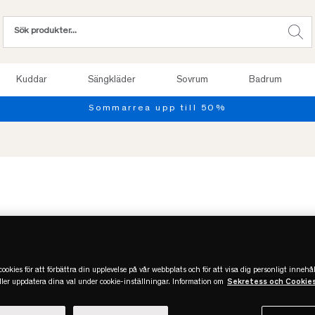
Kuddar
Sängkläder
Sovrum
Badrum
ookies för att förbättra din upplevelse på vår webbplats och för att visa dig personligt innehål
eller uppdatera dina val under cookie-inställningar. Information om
Sekretess och Cookie