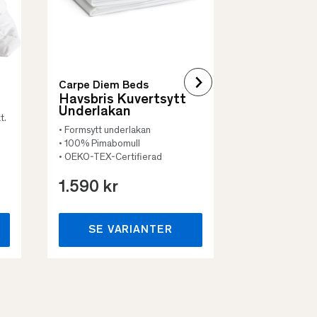
Carpe Diem Beds
Havsbris Kuvertsytt
Underlakan
t.
• Formsytt underlakan
• 100% Pimabomull
• OEKO-TEX-Certifierad
1.590 kr
659 kr
SE VARIANTER
SE VA