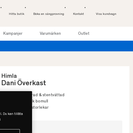
Hitta butik
Boka en sängprovning
Kontakt
Visa kundvagn
Kampanjer
Varumärken
Outlet
Himla
Dani Överkast
• Strukturmönstrad & stentvättad
• 100% ekologisk bomull
• Flera färger & storlekar
l. Du kan tillåta
s
Välj storlek