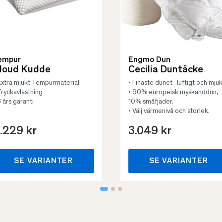
empur
Engmo Dun
loud Kudde
Cecilia Duntäcke
Extra mjukt Tempurmaterial
• Finaste dunet- luftigt och mjuk
Tryckavlastning
• 90% europeisk myskanddun,
3 års garanti
10% småfjäder.
• Välj värmenivå och storlek.
.229 kr
3.049 kr
SE VARIANTER
SE VARIANTER