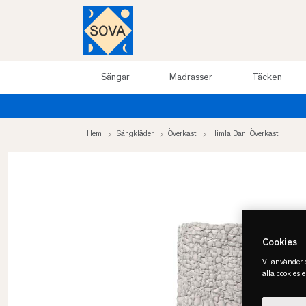
Sängar
Madrasser
Täcken
Sommarrea upp till 50%
Hem
Sängkläder
Överkast
Himla Dani Överkast
Cookies
Vi använder c
alla cookies 