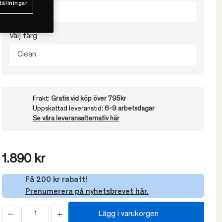
tällningar
160x260
Välj färg
Clean
Frakt:
Gratis vid köp över 795kr
Uppskattad leveranstid:
6-9 arbetsdagar
Se våra leveransalternativ här
1.890 kr
Få 200 kr rabatt!
Prenumerera på nyhetsbrevet här.
Lägg i varukorgen