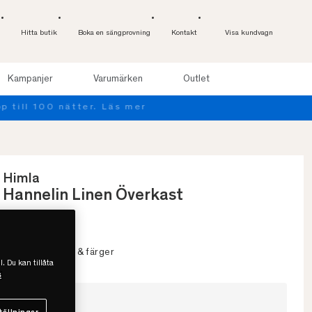
Hitta butik
Boka en sängprovning
Kontakt
Visa kundvagn
Kampanjer
Varumärken
Outlet
Himla
Hannelin Linen Överkast
• Lättskött
• 100% lin
• Flera storlekar & färger
l. Du kan tillåta
s
Välj storlek