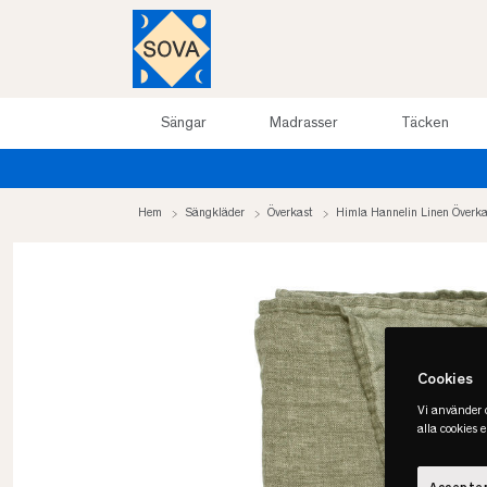
Sängar
Madrasser
Täcken
Hem
Sängkläder
Överkast
Himla Hannelin Linen Överka
Cookies
Vi använder c
alla cookies 