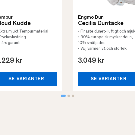
empur
Engmo Dun
loud Kudde
Cecilia Duntäcke
Extra mjukt Tempurmaterial
• Finaste dunet- luftigt och mjuk
Tryckavlastning
• 90% europeisk myskanddun,
3 års garanti
10% småfjäder.
• Välj värmenivå och storlek.
.229 kr
3.049 kr
SE VARIANTER
SE VARIANTER