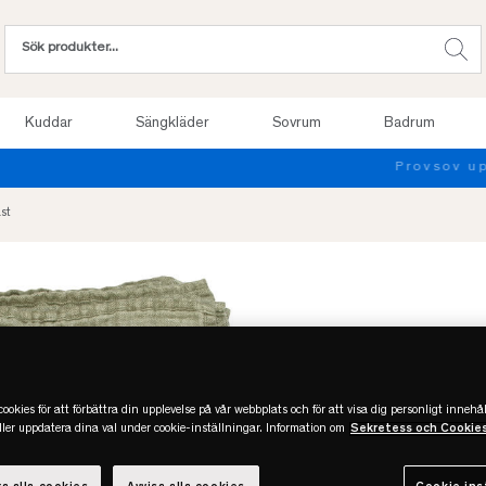
Kuddar
Sängkläder
Sovrum
Badrum
Provsov upp till 100 nätter. Läs mer
st
ookies för att förbättra din upplevelse på vår webbplats och för att visa dig personligt innehål
eller uppdatera dina val under cookie-inställningar. Information om
Sekretess och Cookie