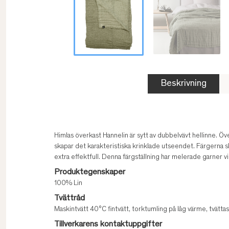
Beskrivning
Himlas överkast Hannelin är sytt av dubbelvävt hellinne. Öv
skapar det karakteristiska krinklade utseendet. Färgerna sk
extra effektfull. Denna färgställning har melerade garner vi
Produktegenskaper
100% Lin
Tvättråd
Maskintvätt 40°C fintvätt, torktumling på låg värme, tvätt
Tillverkarens kontaktuppgifter