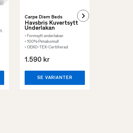
Carpe Diem Beds
Havsbris Kuvertsytt
Underlakan
t.
• Formsytt underlakan
• 100% Pimabomull
• OEKO-TEX-Certifierad
1.590 kr
659 kr
SE VARIANTER
SE VA