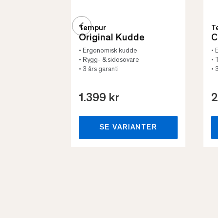
Tempur
T
Original Kudde
C
• Ergonomisk kudde
• 
• Rygg- & sidosovare
• 
• 3 års garanti
• 
1.399 kr
2
SE VARIANTER