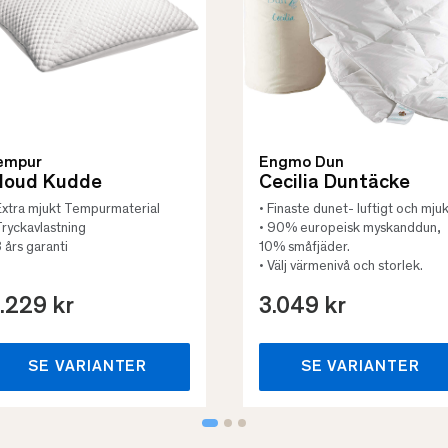
empur
Engmo Dun
loud Kudde
Cecilia Duntäcke
Extra mjukt Tempurmaterial
• Finaste dunet- luftigt och mjuk
Tryckavlastning
• 90% europeisk myskanddun,
3 års garanti
10% småfjäder.
• Välj värmenivå och storlek.
.229 kr
3.049 kr
SE VARIANTER
SE VARIANTER