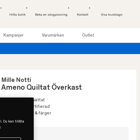
Hitta butik
Boka en sängprovning
Kontakt
Visa kundvagn
Kampanjer
Varumärken
Outlet
 nätter. Läs mer
Mille Notti
Ameno Quiltat Överkast
• Quiltat & stentvättat
• OEKO-TEX-certifierad
• Flera storlekar & färger
l. Du kan tillåta
s
Välj storlek