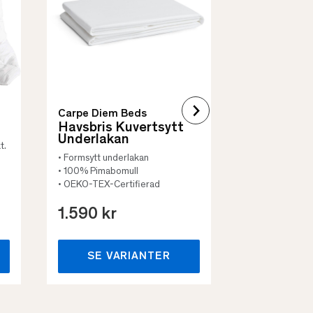
• Vadderat
• Flera storleka
Carpe Diem Beds
Havsbris Kuvertsytt
Underlakan
t.
• Formsytt underlakan
• 100% Pimabomull
• OEKO-TEX-Certifierad
1.590 kr
659 kr
SE VARIANTER
SE VA