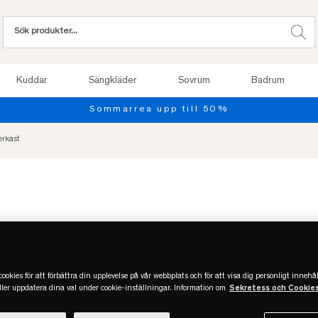
Kuddar
Sängkläder
Sovrum
Badrum
Provsov upp till 100
erkast
ookies för att förbättra din upplevelse på vår webbplats och för att visa dig personligt innehål
eller uppdatera dina val under cookie-inställningar. Information om
Sekretess och Cookie