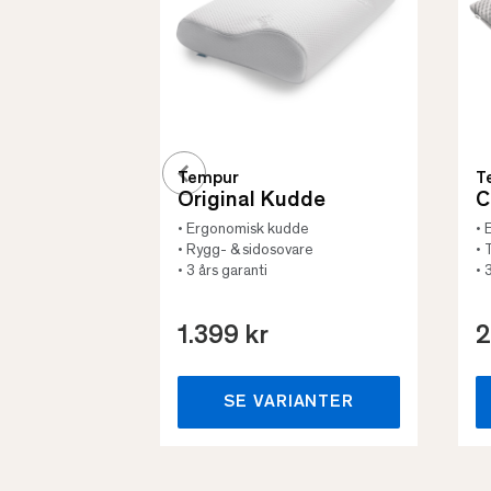
Tempur
T
Original Kudde
C
• Ergonomisk kudde
• 
• Rygg- & sidosovare
• 
• 3 års garanti
• 
1.399 kr
2
SE VARIANTER