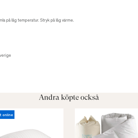
la på låg temperatur. Stryk på låg värme.
verige
Andra köpte också
t online