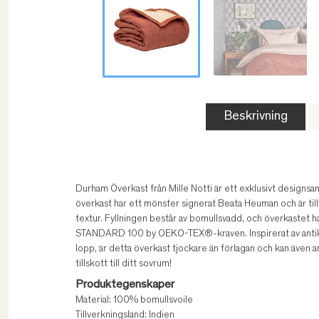
Beskrivning
Durham Överkast från Mille Notti är ett exklusivt designs
överkast har ett mönster signerat Beata Heuman och är till
textur. Fyllningen består av bomullsvadd, och överkastet har 
STANDARD 100 by OEKO-TEX®-kraven. Inspirerat av antika 
lopp, är detta överkast tjockare än förlagan och kan även a
tillskott till ditt sovrum!
Produktegenskaper
Material: 100% bomullsvoile
Tillverkningsland: Indien