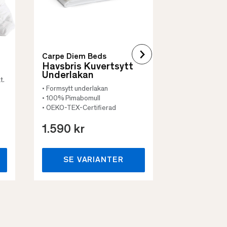
Carpe Diem Beds
Havsbris Kuvertsytt
Underlakan
t.
• Formsytt underlakan
• 100% Pimabomull
• OEKO-TEX-Certifierad
1.590 kr
659 kr
SE VARIANTER
SE VA