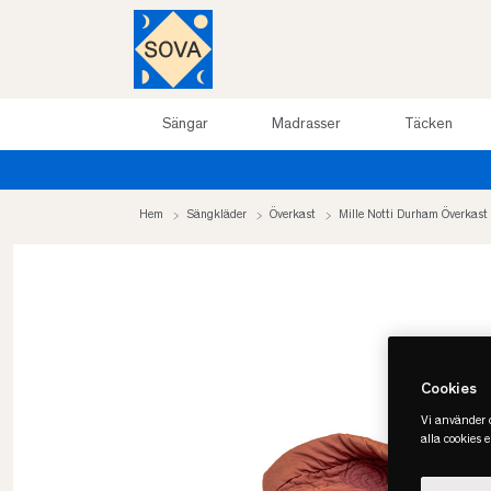
Sängar
Madrasser
Täcken
ill 50%
Hem
Sängkläder
Överkast
Mille Notti Durham Överkast
Cookies
Vi använder c
alla cookies 