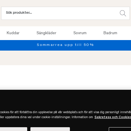
Kuddar
Sängkläder
Sovrum
Badrum
ookies för att förbättra din upplevelse på vår webbplats och för att visa dig personligt innehål
eller uppdatera dina val under cookie-inställningar. Information om
Sekretess och Cookie