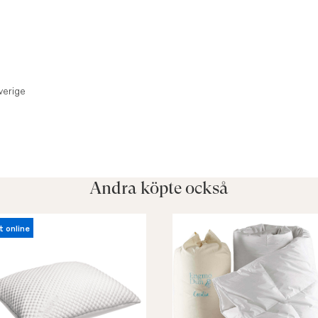
verige
Andra köpte också
t online