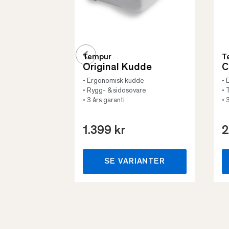
Tempur
T
Original Kudde
C
• Ergonomisk kudde
• 
• Rygg- & sidosovare
• 
• 3 års garanti
• 
1.399 kr
2
SE VARIANTER