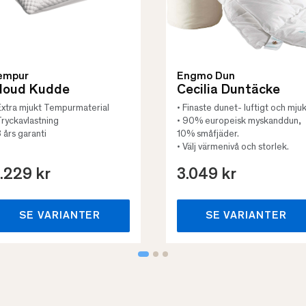
empur
Engmo Dun
loud Kudde
Cecilia Duntäcke
Extra mjukt Tempurmaterial
• Finaste dunet- luftigt och mjuk
Tryckavlastning
• 90% europeisk myskanddun,
3 års garanti
10% småfjäder.
• Välj värmenivå och storlek.
.229 kr
3.049 kr
SE VARIANTER
SE VARIANTER