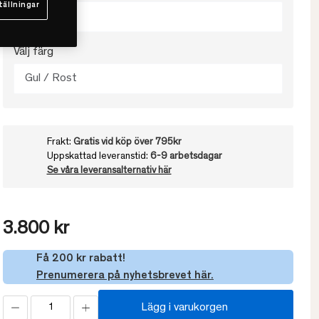
tällningar
180x260
Välj färg
Gul / Rost
Frakt:
Gratis vid köp över 795kr
Uppskattad leveranstid:
6-9 arbetsdagar
Se våra leveransalternativ här
3.800 kr
Få 200 kr rabatt!
Prenumerera på nyhetsbrevet här.
Lägg i varukorgen