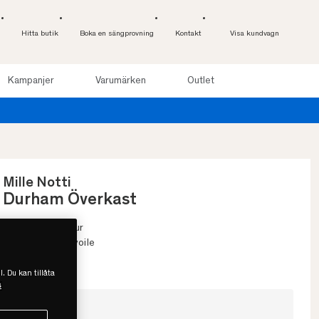
Hitta butik
Boka en sängprovning
Kontakt
Visa kundvagn
Kampanjer
Varumärken
Outlet
Provsov upp till 100 
Mille Notti
Durham Överkast
• Mjuk & fin textur
• 100% bomullsvoile
• Fållade kanter
l. Du kan tillåta
s
Välj storlek