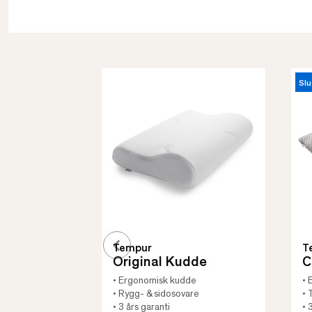
Slu
Tempur
T
Original Kudde
C
• Ergonomisk kudde
• 
• Rygg- & sidosovare
• 
• 3 års garanti
• 