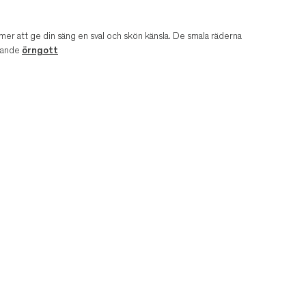
mmer att ge din säng en sval och skön känsla. De smala räderna
chande
örngott