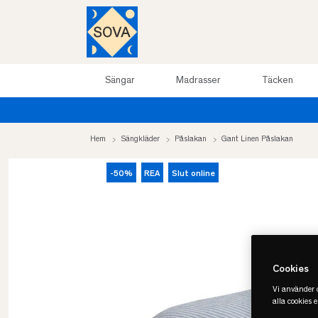
Sängar
Madrasser
Täcken
Hem
Sängkläder
Påslakan
Gant Linen Påslakan
-50%
REA
Slut online
Cookies
Vi använder c
alla cookies 