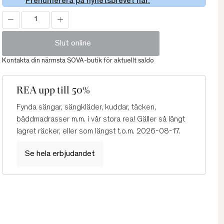
Prenumerera på nyhetsbrevet här.
Slut online
Kontakta din närmsta SOVA-butik för aktuellt saldo
REA upp till 50%
Fynda sängar, sängkläder, kuddar, täcken,
bäddmadrasser m.m. i vår stora rea! Gäller så långt
lagret räcker, eller som längst t.o.m. 2026-08-17.
Se hela erbjudandet