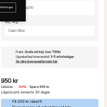
150x210
tällningar
Välj färg
Capri Blue
Frakt:
Gratis vid köp över 795kr
Uppskattad leveranstid:
3-5 arbetsdagar
Se våra leveransalternativ här
950 kr
1.900 kr
-50%
Spara 950 kr
Lägsta pris senaste 30 dagar
Få 200 kr rabatt!