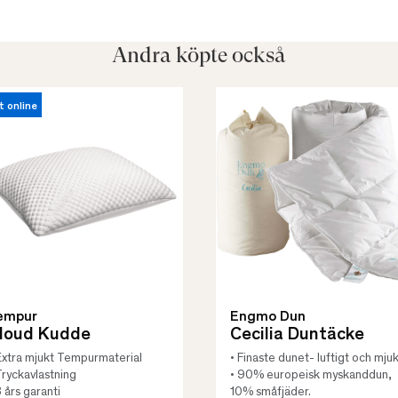
Andra köpte också
t online
empur
Engmo Dun
loud Kudde
Cecilia Duntäcke
Extra mjukt Tempurmaterial
• Finaste dunet- luftigt och mjuk
Tryckavlastning
• 90% europeisk myskanddun,
3 års garanti
10% småfjäder.