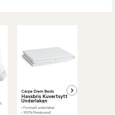
Borås Cotto
Quilt Mad
• Skyddar säng
• Vadderat
• Flera storleka
Carpe Diem Beds
Havsbris Kuvertsytt
Underlakan
t.
• Formsytt underlakan
• 100% Pimabomull