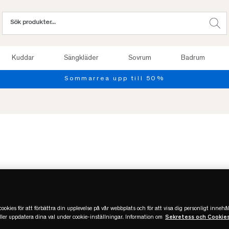
Kuddar
Sängkläder
Sovrum
Badrum
ookies för att förbättra din upplevelse på vår webbplats och för att visa dig personligt innehål
eller uppdatera dina val under cookie-inställningar. Information om
Sekretess och Cookie