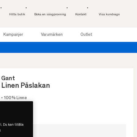
Hitta butik
Boka en sängprovning
Kontakt
Visa kundvagn
Kampanjer
Varumärken
Outlet
Provsov upp till 100 nätter. Läs mer
Gant
Linen Påslakan
• 100% Linne
• Klassiker
• Sval känsla
l. Du kan tillåta
s
Välj storlek