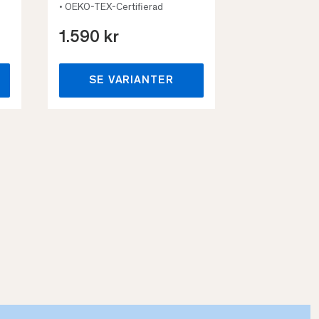
• OEKO-TEX-Certifierad
1.590 kr
659 kr
SE VARIANTER
SE VA