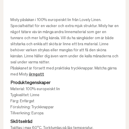
Misty påslakan i 100% europeiskt lin från Lovely Linen.
Specialtvättat för en vacker och extra mjuk struktur. Misty har en
något tätare väv än många andra linnematerial som ger en
tunnare och mer luftig känsla. Vill du ha sängkäder om är både
slitstarka och enkla att sköta är linne ett bra material. Linne
behöver varken strykas eller manglas för att få den sköna
känslan. Linne håller dig även varm under de kalla månaderna och
sval under varma nätter.
Påslakanet är försett med praktiska tryckknappar. Matcha gärna
med Misty
örngott
Produktegenskaper
Material: 100% europeiskt lin
Tygkvalitet: Linne
Färg: Enfärgat
Förslutning: Tryckknappar
Tillverkning: Europa
Skötselråd
Tvättas i max 60°C. Torktumlas på låg temperatur.