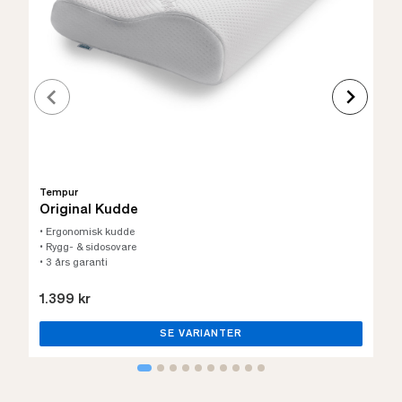
Tempur
Original Kudde
• Ergonomisk kudde
• Rygg- & sidosovare
• 3 års garanti
1.399 kr
SE VARIANTER