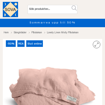
Sommarrea upp till 50%
Hem
Sängkläder
Påslakan
Lovely Linen Misty Påslakan
-50%
REA
Slut online