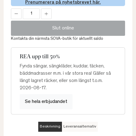
Prenumerera på nyhetsbrevet här.
Slut online
Kontakta din närmsta SOVA-butik för aktuellt saldo
REA upp till 50%
Fynda sängar, sängkläder, kuddar, täcken,
bäddmadrasser m.m. i vår stora rea! Gäller så
långt lagret räcker, eller som längst t.o.m.
2026-08-17.
Se hela erbjudandet
Beskrivning
Leveransalternativ