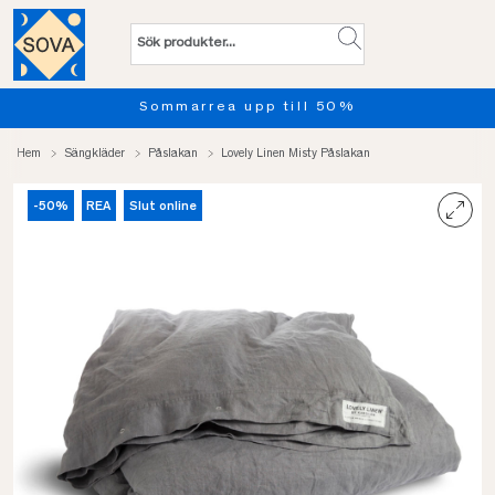
Sommarrea upp till 50%
Hem
Sängkläder
Påslakan
Lovely Linen Misty Påslakan
-50%
REA
Slut online