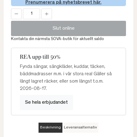
Prenumerera på nyhetsbrevet här.
Slut online
Kontakta din närmsta SOVA-butik för aktuellt saldo
REA upp till 50%
Fynda sängar, sängkläder, kuddar, täcken,
bäddmadrasser m.m. i vår stora rea! Gäller så
långt lagret räcker, eller som längst t.o.m.
2026-08-17.
Se hela erbjudandet
Beskrivning
Leveransalternativ