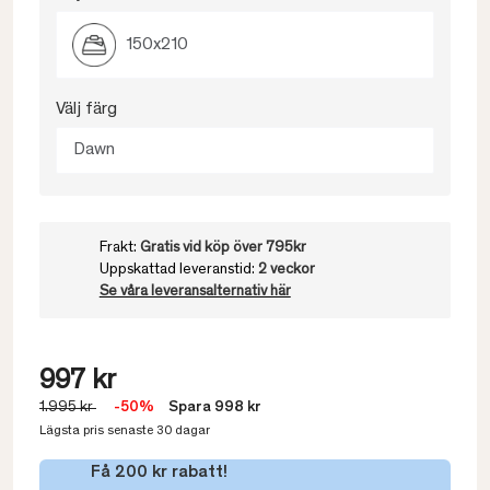
150x210
Välj färg
Dawn
Frakt:
Gratis vid köp över 795kr
Uppskattad leveranstid:
2 veckor
Se våra leveransalternativ här
997 kr
1.995 kr
-50%
Spara 998 kr
Lägsta pris senaste 30 dagar
Få 200 kr rabatt!