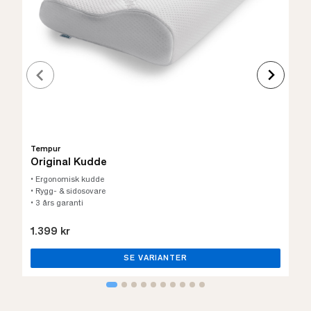
Tempur
Original Kudde
• Ergonomisk kudde
• Rygg- & sidosovare
• 3 års garanti
1.399 kr
SE VARIANTER