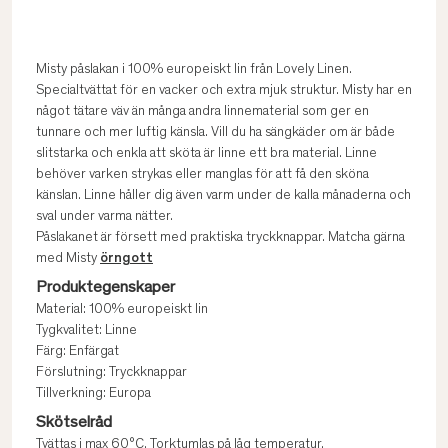
Misty påslakan i 100% europeiskt lin från Lovely Linen.
Specialtvättat för en vacker och extra mjuk struktur. Misty har en
något tätare väv än många andra linnematerial som ger en
tunnare och mer luftig känsla. Vill du ha sängkäder om är både
slitstarka och enkla att sköta är linne ett bra material. Linne
behöver varken strykas eller manglas för att få den sköna
känslan. Linne håller dig även varm under de kalla månaderna och
sval under varma nätter.
Påslakanet är försett med praktiska tryckknappar. Matcha gärna
med Misty
örngott
Produktegenskaper
Material: 100% europeiskt lin
Tygkvalitet: Linne
Färg: Enfärgat
Förslutning: Tryckknappar
Tillverkning: Europa
Skötselråd
Tvättas i max 60°C. Torktumlas på låg temperatur.