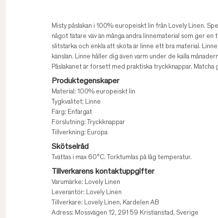
Misty påslakan i 100% europeiskt lin från Lovely Linen. Spec
något tätare väv än många andra linnematerial som ger en t
slitstarka och enkla att sköta är linne ett bra material. Lin
känslan. Linne håller dig även varm under de kalla månadern
Påslakanet är försett med praktiska tryckknappar. Matcha
Produktegenskaper
Material: 100% europeiskt lin
Tygkvalitet: Linne
Färg: Enfärgat
Förslutning: Tryckknappar
Tillverkning: Europa
Skötselråd
Tvättas i max 60°C. Torktumlas på låg temperatur.
Tillverkarens kontaktuppgifter
Varumärke: Lovely Linen
Leverantör: Lovely Linen
Tillverkare: Lovely Linen, Kardelen AB
Adress: Mossvägen 12, 291 59 Kristianstad, Sverige