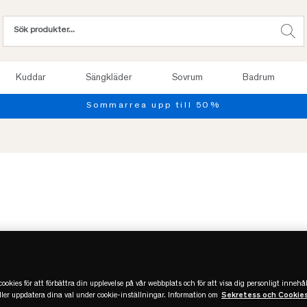
Kuddar
Sängkläder
Sovrum
Badrum
-50%
REA
Slut
ookies för att förbättra din upplevelse på vår webbplats och för att visa dig personligt innehål
eller uppdatera dina val under cookie-inställningar. Information om
Sekretess och Cookie