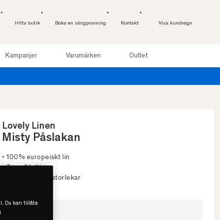
Hitta butik
Boka en sängprovning
Kontakt
Visa kundvagn
Kampanjer
Varumärken
Outlet
 online
Lovely Linen
Misty Påslakan
• 100% europeiskt lin
• Tunn & luftig
• Flera färger & storlekar
l. Du kan tillåta
Välj storlek
s