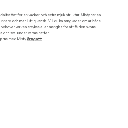
ialtvättat för en vacker och extra mjuk struktur. Misty har en
unnare och mer luftig känsla. Vill du ha sängkäder om är både
ne behöver varken strykas eller manglas för att få den sköna
a och sval under varma nätter.
 gärna med Misty
örngott