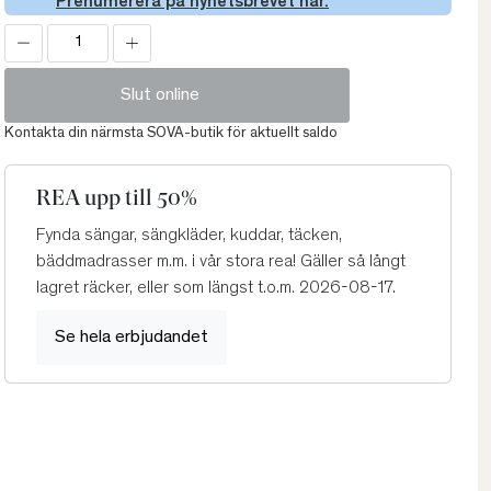
Prenumerera på nyhetsbrevet här.
Slut online
Kontakta din närmsta SOVA-butik för aktuellt saldo
REA upp till 50%
Fynda sängar, sängkläder, kuddar, täcken,
bäddmadrasser m.m. i vår stora rea! Gäller så långt
lagret räcker, eller som längst t.o.m. 2026-08-17.
Se hela erbjudandet