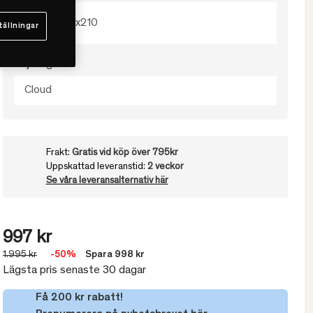
150x210
tällningar
Välj färg
Cloud
Frakt:
Gratis vid köp över 795kr
Uppskattad leveranstid:
2 veckor
Se våra leveransalternativ här
997 kr
1.995 kr
-50%
Spara 998 kr
Lägsta pris senaste 30 dagar
Få 200 kr rabatt!