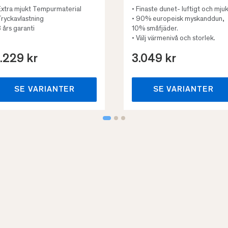
Extra mjukt Tempurmaterial
• Finaste dunet- luftigt och mjuk
Tryckavlastning
• 90% europeisk myskanddun,
3 års garanti
10% småfjäder.
• Välj värmenivå och storlek.
.229 kr
3.049 kr
SE VARIANTER
SE VARIANTER