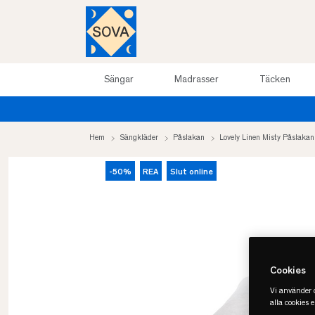
Sängar
Madrasser
Täcken
Sommarrea upp till 50%
Hem
Sängkläder
Påslakan
Lovely Linen Misty Påslakan
-50%
REA
Slut online
Cookies
Vi använder c
alla cookies 