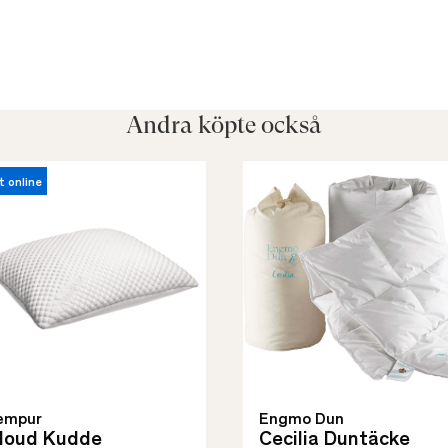
Andra köpte också
t online
empur
Engmo Dun
loud Kudde
Cecilia Duntäcke