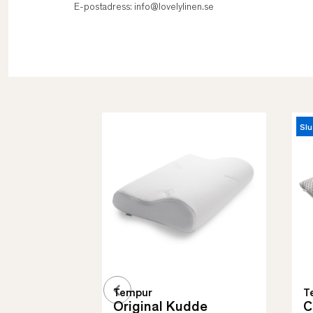
E-postadress: info@lovelylinen.se
Slu
Tempur
T
Original Kudde
C