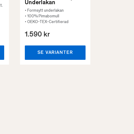
Underlakan
t.
• Formsytt underlakan
• 100% Pimabomull
• OEKO-TEX-Certifierad
1.590 kr
659 kr
SE VARIANTER
SE VA