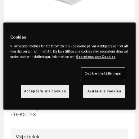
Cookies
Vi använder cookies för att förbättra din upplevelse på vår webbplats och för att
visa dig personligt innehåll. Du kan tillåta alla cookies eller uppdatera dina val
under cookie-inställningar. Information om
Sekretess och Cookies
Cookie inställningar
Mille Notti
Bello Baby & Barn EKO Påslakan
Acceptera alla cookies
Avvisa alla cookies
• Ekologisk bomull
• Broderade prickar
• OEKO-TEX
Välj storlek