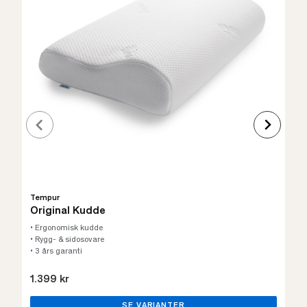
Tempur
Original Kudde
• Ergonomisk kudde
• Rygg- & sidosovare
• 3 års garanti
1.399 kr
SE VARIANTER