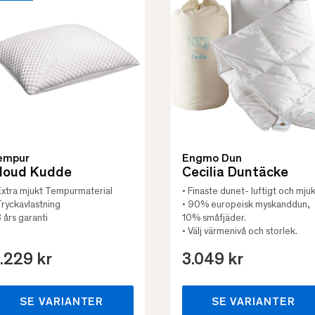
empur
Engmo Dun
loud Kudde
Cecilia Duntäcke
Extra mjukt Tempurmaterial
• Finaste dunet- luftigt och mjuk
Tryckavlastning
• 90% europeisk myskanddun,
3 års garanti
10% småfjäder.
• Välj värmenivå och storlek.
.229 kr
3.049 kr
SE VARIANTER
SE VARIANTER