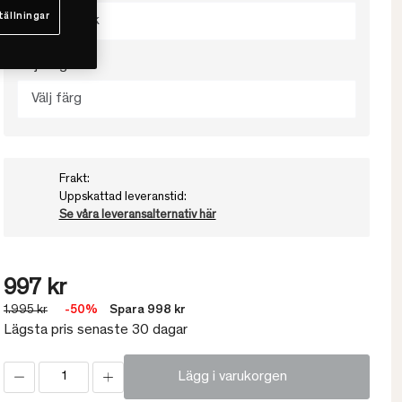
tällningar
Välj storlek
Välj färg
Välj färg
Frakt:
Uppskattad leveranstid:
Se våra leveransalternativ här
997 kr
1.995 kr
-50%
Spara 998 kr
Lägsta pris senaste 30 dagar
Lägg i varukorgen