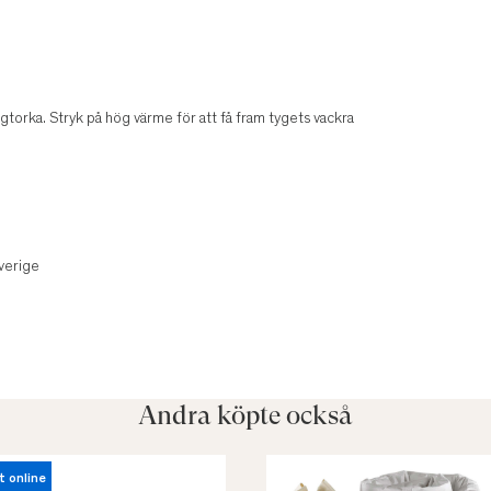
torka. Stryk på hög värme för att få fram tygets vackra
verige
Andra köpte också
t online