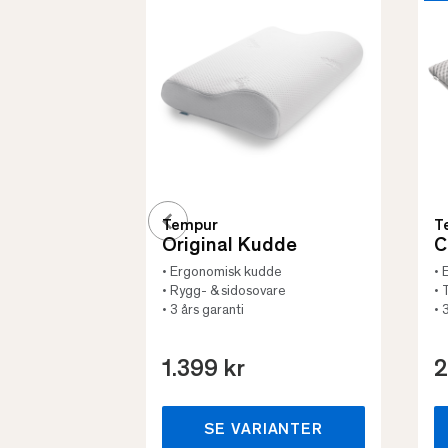
Tempur
T
Original Kudde
C
• Ergonomisk kudde
• 
• Rygg- & sidosovare
• 
• 3 års garanti
• 
1.399 kr
2
SE VARIANTER