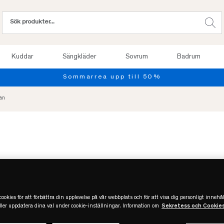
Kuddar
Sängkläder
Sovrum
Badrum
an
-50%
ookies för att förbättra din upplevelse på vår webbplats och för att visa dig personligt innehål
eller uppdatera dina val under cookie-inställningar. Information om
Sekretess och Cookie