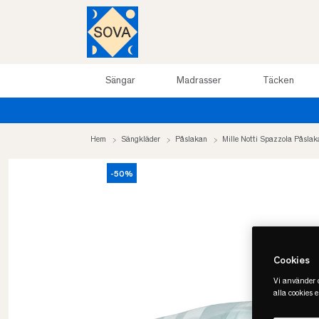
Sängar
Madrasser
Täcken
Hem
Sängkläder
Påslakan
Mille Notti Spazzola Påslak
-50%
Cookies
Vi använder c
alla cookies 