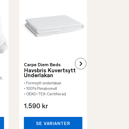
Borås Cotto
Quilt Mad
• Skyddar säng
• Vadderat
• Flera storleka
Carpe Diem Beds
Havsbris Kuvertsytt
Underlakan
t.
• Formsytt underlakan
• 100% Pimabomull
• OEKO-TEX-Certifierad
1.590 kr
659 kr
SE VARIANTER
SE VA