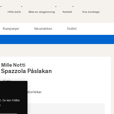
Hitta butik
Boka en sängprovning
Kontakt
Visa kundvagn
Kampanjer
Varumärken
Outlet
Provsov upp till 100 nätter. Lä
Mille Notti
Spazzola Påslakan
• Satin
• OEKO-TEX
• Flera färger & storlekar
l. Du kan tillåta
s
Välj storlek