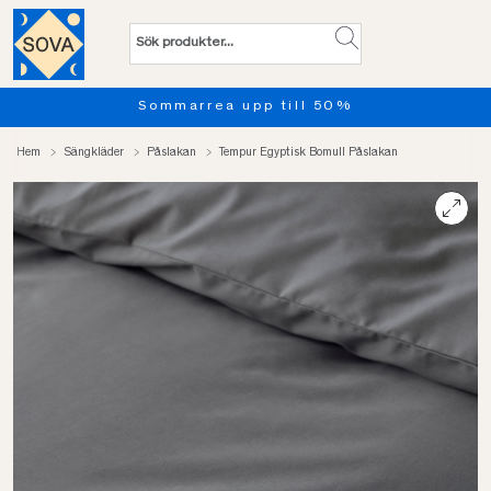
Sommarrea upp till 50%
Hem
Sängkläder
Påslakan
Tempur Egyptisk Bomull Påslakan