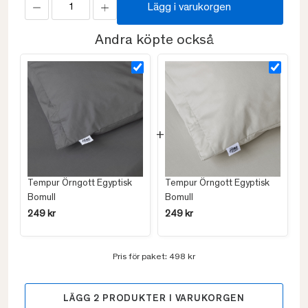
Lägg i varukorgen
Andra köpte också
Tempur Örngott Egyptisk
Tempur Örngott Egyptisk
Bomull
Bomull
249 kr
249 kr
Pris för paket:
498 kr
LÄGG
2
PRODUKTER I VARUKORGEN