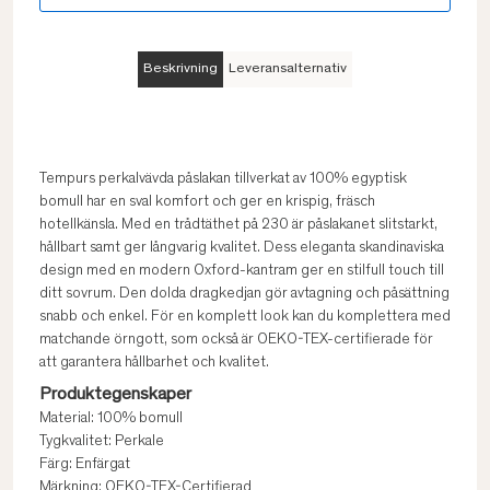
Beskrivning
Leveransalternativ
Tempurs perkalvävda påslakan tillverkat av 100% egyptisk
bomull har en sval komfort och ger en krispig, fräsch
hotellkänsla. Med en trådtäthet på 230 är påslakanet slitstarkt,
hållbart samt ger långvarig kvalitet. Dess eleganta skandinaviska
design med en modern Oxford-kantram ger en stilfull touch till
ditt sovrum. Den dolda dragkedjan gör avtagning och påsättning
snabb och enkel. För en komplett look kan du komplettera med
matchande örngott, som också är OEKO-TEX-certifierade för
att garantera hållbarhet och kvalitet.
Produktegenskaper
Material: 100% bomull
Tygkvalitet: Perkale
Färg: Enfärgat
Märkning: OEKO-TEX-Certifierad