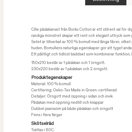
Cille påslakanset från Borås Cotton är ett stilrent val för 
randiga mönstret skapar ett rent och elegant uttryck som 
Setet är tillverkat av 100 % bomull med långa fibrer, vilke
huden. Bomullens naturliga egenskaper gör att tyget andas e
Ett pålitligt och tidlöst bäddset som kombinerar funktion, 
150x210 består av 1 påslakan och 1 örngott.
230x220 består av 1 påslakan och 2 örngott.
Produktegenskaper
Material: 100 % bomull
Certifiering: Oeko-Tex Made in Green-certifierad
Detaljer: Örngott med öppning i sidan och invik
Påslakan med öppning nedtill och knappar
Dubbel jeanssöm på både påslakan och örngott
Finns i flera färger
Skötselråd
Tvättas i 60C.