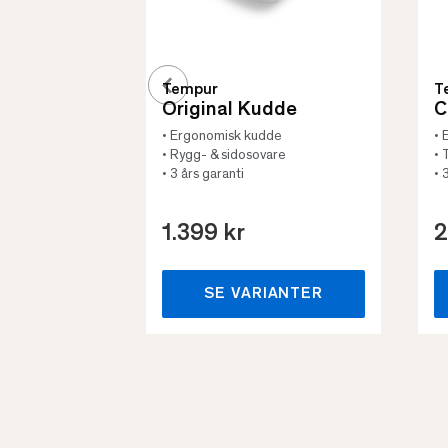
Tempur
T
Original Kudde
C
• Ergonomisk kudde
• 
• Rygg- & sidosovare
• 
• 3 års garanti
• 
1.399 kr
2
SE VARIANTER