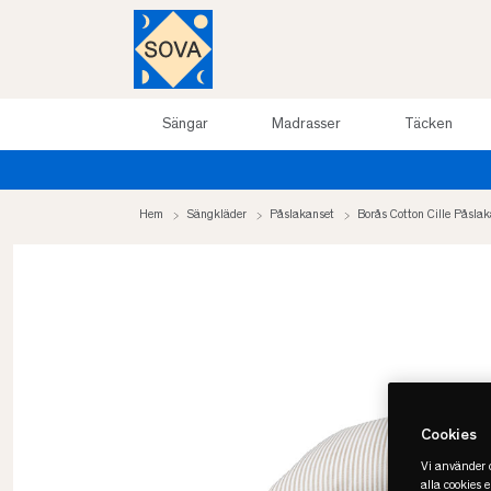
Sängar
Madrasser
Täcken
ill 50%
Hem
Sängkläder
Påslakanset
Borås Cotton Cille Påsla
Cookies
Vi använder c
alla cookies 