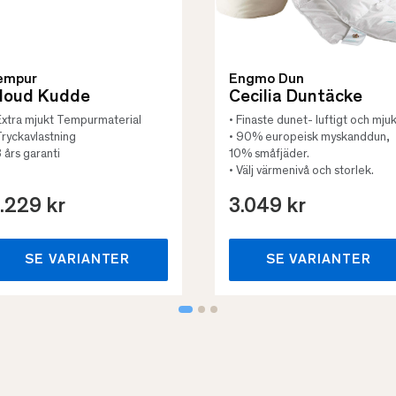
empur
Engmo Dun
loud Kudde
Cecilia Duntäcke
Extra mjukt Tempurmaterial
• Finaste dunet- luftigt och mjuk
Tryckavlastning
• 90% europeisk myskanddun,
3 års garanti
10% småfjäder.
• Välj värmenivå och storlek.
.229 kr
3.049 kr
SE VARIANTER
SE VARIANTER