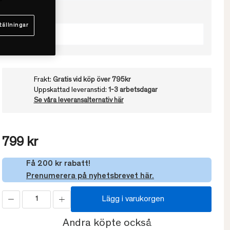
Välj färg
tällningar
Beige
Frakt:
Gratis vid köp över 795kr
Uppskattad leveranstid:
1-3 arbetsdagar
Se våra leveransalternativ här
799 kr
Få 200 kr rabatt!
Prenumerera på nyhetsbrevet här.
Lägg i varukorgen
Andra köpte också