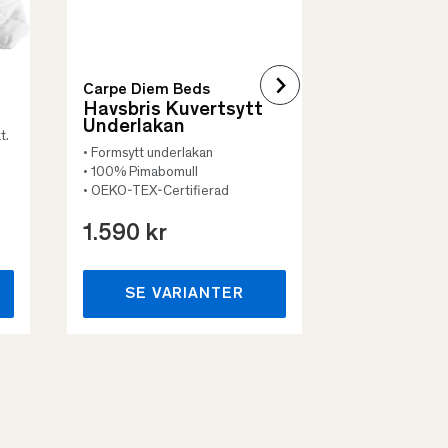
Carpe Diem Beds
Havsbris Kuvertsytt
Underlakan
t.
• Formsytt underlakan
• 100% Pimabomull
• OEKO-TEX-Certifierad
1.590 kr
659 kr
SE VARIANTER
SE VA