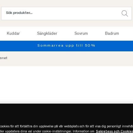
Kuddar
Sängkläder
Sovrum
Badrum
kanset
ookies för att förbättra din upplevelse på vår webbplats och för att visa dig personligt innehål
eller uppdatera dina val under cookie-inställningar. Information om
Sekretess och Cookie