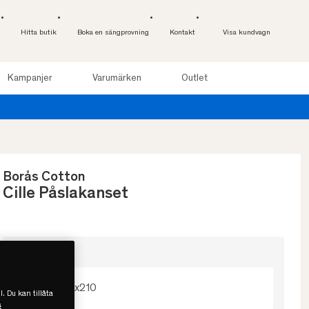
Hitta butik
Boka en sängprovning
Kontakt
Visa kundvagn
Kampanjer
Varumärken
Outlet
Provsov upp till 100 
Borås Cotton
Cille Påslakanset
Välj storlek
150x210
l. Du kan tillåta
s